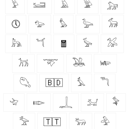
𓅱
𓆒
𓄿
𓅳
𓃷
🕔
𓅰
𓅊
𓅬
𓃘
𓃦
𓆔
🧧
𓅚
𓅮
𓃡
𓄅
𓅒
𓆧
𓆡
🇧🇩
𓅘
𓆕
𓄀
𓆢
𓆆
𓃫
𓅝
𓅡
🇹🇹
𓃒
𓅲