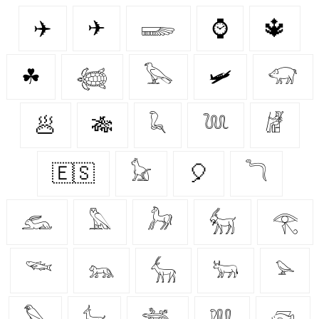
✈️
✈
𓆃
⌚
🔱
☘
𓆉
𓅂
🛩
𓃟
🥟
🎋
𓆗
𓆙
𓁈
🇪🇸
𓃠
🎈
𓆓
𓃹
𓅓
𓃗
𓃶
𓂀
𓆝
𓃬
𓃲
𓃽
𓅫
𓅃
𓃴
𓆈
𓆚
𓆛