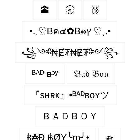
🕋
🕣
🥉
•.¸♡Bค๔✿B๏ץ ♡¸.•
꧁༺₦Ɇ₮₦Ɇ₮༻꧂
ᴮᴬᴰ ᴃᵒʸ
𝔅𝔞𝔡 𝔅𝔬𝔶
『sʜʀᴋ』•ᴮᴬᴰʙᴏʏツ
ＢＡＤＢＯＹ
฿₳Đ ฿ØY╰m╯•
🛸