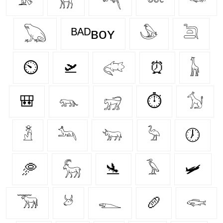
𓆏
ᴮᴬᴰʙᴏʏ
𓅇
𓆖
⏲
🛫
𓅾
⏰
𓃱
🎒
𓃮
𓃸
⏱
𓃩
𓁳
𓃢
𓃓
𓅦
🕖
🥏
𓃵
🛬
𓅥
🛩️
𓃝
𓃾
𓆍
🥖
𓆟