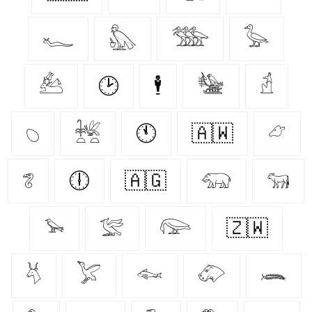
𓆑
𓅽
𓅢
𓅭
𓃕
🕑
🕴
𓅋
𓁢
𓆇
𓆥
🕚
🇦🇼
𓃿
𓆂
🕕
🇦🇬
𓃯
𓃔
𓅩
𓅛
𓅼
🇿🇼
𓄃
𓅯
𓆜
𓄁
𓆨