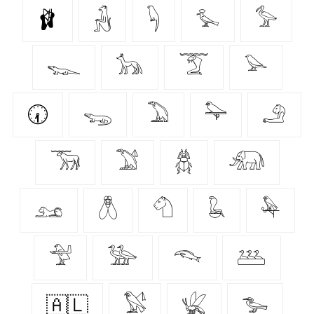
🩰
𓃻
𓆐
𓅙
𓅞
𓆊
𓃥
𓄆
𓅪
🕢
𓆌
𓅐
𓅍
𓄂
𓃞
𓅑
𓆣
𓃰
𓃭
𓆦
𓄇
𓆘
𓅆
𓅴
𓅺
𓆞
𓅹
🇦🇱
𓅄
𓆤
𓅧