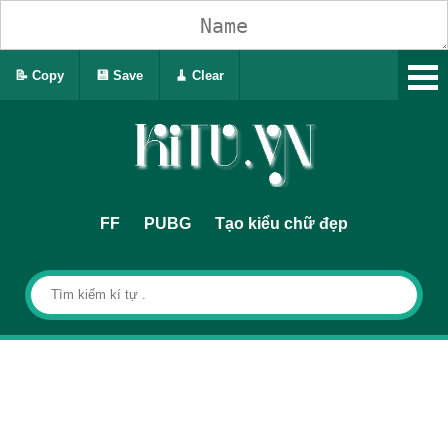
📝 Copy
💾 Save
🧹 Clear
FF
PUBG
Tạo kiểu chữ đẹp