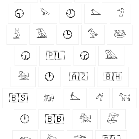
🕤
𓅨
🕗
𓅌
𓅿
𓄄
𓅀
🕒
𓅜
𓅸
🕡
🇵🇱
🕝
𓅔
𓅖
🕐
🇦🇿
🇧🇭
🇧🇸
𓃖
𓅏
𓆁
𓃙
🕛
🇧🇧
𓅕
𓅻