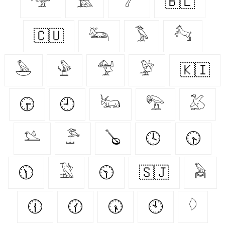
𓅠
𓅗
𓆀
🇧🇱
🇨🇺
𓃛
𓅣
𓃚
𓅅
𓅈
𓅵
𓅶
🇰🇮
🕞
🕘
𓃜
𓅟
𓅷
𓅎
𓅤
🪕
🕓
🕟
🕦
𓅁
🕥
🇸🇯
𓅉
🕧
🕜
🕠
🕙
𓆠