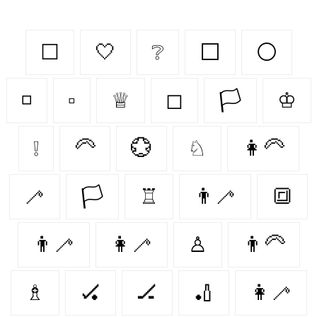
☐
🤍
❔
⬜
⚪
◽
▫
♕
◻
🏳
♔
❕
🦳
💮
♘
👩‍🦳
🦯
🏳️
♖
👨‍🦯
🔳
👨‍🦯‍
👩‍🦯
♙
👨‍🦳
♗
🏑
🏒
🏏
👩‍🦯️