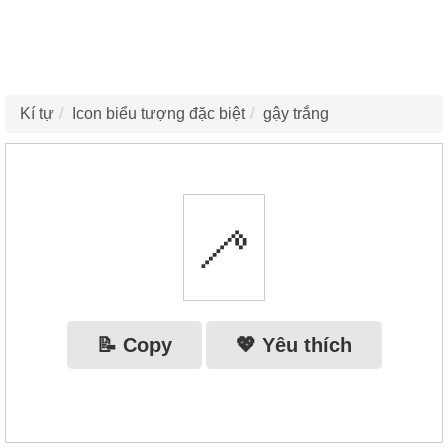
Kí tự
Icon biểu tượng đặc biệt
gậy trắng
🦯
📝 Copy
💖 Yêu thích