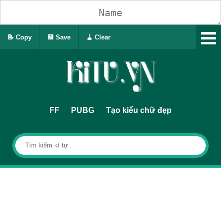
📝 Copy
💾 Save
🧹 Clear
FF
PUBG
Tạo kiểu chữ đẹp