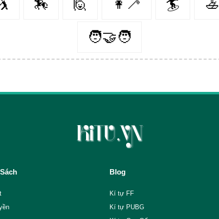
🤺
🏇
🙋‍
👩‍🦯️
🏄‍
🚣‍
🧑‍🤝‍🧑
 Sách
Blog
t
Kí tự FF
yền
Kí tự PUBG