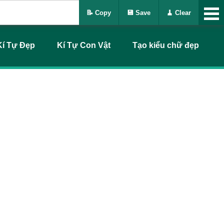
📝 Copy
💾 Save
🧹 Clear
Kí Tự Đẹp
Kí Tự Con Vật
Tạo kiểu chữ đẹp