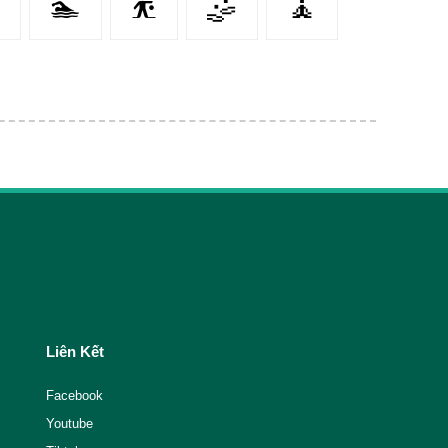
🏊‍
⛹️‍
🤹‍
🧘‍
Liên Kết
Facebook
Youtube