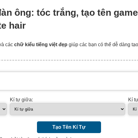
 đàn ông: tóc trắng, tạo tên gam
e hair
và các
chữ kiểu tiếng việt đẹp
giúp các bạn có thể dễ dàng tạ
Kí tự giữa:
Kí t
Tạo Tên Kí Tự