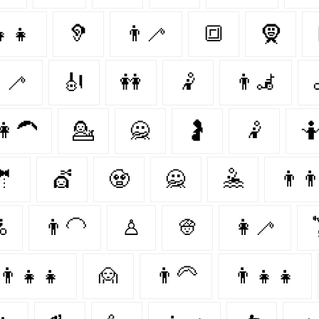
👧‍👧
🦻
👨‍🦯
🔳
🧕
‍🦯‍
🎻
👭
🤾
👨‍🦼
👩‍🦱
💁‍
🙅
🤰
🤾‍
🤷
🤵
💇
🧟‍
🙅‍
🤽‍
👨‍👨
‍
👨‍🦲
♙
👳‍
👩‍🦯

👨‍👧‍👧
🙍
👨‍🦳
👨‍👧‍👧