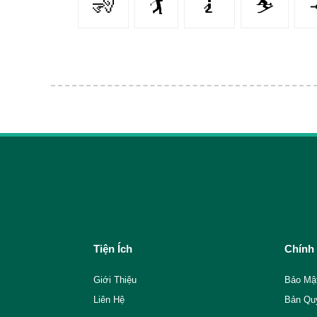
🧏‍
🏌️
🧎‍️
⛷
Tiện Ích
Chính
Giới Thiệu
Bảo Mậ
Liên Hệ
Bản Qu