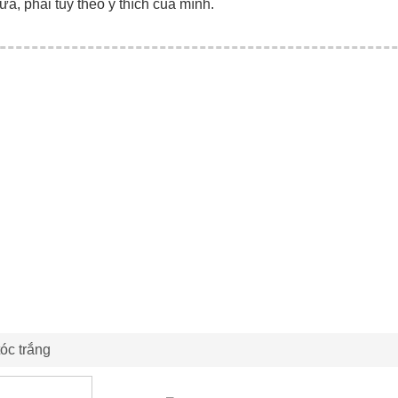
ữa, phải tùy theo ý thích của mình.
óc trắng