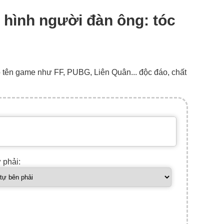
e hình người đàn ông: tóc
o tên game như FF, PUBG, Liên Quân... độc đáo, chất
ự phải: