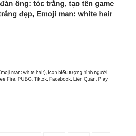
i đàn ông: tóc trắng, tạo tên game
trắng đẹp, Emoji man: white hair
 Emoji man: white hair), icon biểu tượng hình người
ree Fire, PUBG, Tiktok, Facebook, Liên Quân, Play