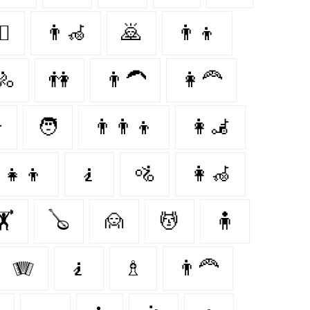
🪉
👨‍🦽
🙇
👨‍👦
🚴‍
👫
👨‍🦱
👩‍🦰
‍
🧑‍
👨‍👨‍👦
👩‍🦼
‍👧‍👦
🧎
🚵
👩‍🦽
️
🪕
🙍‍
💆‍
🧍‍
🪗
🧎‍
♗
👨‍🦰