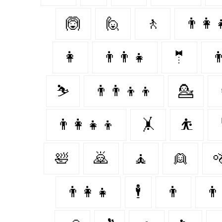
🙆‍
🙋
🚶‍
👨‍👩‍
👩‍
👨‍👨‍👧
🤵‍
👨
⛷️
👨‍👨‍👦‍👦
💁
👨‍👩‍👧‍👦
🤸‍
⛹️
🛀
🙇‍
🧘
👱‍

👨‍👩‍👧
🕴️
👨‍
👨‍