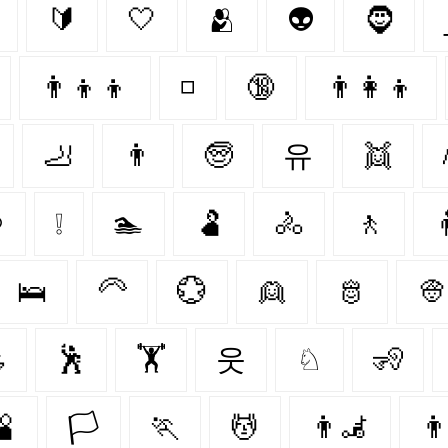
🔰
🤍
🫂
👽
🧔
👨‍👦‍👦
◽
🔞
👨‍👩‍👦
🦶
👨
🧓
유
👯
♔
❕
🏊
🫃
🚴
🚶
🛌
🦳
💮
👱
🫅
👳

🕺
🏋
웃
♘
🧏
🫄
🏳️
🏃‍
💆
👨‍🦼‍️
👨