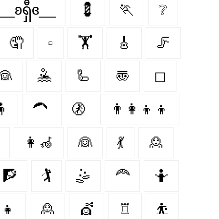
__ʚရှီɞ__
💈
🏃
❔
🤦‍
▫
🏋️‍
🎸
🦵
👰
🤽
🦾
〠
◻
🧍
🦱
🚷
👨‍👩‍👦‍👦
👩‍🦽‍
👰‍
💃
🙎‍
🧗
🏌
🤹
🦰
🤷
‍👧
🙎
💇‍
♖
⛹