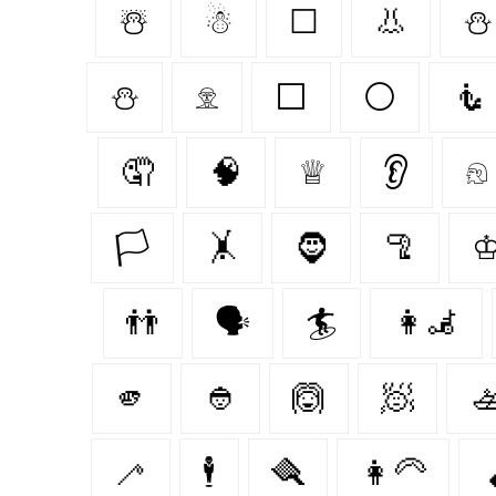
☃️
☃
☐
👃
⛄️
⛄
𓁷
⬜
⚪
🧜
🤦
🧠
♕
👂
𓁶
🏳
🤸
🧔‍
🦿
👬
🗣️
🏄
👩‍🦼‍
🫵
👲
🙆
🧖

🦯
🕴
🪮
👩‍🦳