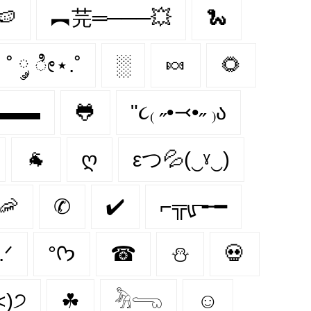
🍉
︻芫═───💥
🐍
˚ ༘ ೀ⋆.˚
░
🍬
🌻
ι▬▬
🐸
"૮₍ ˶•⤙•˶ ₎ა
🐐
ღ
εつ💦(‿ˠ‿)
🦐
✆
✔️
⌐╦ᡁ᠊╾━
𐰁 .ᐟ
°ᡣ𐭩
☎
⛄️
💀
˂)੭
☘
𓀓𓂸
☺