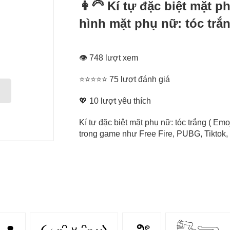
👩‍🦳 Kí tự đặc biệt mặt p
hình mặt phụ nữ: tóc trắ
👁 748 lượt xem
⭐⭐⭐⭐⭐ 75 lượt đánh giá
💖
10
lượt yêu thích
Kí tự đặc biệt mặt phụ nữ: tóc trắng ( Emo
trong game như Free Fire, PUBG, Tiktok, 
ᴥ
૮₍ ˶ᵔ ᵕ ᵔ˶ ₎ა
౨ৎ
𓀐𓂸