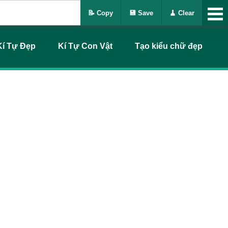
📝 Copy
💾 Save
🧹 Clear
Kí Tự Đẹp
Kí Tự Con Vật
Tạo kiểu chữ đẹp