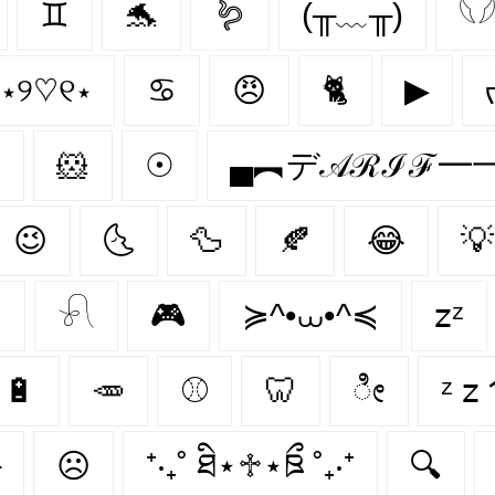
♊
🐬
🪱
(╥﹏╥)
𓆩
⋆୨♡୧⋆
♋
😠
🐈
▶

🐹
☉
▄︻デ𝒜ℛℐℱ━一
😉
🌜
🦆
🍂
😂
💡
️
𓍯
🎮
≽^•⩊•^≼
𝗓ᶻ
🔋
🥕
⚾️
🦷
ೀ
─
☹
⁺‧₊˚ ཐི⋆♱⋆ཋྀ ˚₊‧⁺
🔍