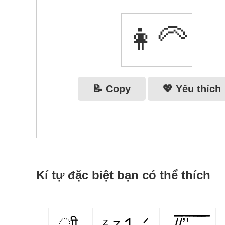
👩‍🦳
📝 Copy
💖 Yêu thích
Kí tự đặc biệt bạn có thể thích
ूाीू
ᶻ 𝗓 𐰁 .ᐟ
/̵͇̿̿/’̿’̿ ̿ ̿̿ ̿̿ ̿̿