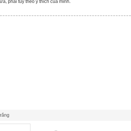
ữa, phải tùy theo ý thích của mình.
trắng