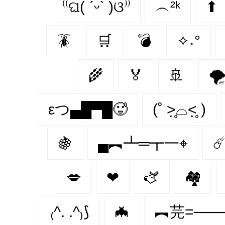
⁽⁽ଘ( ˊᵕˋ )ଓ⁾⁾
︵²ᵏ
⬆
🪳
🛒
💣
✧˖°
🌾
🏅
🚢

εつ▄█▀█🥵
(˚ ˃̣̣̥⌓˂̣̣̥ )
🍇
▄︻┻═┳一⌖
☄
💋
❤︎
🫏
🏘
₍^. .^₎⟆
🦇
︻芫=──