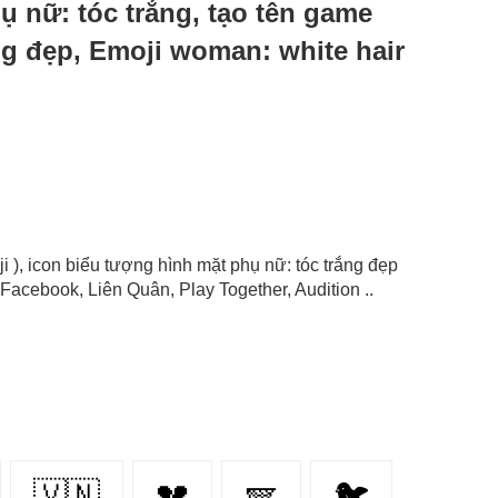
hụ nữ: tóc trắng, tạo tên game
ng đẹp, Emoji woman: white hair
ji ), icon biểu tượng hình mặt phụ nữ: tóc trắng đẹp
Facebook, Liên Quân, Play Together, Audition ..
🇻🇳
💔
🪽
🐦