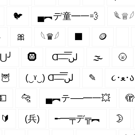
🐦‍
▄︻デ童━一💨
𓆰♕𓆪

🎀
𓆩♛𓆪
⬛
🪙
╰⋃╯
🛞
Ɑ͞ ̶͞ ̶͞ ̶͞ لں͞
🌫️
🌝
🦉
(‿ˠ‿) Ɑ͞ ̶͞ ̶͞ ̶͞ لں͞
✎
૮･ﻌ･ა
💵
🐆
▄︻テ──━一💥
🫣
🔰
(兵)
╾━╤デ╦︻
🌛