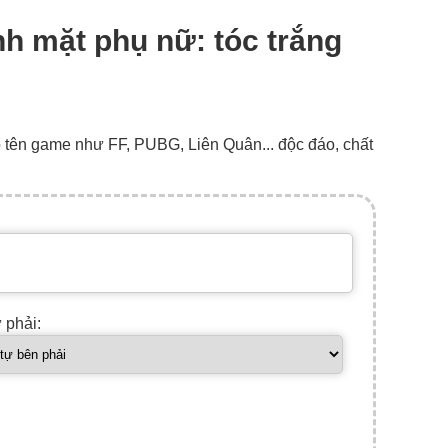
ình mặt phụ nữ: tóc trắng
o tên game như FF, PUBG, Liên Quân... độc đáo, chất
ự phải: