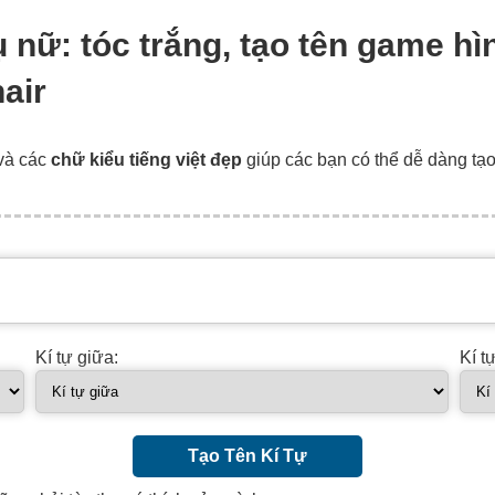
hụ nữ: tóc trắng, tạo tên game h
air
và các
chữ kiểu tiếng việt đẹp
giúp các bạn có thể dễ dàng tạ
Kí tự giữa:
Kí t
Tạo Tên Kí Tự