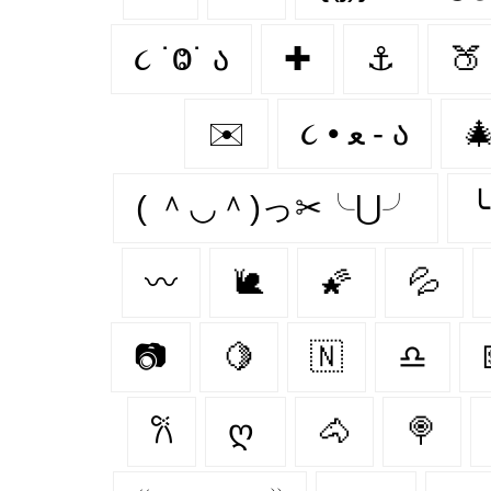
૮ ˙Ⱉ˙ ა
✚
⚓
🍑
✉️
૮ • ﻌ - ა

( ＾◡＾)っ✂╰⋃╯
〰
🐌
🌠
💦
📷
🍋
🇳‌
♎
𐙚
ღ
🐴
🍭