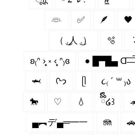
𓁻
✅
🪶
🖤
（ ͜.人 ͜.）
🫧
݁
ʚ₍ᐢ ›̥̥̥ ༝ ‹̥̥̥ ᐢ₎ɞ
🦈
ᢉ𐭩
ᥫ
૮₍ ´ ꒳ ₎ა
🐎
♡
💧
ྀིྀི໒꒱

▄︻デ▄═━一
🪼
