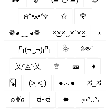
ฅ^•ﻌ•^ฅ
✩
🌹
❁◕ ‿ ◕❁
×͜××‿×`×͜×
⭑
凸(¬‿¬)凸
𓇗
༻
乂◜◬◝乂
♕
🎫
♦️
🃌
(˃͈ ˂͈ )
●︿●
ಸ_ಸ
ʚ✟⃛ɞ
ಠ~ಠ
✹
₍⑅ᐢ..ᐢ₎