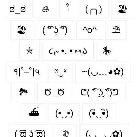
ಠ_ಠ
🎍
𓇕
(╭╮)
🏖
🏖️
( ͡° ʖ̯ ͡°)
^o^
⛱
✯
૮₍˶ •. • ⑅₎ა
🎠
१|˚–˚|५
ˣ‿ˣ
~(◡﹏◕✿)
🏞️
Ծ_Ծ
ᕦ( ͡° ͜ʖ ͡°)ᕤ
⛴
(•‿•)
(•ิ‿•ิ)
( ͡ಥ ͜ʖ ͡ಥ)
🫑
(◡‿◡✿)