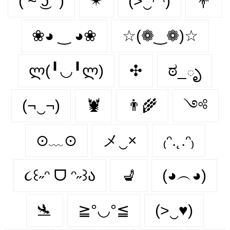
( ͡~ ͜ʖ ͡°)
✴
(>‿◠)
💐
❀◕ ‿ ◕❀
☆(❁‿❁)☆
ლ(╹◡╹ლ)
✣
ಠ_ృ
(¬‿¬)
🦞
👨‍🌾
༺
⊙﹏⊙
メ‿×
₍ᵔ.˛.ᵔ₎
૮꒰˶ᵔ ᗜ ᵔ˶꒱ა
💺
(◕︵◕)
🛬
≧°◡°≦
(>‿♥)