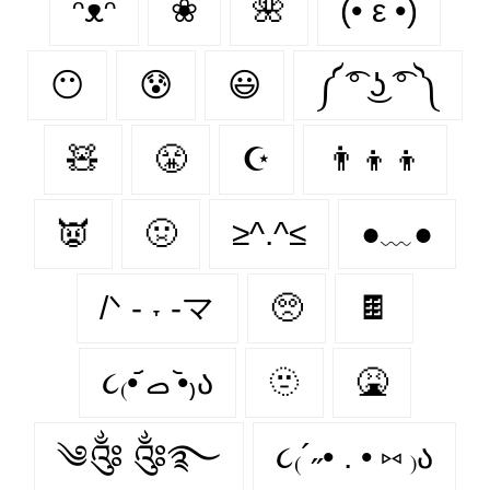
ᵔᴥᵔ
❀
🌺
(• ε •)
😶
😰
😃
༼ ͡° ͜ʖ ͡° ༽
🧸
😤
☪
👨‍👦‍👦
👿
🤢
≥^.^≤
●﹏●
/ᐠ - ˕ -マ
🥺
🍫
૮₍•᷄ ࡇ •᷅₎ა
🫥
🤮
༄༂ ༂࿐
૮₍´˶• . • ⑅ ₎ა