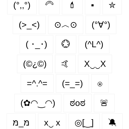
(°,,°)
🦳
💄
▪
✮
(>_<)
⊙︿⊙
(°∀°)
( ･_･)
💮
(^L^)
(©¿©)
🤙
X‿‿X
=^.^=
(=_=)
⍟
(✿◠‿◠)
ಠoಠ
🚨
מּ_מּ
x‿ х
◎[‿]
🔕