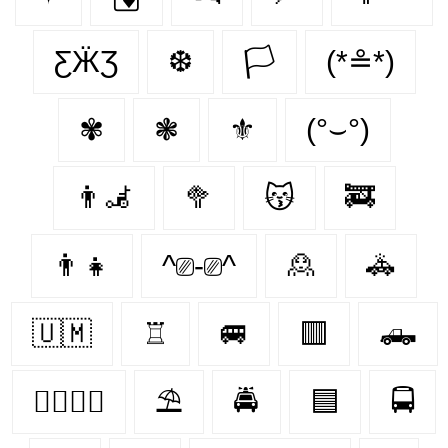
ƸӜƷ
❆
🏳️
(*≗*)
✾
❃
⚜️
(°⌣°)
👨‍🦼‍️
🥦
😽
🚒
👨‍👧
^⎚-⎚^
🙎
🚓
🇺🇲
♖
🚐
🟥
🛻
👨‍❤️‍💋‍👨
⛱️
🚔
🟦
🚍