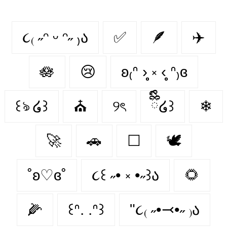
૮₍ ˶ᵔ ᵕ ᵔ˶ ₎ა
✅
🪶
✈️
🪷
😢
ʚ₍ᐢ ›̥̥̥ ༝ ‹̥̥̥ ᐢ₎ɞ
꒰ঌ ໒꒱
⛪️
୨ৎ
ྀིྀི໒꒱
❄
🚀
🚗
☐
🕊️
˚ʚ♡ɞ˚
૮꒰ ˶• ༝ •˶꒱ა
🌻
🌽
꒰ᐢ. .ᐢ꒱
"૮₍ ˶•⤙•˶ ₎ა