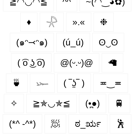
≧◠◡◠≦
^^
~(◠‿◕✿)
♦
𓇻
».«
❉
(๑ᵔ⤙ᵔ๑)
(ú_ú)
ʘ‿ʘ
( ͡o ͜ʖ ͡o)
@(ᵕ.ᵕ)@
🦙
🍵
𓆱
( ‾ʖ̫‾ )
≖‿≖
✧
≧✯◡✯≦
(•̪●)
🚆
(*^ -^*)
🧖
ಠ_ರೃ
🕺