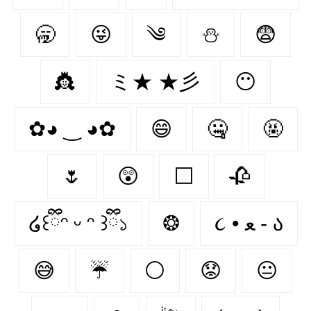
🥱
😜
༄
⛄
😨
👸
ミ★ ★彡
😶‍
✿◕ ‿ ◕✿
😄
🤐
🤬
🌷
😲
⬜
🥀
໒꒰ྀིᵔ ᵕ ᵔ ꒱ྀི১
❂
૮ • ﻌ - ა⁩
😅
☔
⚪
😟
😐