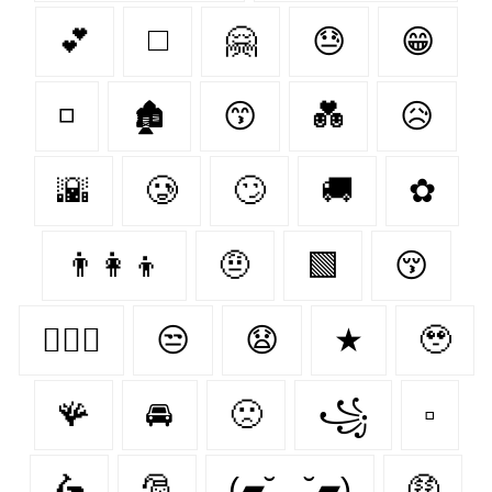
💕
◻️
🤗
😓
😁
◽
🏚
😙
💑
😥
🌇
🥲
🙄
🚚
✿
👨‍👩‍👦
🤨
🟩
😚
👩‍❤️‍👨
😒
😧
★
🥹
🪸
🚘
🙁
꧁
▫
🛵
🎅
(▰˘◡˘▰)
🤑