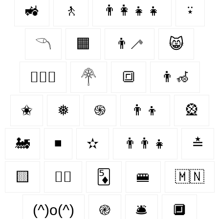
🚜
🚶‍
👨‍👩‍👧‍👧
⍣
𓆹
🟧
👨‍🦯
😸
👩‍❤️‍👩
𓋇
🔳
👨‍🦽
✬
❅
֍
👨‍👦
🎡
🚂
◾
✫
👨‍👨‍👧
≛
🟨
👩‍✈️
🃅
🚝
🇲🇳
(^)o(^)
֎
🛎
🔲