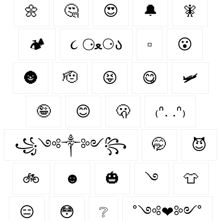
🌼
🤔
😍
🔔
🧚‍
🏕️
૮ ⚆ﻌ⚆ა
▫️
😮
🌚
🫡
😝
😋
🛩
🤪
😊
🫢
₍ᐢ. .ᐢ₎
꧁༺༒༻꧂
🤭
😈
🚲
☻
🎃
࿓
👕
😑
😳
❔
˚༺❤︎༻˚