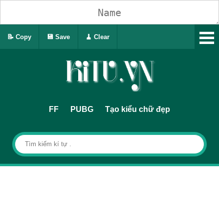
📝 Copy
💾 Save
🧹 Clear
FF
PUBG
Tạo kiểu chữ đẹp