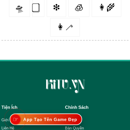
🛸
❇
🧊
👩‍🌾
👩‍🦯️
Tiện Ích
Chính Sách
☞
App Tạo Tên Game Đẹp
Giới Thiệu
Bảo Mật
Liên Hệ
Bản Quyền