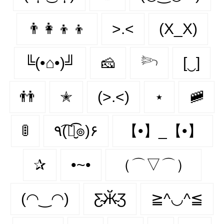
👨‍👩‍👦‍👦
>.<
(X_X)
╚(•⌂•)╝
🧀
𓆸
[‿]
👬
✭
(>.<)
⋆
🚞
🚦
٩(͡๏̮͡๏)۶
【•】_【•】
✰
•~•
（⌒▽⌒）
(◠‿◠)
Ƹ̴Ӂ̴Ʒ
≧^◡^≦