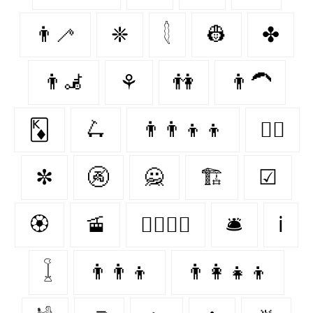
👨‍🦯‍
❈
𓇛
👷
✤
👨‍🦼
⚘
👫
👨‍🦱
🃎
🛴
👨‍👨‍👦‍👦
👨‍✈️
✼
🚱
🙅
🏗
☑
🏵️
🚡
👩‍❤️‍💋‍👨
🛎️
ℹ
𓆼
👨‍👨‍👦
👨‍👩‍👧‍👦