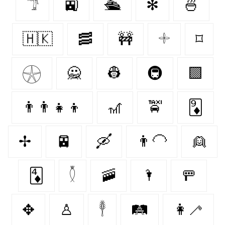
𓁙
🚉
🛳
✻
🍜
🇭🇰
🥓
🚧
𓇬
⌑
𓇽
🙅‍
👷‍
🚇
🟪
👨‍👨‍👧‍👦
🎢
🚖
🃉
✢
🚈
🛶
👨‍🦲
👱‍
🃄
𓇟
🚠
🌂
🚥
✥
♙
𓇣
🛤
👩‍🦯