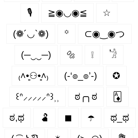
🎙
≧◉◡◉≦
☆
(❁´◡`❁)
꙳
⊂◉‿◉つ
(─‿‿─)
🔩
❕
𓁋
₍˄•͈⚇•͈˄₎
(-‘๏_๏’-)
✪
꒰ᐢ⸝⸝⸝⸝⸝ᐢ꒱⸒⸒
ಠ╭╮ಠ
🃁
ಠ,ಥ
🫃
◼
☂️
ಥ_ಥ