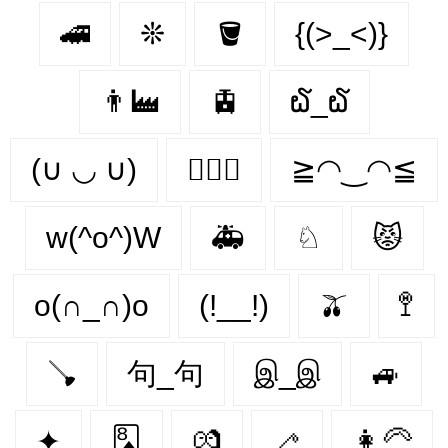
🚄
❊
🪣
{(>_<)}
👨‍🏭
🚊
໖_໖
(∪ ◡ ∪)
👨‍❤️‍👨
≧◠‿◠≦
w(^o^)W
🚑
♘
😾
o(∩_∩)o
(!__!)
🫒
🚏
🪠
句_句
இ_இ
🚙
✦
🃈
💏
🦯
👩‍🦳