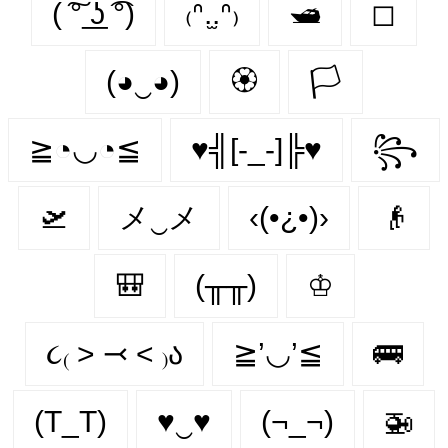
( ͠° ͟ʖ ͡°)
₍ᐢ.̫.ᐢ₎
🛥
◻
(◕‿◕)
🏵
🏳
≧◔◡◔≦
♥╣[-_-]╠♥
꧂
🛫
メ‿メ
‹(•¿•)›
👴
🎒
(╥╥)
♔
૮₍ ˃ ⤙ ˂ ₎ა
≧’◡’≦
🚌
(T_T)
♥‿♥
(¬_¬)
🚁