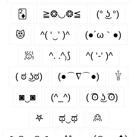
🃂
≧❂◡❂≦
(° ͜ʖ °)
😻
^( ‘‿’ )^
(●´ω｀●)
🧖‍
^. .^₎⟆
^( ‘-‘ )^
( ಠ ͜ʖಠ)
(●⌒∇⌒●)
𓇚
◙‿◙
(^_^)
( ͡ʘ ͜ʖ ͡ʘ)
𖤐
ಥ‿ಥ
🙎‍