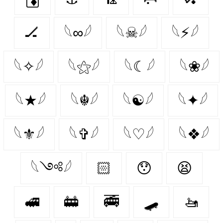
🏒
𓆩∞𓆪
𓆩☠𓆪
𓆩⚡𓆪
𓆩✧𓆪
𓆩⚝𓆪
𓆩☾𓆪
𓆩❀𓆪
𓆩★𓆪
𓆩☬𓆪
𓆩☯𓆪
𓆩✦𓆪
𓆩⚜𓆪
𓆩✞𓆪
𓆩♡𓆪
𓆩❖𓆪
𓆩༺𓆪
🏻
😯
😫
🚅
🚋
🚎
🛹
🚤