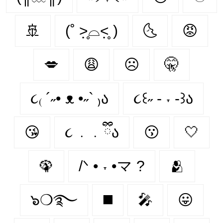
🚢
(˚ ˃̣̣̥⌓˂̣̣̥ )
🌜
😡
💋
😩
☹
🤫
૮₍ ´˶• ᴥ •˶` ₎ა
૮꒰˶ - ˕ -꒱ა
😘
૮ ․ ․ ྀིა
😗
🤍
🦚
/ᐠ • ˕ •マ ?
🫂
๖❍࿐
◼️
🎤
😛