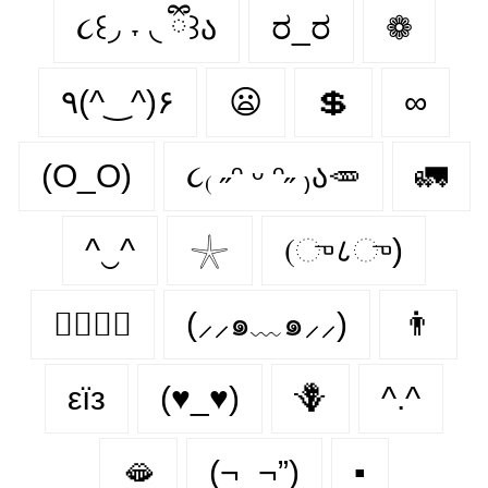
૮꒰◞ ˕ ◟ ྀི꒱ა
ರ_ರ
❁
٩(^‿^)۶
😦
💲
∞
(O_O)
૮₍ ˶ᵔ ᵕ ᵔ˶ ₎ა🥕
🚛
^‿^
𓇼
(ு८ு)
👩‍❤️‍💋‍👩
(⸝⸝๑﹏๑⸝⸝)
👨
εїз
(♥_♥)
🪻
^.^
🫦
(¬_¬”)
▪️