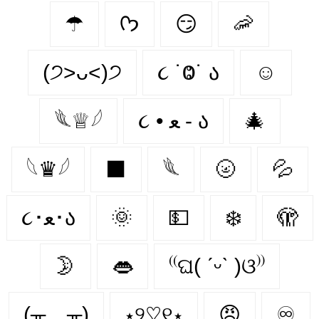
☂
ᡣ𐭩
😏
🦐
(੭˃ᴗ˂)੭
૮ ˙Ⱉ˙ ა
☺
𓆰♕𓆪
૮ • ﻌ - ა
🎄
𓆩♛𓆪
⬛
𓆰
🌝
💦
૮･ﻌ･ა
🌞
💵
❄️
🫣
🌛
👄
⁽⁽ଘ( ˊᵕˋ )ଓ⁾⁾
(╥﹏╥)
⋆୨♡୧⋆
😠
♾