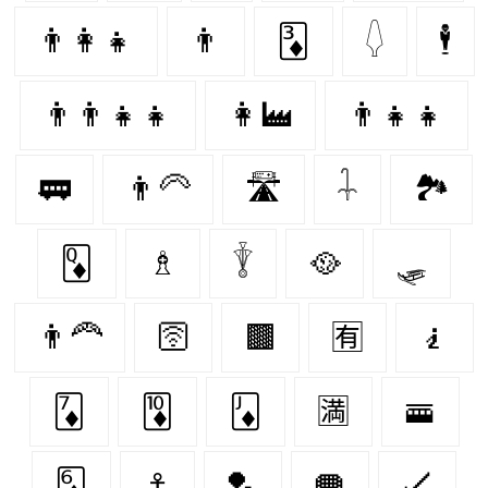
👨‍👩‍👧
👨‍
🃃
𓆭
🕴️
👨‍👨‍👧‍👧
👩‍🏭
👨‍👧‍👧
🚃
👨‍🦳
🛣
𓇑
🏞
🃍
♗
𓇊
🥘
🛷
👨‍🦰
🛜
🟫
🈶
🧎‍️
🃇
🃊
🃋
🈵
🚟
🃆
⚓️
🏸
🥅
🏑