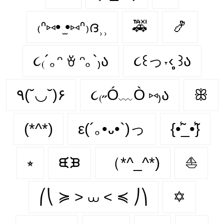
₍ᐢ⑅• ̫•⑅ᐢ₎ദ⸒⸒
🚕
🍤
૮₍´｡ᵔ ꈊ ᵔ｡`₎ა
૮꒰っ˕‹̥̥̥ ꒱ა
٩(˘◡˘)۶
૮₍˶Ó﹏Ò ⑅₎ა
ꕥ
(*^*)
ε(´｡•᎑•`)っ
{•̃̾_•̃̾}
⭒
ᙙᙖ
（*^_^*)
⛵
⎛⎝ ≽ > ⩊ < ≼ ⎠⎞
✡