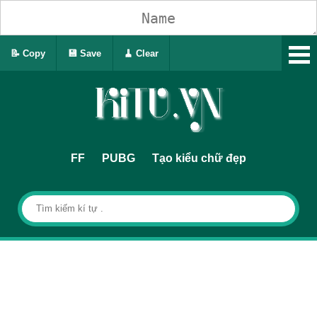
📝 Copy
💾 Save
🧹 Clear
FF
PUBG
Tạo kiểu chữ đẹp