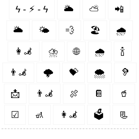
ϟ - ⚡︎ - ϟ
🌥
⛅
📲
🌥️
🌤️
💨
🏖
🌧️
👩‍🦼‍
⛈️
🌐
🌧
🍾
👨‍🦼‍️
🌩️
💝
🌨️
🦻
📩
👨‍🦼
🍖
📔
🥤
☑
🚮
👩‍🦼
🗳
📃