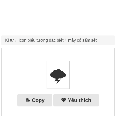
Kí tự
Icon biểu tượng đặc biệt
mây có sấm sét
🌩
📝 Copy
💖 Yêu thích