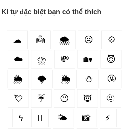
Kí tự đặc biệt bạn có thể thích
☁
👼
🌨
☹
💠
☁️
⛈
💸
🏡
😈
🌦️
🌩
🌦
⛄
🤬
💘
☔
😶
👿
🫥
ϟ
🫩
🌤
📸
⚡