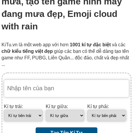
mưa, tạo tên game hình mây
đang mưa đẹp, Emoji cloud
with rain
KiTu.vn là một web app với hơn
1001 kí tự đặc biệt
và các
chữ kiểu tiếng việt đẹp
giúp các bạn có thể dễ dàng tạo tên
game như FF, PUBG, Liên Quân... độc đáo, chất và đẹp nhất
...
Kí tự trái:
Kí tự giữa:
Kí tự phải:
Tạo Tên Kí Tự