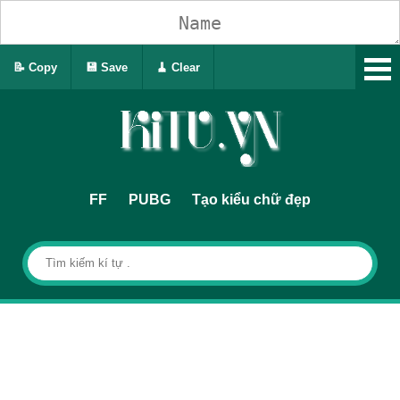
📝 Copy
💾 Save
🧹 Clear
FF
PUBG
Tạo kiểu chữ đẹp