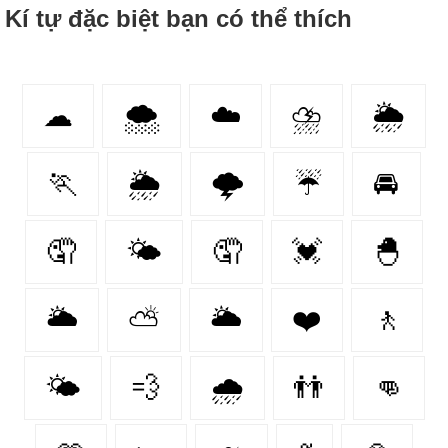
Kí tự đặc biệt bạn có thể thích
☁
🌨
☁️
⛈
🌦️
🏃
🌦
🌩
☔
🚘
🤦‍
🌤
🤦
💓
🐣
🌥
⛅
🌥️
❤️‍
🚶
🌤️
💨
🌧️
👬
👊