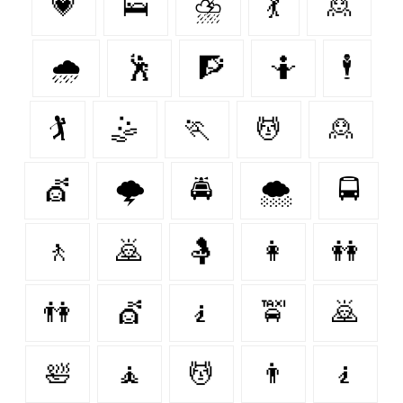
💗
🛌
⛈️
💃
🙎‍
🌧
🕺
🧗
🤷
🕴
🏌
🤹
🏃‍
💆
🙎
💇‍
🌩️
🚔
🌨️
🚍
🚶‍
🙇
🤱
👩‍
👭
👫
💇
🧎
🚖
🙇‍
🛀
🧘
💆‍
👨‍
🧎‍