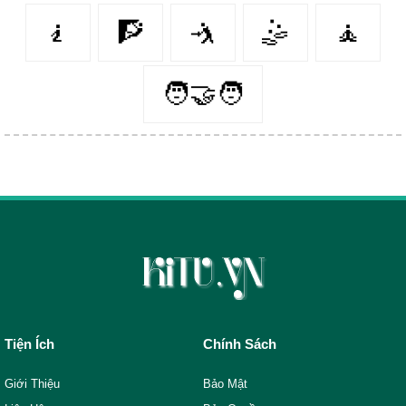
🧎‍️
🧗‍
🤺
🤹‍
🧘‍
🧑‍🤝‍🧑
Tiện Ích
Chính Sách
Giới Thiệu
Bảo Mật