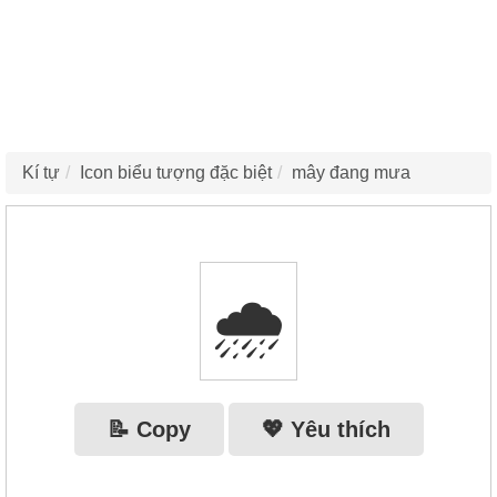
Kí tự
Icon biểu tượng đặc biệt
mây đang mưa
🌧
📝 Copy
💖 Yêu thích