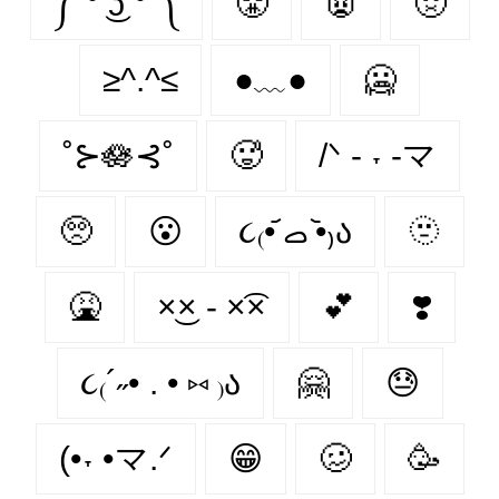
༼ ͡° ͜ʖ ͡° ༽
😤
👿
🤢
≥^.^≤
●﹏●
🥶
˚⊱🪷⊰˚
🥵
/ᐠ - ˕ -マ
🥺
😮‍
૮₍•᷄ ࡇ •᷅₎ა
🫥
🤮
×͜× - ×͡×
💕
❣️
૮₍´˶• . • ⑅ ₎ა
🤗
😓
(•˕ •マ.ᐟ
😁
🥴
🥳