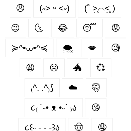
😠
(˶˃ ᵕ ˂˶)
(˚ ˃̣̣̥⌓˂̣̣̥ )
😉
🌜
😂
😴
😡
≽^•⩊•^≼
🌨
💋
🧐
😩
☹
🐲
💞
₍^. .^₎⟆
☁️
🤫
૮₍ ´˶• ᴥ •˶` ₎ა
😘
૮꒰˶ - ˕ -꒱ა
🤠
🤤