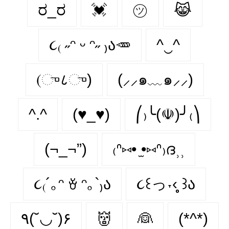
ರ_ರ
💓
㋡
😹
૮₍ ˶ᵔ ᵕ ᵔ˶ ₎ა🥕
^‿^
(ு८ு)
(⸝⸝๑﹏๑⸝⸝)
^.^
(♥_♥)
⎛₎╰(☫)╯₍⎞
(¬_¬”)
₍ᐢ⑅• ̫•⑅ᐢ₎ദ⸒⸒
૮₍´｡ᵔ ꈊ ᵔ｡`₎ა
૮꒰っ˕‹̥̥̥ ꒱ა
٩(˘◡˘)۶
👹
👰
(*^*)