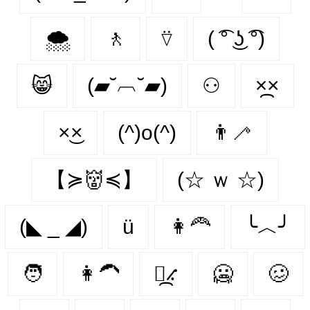
🌨️
🚶‍
⍢
( ͡° ͜ʖ ͡°)
😸
(▰˘︹˘▰)
⚇
×᷼×
×͜×
(^)o(^)
👨‍🦯‍
【≽👹≼】
(☆ ｗ ☆)
(◣ _ ◢)
ü
👩‍🦰
╰︿╯
🧑
👩‍🦱
⳻᷼⳺
🥶️
🥴️