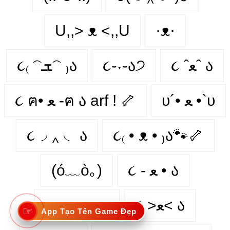
U,,> ᴥ <,,U
·ᴥ·
૮₍ 𝁽ܫ𝁽 ₎ა
૮֊˕֊ა੭
૮ ˆﻌˆ ა
υ´• ﻌ •`υ
૮ ฅ• ﻌ -ฅ ა arf ! 🦴
૮◞ ‸ ◟ ა
૮₍ • ᴥ • ₎ა🐾🦴
(ó﹏ò｡)
૮ - ﻌ • ა
૮⍝• ᴥ •⍝ა
૮ >ﻌ< ა
☞
App Tạo Tên Game Đẹp