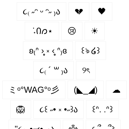
૮₍ ˶ᵔ ᵕ ᵔ˶ ₎ა
💔
🖤
݁ ˖Ი𐑼⋆
😢
☀
ʚ₍ᐢ ›̥̥̥ ༝ ‹̥̥̥ ᐢ₎ɞ
꒰ঌ ໒꒱
૮₍ ´ ꒳ ₎ა
୨ৎ
ミᵒ°WAG°ᵒ彡
(◣_◢)
☁
🦁
૮꒰ ˶• ༝ •˶꒱ა
꒰ᐢ. .ᐢ꒱
"૮₍ ˶•⤙•˶ ₎ა
👼
𐔌՞. .՞𐦯