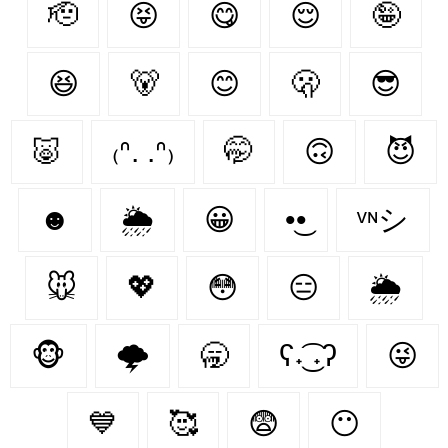
🫡
😝
😋
😌
🤪
😆
🐻‍
😊
🫢
😎
🐷
₍ᐢ. .ᐢ₎
🤭
🙃
😈
☻
🌦️
😀
•͜•
ᵛᶰシ
🐭
💖
😳
😑
🌦
🐵
🌩
🥱
ʕ˖͜͡ ˖ʔ
😜
💙
🥰
😨
😶‍