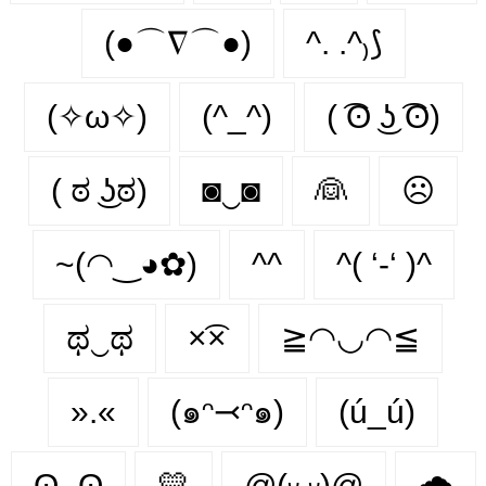
(●⌒∇⌒●)
^. .^₎⟆
(✧ω✧)
(^_^)
( ͡ʘ ͜ʖ ͡ʘ)
( ಠ ͜ʖಠ)
◙‿◙
👰‍
☹️
~(◠‿◕✿)
^^
^( ‘-‘ )^
ಥ‿ಥ
×͡×
≧◠◡◠≦
».«
(๑ᵔ⤙ᵔ๑)
(ú_ú)
ʘ‿ʘ
💛
@(ᵕ.ᵕ)@
🌧