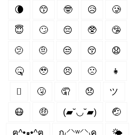
🌘
😙
🤓
😥
🥲
😇
🙄
😔
🥸
🤥
🫤
🤨
😒
😚
😧
🤒
🥹
😣
🙁
👧
🫩
🤧
🤦‍
😞
ツ
😷
🤑
(▰˘◡˘▰)
🤕
ฅ^•ﻌ•^ฅ
ก₍⸍⸌̣ʷ̣̫⸍̣⸌₎ค
🌤