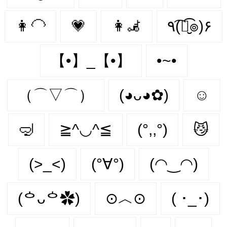
👩‍🦲
💗
👩‍🦼‍
٩(͡๏̮͡๏)۶
【•】_【•】
•~•
（⌒▽⌒）
(◕ᴗ◕✿)
☺️
🤿
≧^◡^≦
(°,,°)
😼
(>_<)
(°∀°)
(◠‿◠)
(ᅌᴗᅌ✿)
⊙︿⊙
( ･_･)