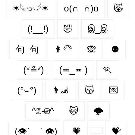
✶𓆩𓁺𓆪✶
o(∩_∩)o
😾
(!__!)
🤣
இ_இ
句_句
👩‍🦳
🙊
⚉
(*≗*)
(≖_≖ )
🏃‍
(°⌣°)
👨‍🦼‍️
😽
💌
^⎚-⎚^
😺
🌩️
(👁ˋ _ ˊ 👁)
🧡
💝