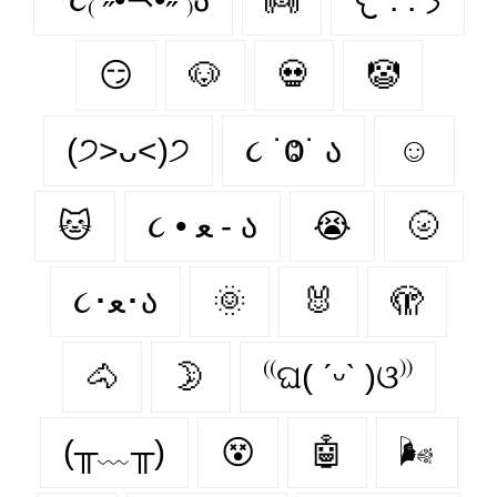
😏
🐶
💀
🤡
(੭˃ᴗ˂)੭
૮ ˙Ⱉ˙ ა
☺
🐱
૮ • ﻌ - ა
😭
🌝
૮･ﻌ･ა
🌞
🐰
🫣
🐴
🌛
⁽⁽ଘ( ˊᵕˋ )ଓ⁾⁾
(╥﹏╥)
😵‍
🤖
🌬