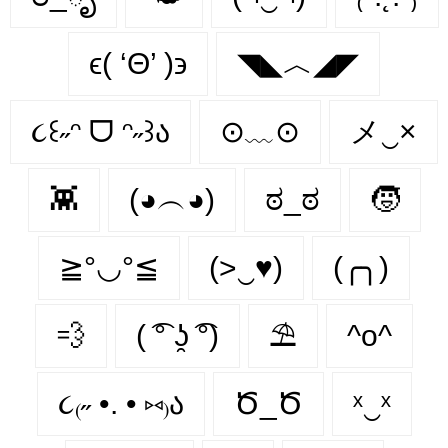
ϵ( ‘Θ’ )϶
◥◣︿◢◤
૮꒰˶ᵔ ᗜ ᵔ˶꒱ა
⊙﹏⊙
メ‿×
👾
(◕︵◕)
ಠ_ಠ
🧒
≧°◡°≦
(>‿♥)
(╭╮)
💨
( ͡° ʖ̯ ͡°)
⛱
^o^
૮₍˶ •. • ⑅₎ა
Ծ_Ծ
ˣ‿ˣ