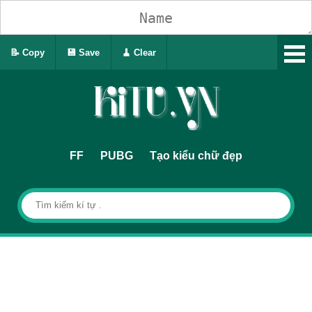
📝 Copy
💾 Save
🧹 Clear
FF
PUBG
Tạo kiểu chữ đẹp