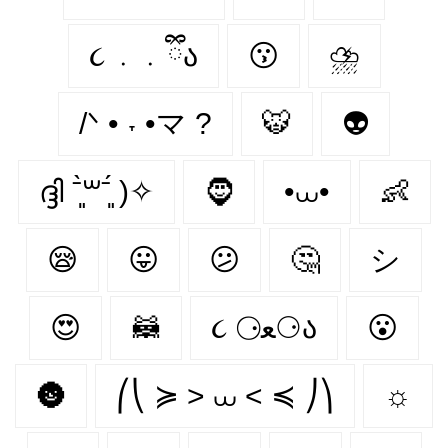
૮ ․ ․ ྀིა
😗
⛈
/ᐠ • ˕ •マ ?
🐯
👽
ദ്ദി ˉ͈̀꒳ˉ͈́ )✧
🧔
•⩊•
👶
😪
😛
😕
🤔
シ
😍
🦝
૮ ⚆ﻌ⚆ა
😮
🌚
⎛⎝ ≽ > ⩊ < ≼ ⎠⎞
☼