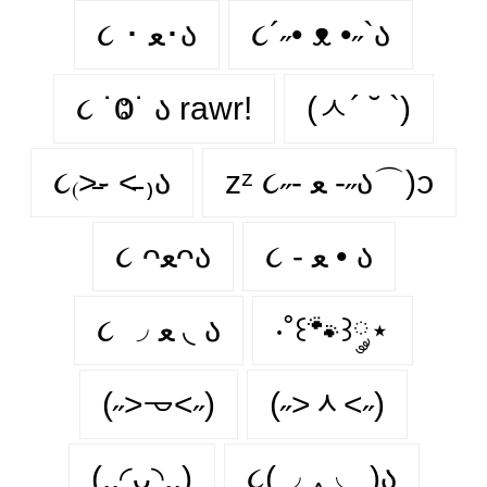
૮ ･ ﻌ･ა
૮´˶• ᴥ •˶`ა
૮ ˙Ⱉ˙ ა rawr!
(ㅅ´ ˘ `)
૮₍˃̵֊ ˂̵ ₎ა
zᶻ ૮˶- ﻌ -˶ა⌒)ᦱ
૮ - ﻌ • ა⁩
૮ ᴖﻌᴖა
૮ ◞ ﻌ ◟ ა
‧˚꒰🐾꒱༘⋆
(˶˃𐃷˂˶)
(˶˃ᆺ˂˶)
(..◜ᴗ◝..)
૮(◞ ‸ ◟ )ა