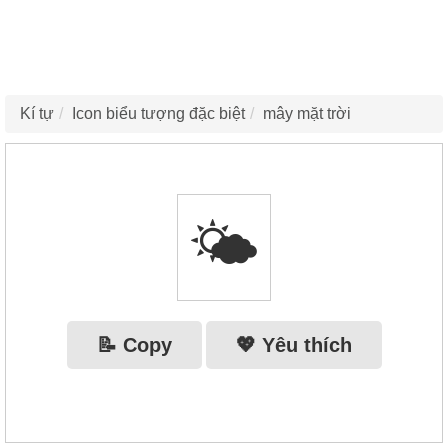
Kí tự
Icon biểu tượng đặc biệt
mây mặt trời
🌤️
📝 Copy
💖 Yêu thích