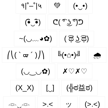
१|˚–˚|५
💚
(•‿•)
(•ิ‿•ิ)
ᕦ( ͡° ͜ʖ ͡°)ᕤ
~(◡﹏◕✿)
( ͡ಥ ͜ʖ ͡ಥ)
⎛⎝( ` ᢍ ´ )⎠⎞
╚(•⌂•)╝
🌧️
(◡‿◡✿)
✗♡✗♡
(X_X)
[‿]
(╬ಠ益ಠ)
𓁹‿𓁹
>.<
ッ
(>.<)