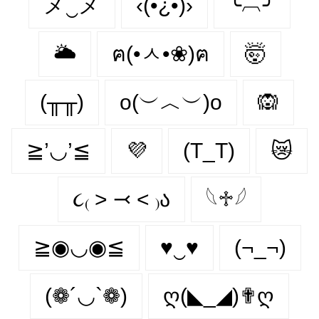
メ‿メ
‹(•¿•)›
╰︹╯
🌥️
ฅ(•ㅅ•❀)ฅ
🤯
(╥╥)
o(︶︿︶)o
🙉
≧’◡’≦
💜
(T_T)
😿
૮₍ ˃ ⤙ ˂ ₎ა
𓆩♱𓆪
≧◉◡◉≦
♥‿♥
(¬_¬)
(❁´◡`❁)
ღ(◣_◢)✟ღ