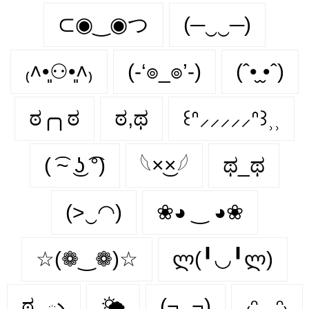
⊂◉‿◉つ
(─‿‿─)
₍˄•͈⚇•͈˄₎
(-‘๏_๏’-)
(ˆ•̮ ̮•ˆ)
ಠ╭╮ಠ
ಠ,ಥ
꒰ᐢ⸝⸝⸝⸝⸝ᐢ꒱⸒⸒
( ͡~ ͜ʖ ͡°)
𓆩×͜×𓆪
ಥ_ಥ
(>‿◠)
❀◕ ‿ ◕❀
☆(❁‿❁)☆
ლ(╹◡╹ლ)
ಠ_ృ
🌤️
(¬‿¬)
₍ᵔ.˛.ᵔ₎