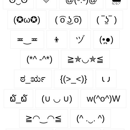
(✪ω✪)
( ͡o ͜ʖ ͡o)
( ‾ʖ̫‾ )
≖‿≖
👦
ヅ
(•̪●)
(*^ -^*)
≧✯◡✯≦
ಠ_ರೃ
{(>_<)}
𐑧 𐑨
໖_໖
(∪ ◡ ∪)
w(^o^)W
≧◠‿◠≦
(^ .‿. ^)