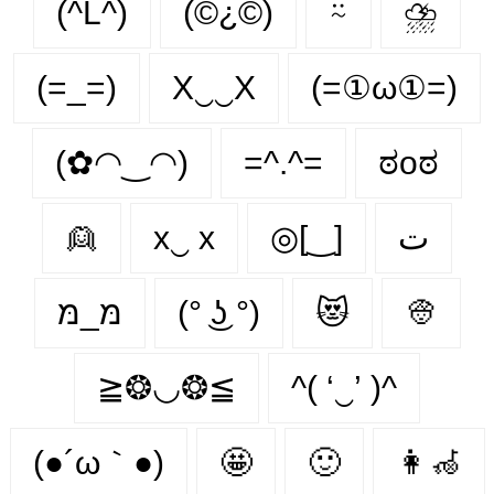
(^L^)
(©¿©)
⍨
⛈️
(=_=)
X‿‿X
(=①ω①=)
(✿◠‿◠)
=^.^=
ಠoಠ
👱
x‿ х
◎[‿]
ت
מּ_מּ
(° ͜ʖ °)
😻
👳
≧❂◡❂≦
^( ‘‿’ )^
(●´ω｀●)
🤩
🙂‍
👩‍🦽‍