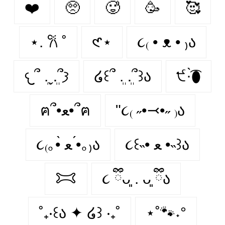
❤️️
🥺️
🥵️
🥳️
🥰️
⋆. 𐙚 ˚
𑣲⋆
૮₍ • ᴥ • ₎ა
𐔌՞ ܸ.ˬ.ܸ՞𐦯
໒꒰՞ ܸ. .ܸ՞꒱ა
੯·̀͡⬮
ฅ՞•ﻌ•՞ฅ
"૮₍ ˶•⤙•˶ ₎ა
૮꒰˵• ﻌ •˵꒱ა
૮₍｡•̀ ﻌ •́｡₎ა
𐂯
૮ ྀིᴗ͈ . ᴗ͈ ྀིა
˚₊‧꒰ა ✦ ໒꒱ ‧₊˚
⋆˚🐾˖°