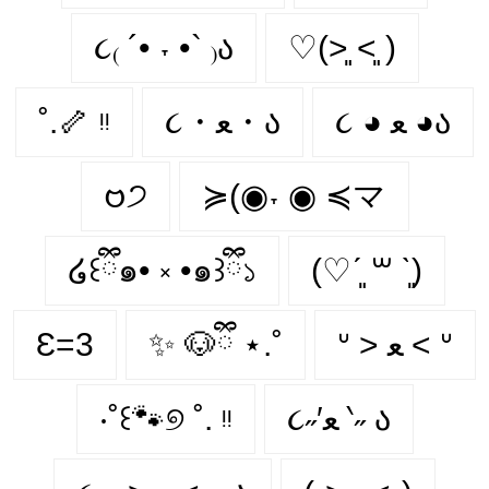
૮₍ ´• ˕ •` ₎ა
♡(˃͈ ˂͈ )
˚.🦴 ᵎᵎ
૮・ﻌ・ა
૮ ◕ ﻌ ◕ა
𑄝੭
≽(◉˕ ◉ ≼マ
໒꒰ྀི๑• ༝ •๑꒱ྀི১
(♡ˊ͈ ꒳ ˋ͈)
Ɛ=3
✨ 🐶ྀི ⋆.˚
ᐡ > ﻌ < ᐡ
‧˚꒰🐾୭ ˚. ᵎᵎ
૮˶′ﻌ ‵˶ ა