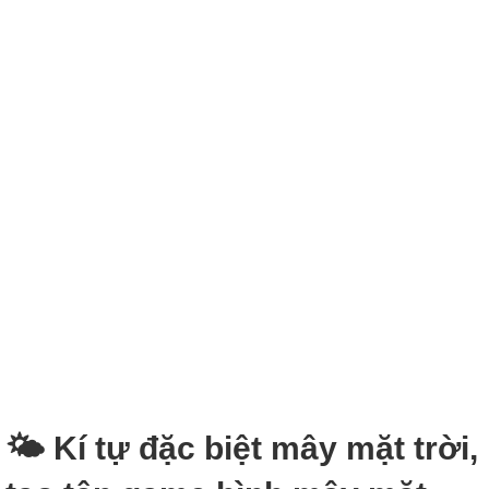
🌤️ Kí tự đặc biệt mây mặt trời,