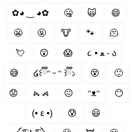
✿◕ ‿ ◕✿
🤐
🙀
😄
😬
🤬
🐮
🐾
🫠
💘
😲
😱
૮ • ﻌ - ა⁩
😅
໒꒰ྀིᵔ ᵕ ᵔ ꒱ྀི১
😵
🙂
😟
⦮ ⦯
😐
ᵔᴥᵔ
😶
(• ε •)
😰
😃