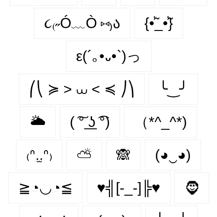
૮₍˶Ó﹏Ò ⑅₎ა
{•̃̾_•̃̾}
ε(´｡•᎑•`)っ
⎛⎝ ≽ > ⩊ < ≼ ⎠⎞
╰‿╯
🌥
( ͠° ͟ʖ ͡°)
（*^_^*)
₍ᐢ.̫.ᐢ₎
⛅
🙈
(◕‿◕)
≧◔◡◔≦
♥╣[-_-]╠♥
🧔‍