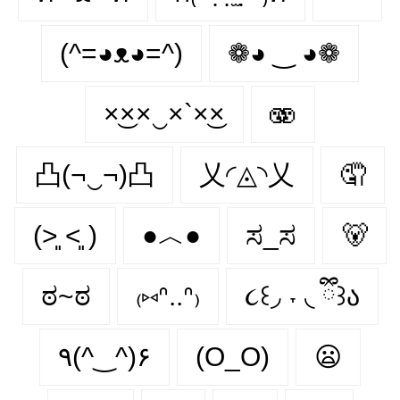
(^=◕ᴥ◕=^)
❁◕ ‿ ◕❁
×͜××‿×`×͜×
🫨
凸(¬‿¬)凸
乂◜◬◝乂
🤦
(˃͈ ˂͈ )
●︿●
ಸ_ಸ
🐻
ಠ~ಠ
₍⑅ᐢ..ᐢ₎
૮꒰◞ ˕ ◟ ྀི꒱ა
٩(^‿^)۶
(O_O)
😦