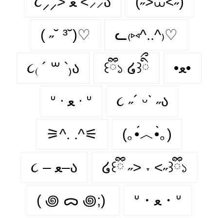
૮⸝⸝> ﻌ <⸝⸝ა
(˶>⩊<˶)
( ˶˘ ³˘)♡
ᓚ₍⑅^..^₎♡
૮₍ ´ ꒳ `₎ა
꒰ྀི১ ໒꒱ིྀ
•ﻌ•
ᐡ ᐧ ﻌ ᐧ ᐡ
૮ ˶´ ᵕˋ ˶ა
⚞^. .^⚟
(｡•́︿•̀｡)
૮ – ﻌ–ა
໒꒰ྀི ˶> ˕ <˶꒱ྀི১
( ꩜ ᯅ ꩜;)⁭ ⁭
ᐡ・ﻌ・ᐡ