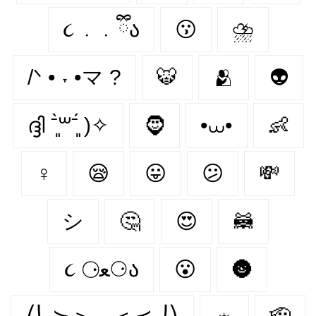
૮ ․ ․ ྀིა
😗
⛈
/ᐠ • ˕ •マ ?
🐯
🫂
👽
ദ്ദി ˉ͈̀꒳ˉ͈́ )✧
🧔
•⩊•
👶
♀
😪
😛
😕
💸
シ
🤔
😍
🦝
૮ ⚆ﻌ⚆ა
😮
🌚