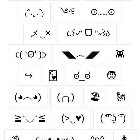
₍ᵔ.˛.ᵔ₎
༺
⊙﹏⊙
メ‿×
૮꒰˶ᵔ ᗜ ᵔ˶꒱ა
ϵ( ‘Θ’ )϶
◥◣︿◢◤
👾
↪
🂼
ಠ_ಠ
🧒
(◕︵◕)
(╭╮)
🏖
🗽
≧°◡°≦
(>‿♥)
( ͡° ʖ̯ ͡°)
⛱
૮₍˶ •. • ⑅₎ა
^o^
👩