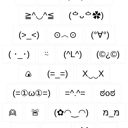
≧^◡^≦
(ᅌᴗᅌ✿)
(>_<)
⊙︿⊙
(°∀°)
( ･_･)
⍨
(^L^)
(©¿©)
🍙
(=_=)
X‿‿X
(=①ω①=)
=^.^=
ಠoಠ
👱
🚨
(✿◠‿◠)
מּ_מּ