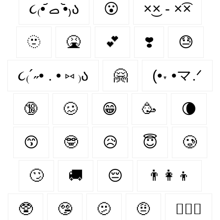
૮₍•᷄ ࡇ •᷅₎ა
😮‍
×͜× - ×͡×
🫥
🤮
💕
❣️
😓
૮₍´˶• . • ⑅ ₎ა
🤗
(•˕ •マ.ᐟ
🔞
🥴
😁
🥳
🌘
😙
🤓
😥
😇
🥲
🙄
🚚
😔
👨‍👩‍👦
🥸
🤥
🫤
🤨
👩‍❤️‍👨