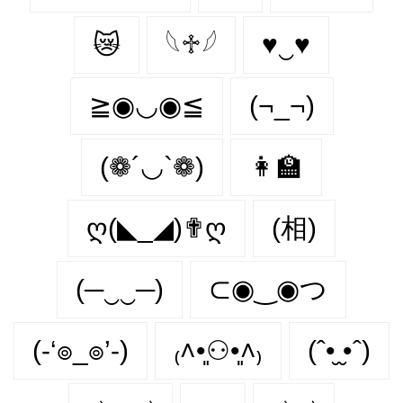
😿
𓆩♱𓆪
♥‿♥
≧◉◡◉≦
(¬_¬)
(❁´◡`❁)
👩‍🏫
ღ(◣_◢)✟ღ
(相)
(─‿‿─)
⊂◉‿◉つ
(-‘๏_๏’-)
₍˄•͈⚇•͈˄₎
(ˆ•̮ ̮•ˆ)