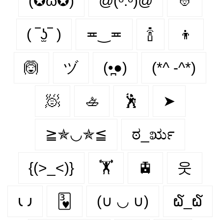
(✪ω✪)
@(ᵕ.ᵕ)@
👲
( ‾ʖ̫‾ )
≖‿≖
🍾
👦
🙆
ヅ
(•̪●)
(*^ -^*)
🧖
🚣
🕺
➤
≧✯◡✯≦
ಠ_ರೃ
{(>_<)}
🏋
🚊
웃
𐑧 𐑨
🂳
(∪ ◡ ∪)
໖_໖