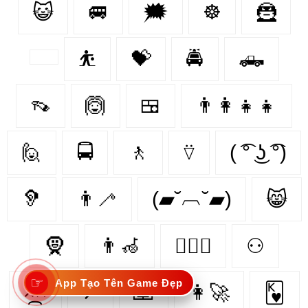
😺
🚐
🗯
☸
🦹‍
⛹
💝
🚔
🛻
👡
🙆‍
🍱
👨‍👩‍👧‍👧
🙋
🚍
🚶‍
⍢
( ͡° ͜ʖ ͡°)
🦻
👨‍🦯
(▰˘︹˘▰)
😸
🧕
👨‍🦽
👩‍❤️‍👩
⚇
☞
App Tạo Tên Game Đẹp
×᷼×
↗
🙇
👩‍🚀
🂾