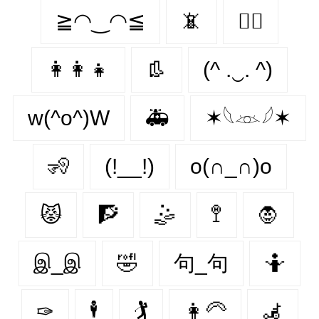
≧◠‿◠≦
📵
👩‍⚕️
👩‍👩‍👧
👢
(^ .‿. ^)
w(^o^)W
🚑
✶𓆩𓁺𓆪✶
🧏
(!__!)
o(∩_∩)o
😾
🧗
🤹
🚏
🧛‍
இ_இ
🤣
句_句
🤷
✑
🕴
🏌
👩‍🦳
🦼