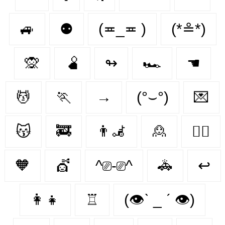
🚙
⚉
(≖_≖ )
(*≗*)
🙊
🫄
↬
🏎️
☚
💆
🏃‍
→
(°⌣°)
💌
😽
🚒
👨‍🦼‍️
🙎
🐕‍🦺
🧡
💇‍
^⎚-⎚^
🚓
↩
👩‍👧
♖
(👁ˋ _ ˊ 👁)