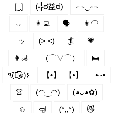
[‿]
(╬ಠ益ಠ)
𓁹‿𓁹
↔
👩‍💻
🗣️
👩‍🦲
ッ
(>.<)
🏄
💗
👩‍🦼‍
（⌒▽⌒）
🛌
٩(͡๏̮͡๏)۶
【•】_【•】
•~•
👚
(◠‿◠)
(◕ᴗ◕✿)
☺️
🤿
(°,,°)
😼