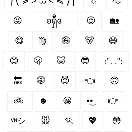
⎛⎝ ≽ > ⩊ < ≼ ⎠⎞
☼
🫡
😝
__ʚရှီɞ__
😌
🏡
😋
♍
🤪
🐻‍
😆
😊
🫢
🐷
😎
₍ᐢ. .ᐢ₎
🔙
🤭
😈
👈
🙃
🚲
☻
😀
•͜•
👉
ᵛᶰシ
🐭
🏃
💖
😳