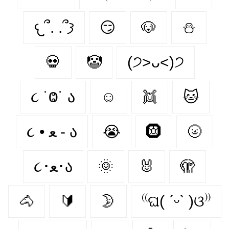
𐔌՞. .՞𐦯
😏
🐶
⛄️
💀
🤡
(੭˃ᴗ˂)੭
૮ ˙Ⱉ˙ ა
☺
👯‍
🐱
૮ • ﻌ - ა
😭
🛞
🌝
૮･ﻌ･ა
🌞
🐰
🫣
🐴
🔰
🌛
⁽⁽ଘ( ˊᵕˋ )ଓ⁾⁾