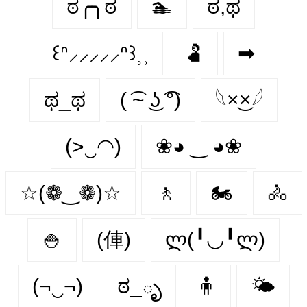
ಠ╭╮ಠ
🏊
ಠ,ಥ
꒰ᐢ⸝⸝⸝⸝⸝ᐢ꒱⸒⸒
🫃
➡
ಥ_ಥ
( ͡~ ͜ʖ ͡°)
𓆩×͜×𓆪
(>‿◠)
❀◕ ‿ ◕❀
☆(❁‿❁)☆
🚶
🏍️
🚴
🍚
(俥)
ლ(╹◡╹ლ)
(¬‿¬)
ಠ_ృ
🧍
🌤️