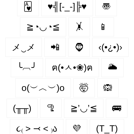
🂱
♥╣[-_-]╠♥
〠
≧◔◡◔≦
🤸
📱
メ‿メ
📲
🧔‍
‹(•¿•)›
╰︹╯
ฅ(•ㅅ•❀)ฅ
🌥️
o(︶︿︶)o
🤯
🙉
(╥╥)
🦿
≧’◡’≦
🚌
૮₍ ˃ ⤙ ˂ ₎ა
💜
(T_T)