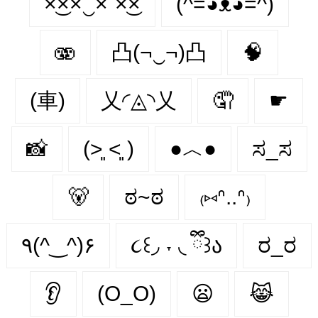
×͜××‿×`×͜×
(^=◕ᴥ◕=^)
🫨
凸(¬‿¬)凸
🧠
(車)
乂◜◬◝乂
🤦
☛
📸
(˃͈ ˂͈ )
●︿●
ಸ_ಸ
🐻
ಠ~ಠ
₍⑅ᐢ..ᐢ₎
٩(^‿^)۶
૮꒰◞ ˕ ◟ ྀི꒱ა
ರ_ರ
👂
(O_O)
😦
😹