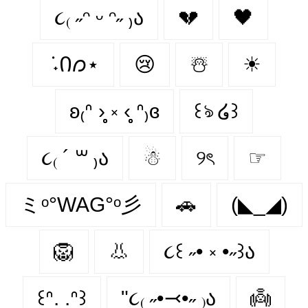
૮₍ ˶ᵔ ᵕ ᵔ˶ ₎ა
💔
🖤
݁ ˖Ი𐑼⋆
😢
☃️
☀
ʚ₍ᐢ ›̥̥̥ ༝ ‹̥̥̥ ᐢ₎ɞ
꒰ঌ ໒꒱
૮₍ ´ ꒳ ₎ა
☃
୨ৎ
☞
ミᵒ°WAG°ᵒ彡
🚗
(◣_◢)
🦁
👃
૮꒰ ˶• ༝ •˶꒱ა
꒰ᐢ. .ᐢ꒱
"૮₍ ˶•⤙•˶ ₎ა
👼