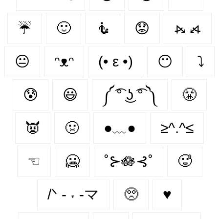
☔
🙂
🧜
😟
⦮ ⦯
😐
ᵔᴥᵔ
(• ε •)
😶
⤵
😰
😃
༼ ͡° ͜ʖ ͡° ༽
😤
👿
🤢
●﹏●
≥^.^≤
☜
🥶
˚⊱🪷⊰˚
🥵
/ᐠ - ˕ -マ
🥺
♥