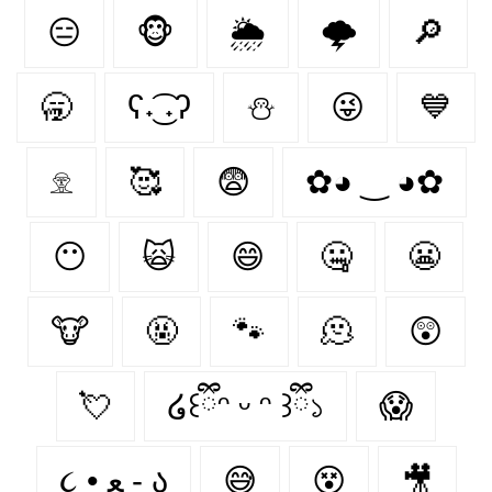
😑
🐵
🌦
🌩
🔎
🥱
ʕ˖͜͡ ˖ʔ
⛄
😜
💙
𓁷
🥰
😨
✿◕ ‿ ◕✿
😶‍
🙀
😄
🤐
😬
🐮
🤬
🐾
🫠
😲
💘
໒꒰ྀིᵔ ᵕ ᵔ ꒱ྀི১
😱
૮ • ﻌ - ა⁩
😅
😵
🎥