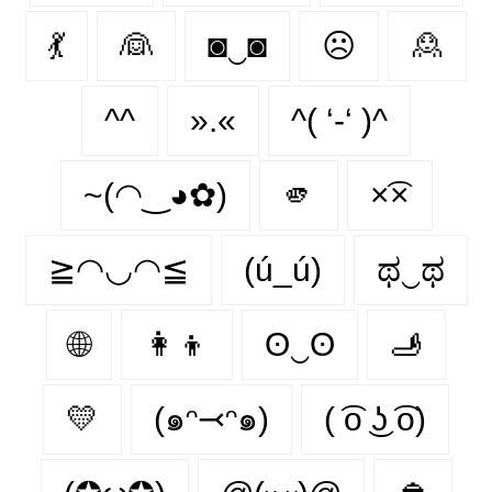
💃
👰‍
◙‿◙
☹️
🙎‍
^^
».«
^( ‘-‘ )^
~(◠‿◕✿)
🫵
×͡×
≧◠◡◠≦
(ú_ú)
ಥ‿ಥ
🌐
👩‍👦
ʘ‿ʘ
🫸
💛
(๑ᵔ⤙ᵔ๑)
( ͡o ͜ʖ ͡o)