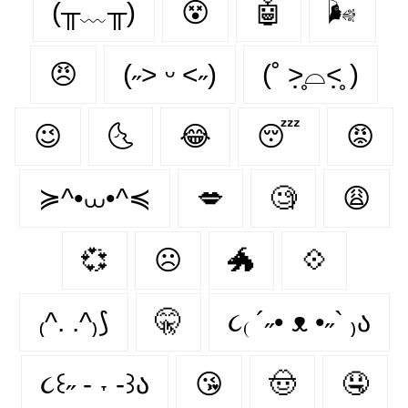
(╥﹏╥)
😵‍
🤖
🌬
😠
(˶˃ ᵕ ˂˶)
(˚ ˃̣̣̥⌓˂̣̣̥ )
😉
🌜
😂
😴
😡
≽^•⩊•^≼
💋
🧐
😩
💞
☹
🐲
💠
₍^. .^₎⟆
🤫
૮₍ ´˶• ᴥ •˶` ₎ა
૮꒰˶ - ˕ -꒱ა
😘
🤠
🤤