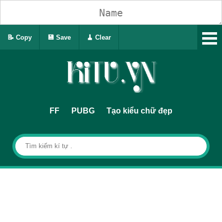
📝 Copy
💾 Save
🧹 Clear
FF
PUBG
Tạo kiểu chữ đẹp