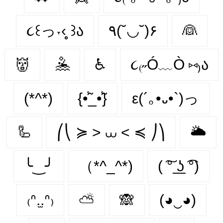
૮꒰っ˕‹̥̥̥ ꒱ა
٩(˘◡˘)۶
👰
👹
🤽
♿
૮₍˶Ó﹏Ò ⑅₎ა
(*^*)
{•̃̾_•̃̾}
ε(´｡•᎑•`)っ
🦾
⎛⎝ ≽ > ⩊ < ≼ ⎠⎞
🌥
╰‿╯
（*^_^*)
( ͠° ͟ʖ ͡°)
₍ᐢ.̫.ᐢ₎
⛅
🙈
(◕‿◕)