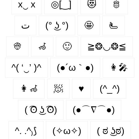
x‿ х
◎[‿]
😻
🫅
ت
(° ͜ʖ °)
🤩
🫷
👳
🦽
🙂‍
≧❂◡❂≦
^( ‘‿’ )^
(●´ω｀●)
👩‍🎤
👩‍🦽‍
🧖‍
♥️
(^_^)
( ͡ʘ ͜ʖ ͡ʘ)
(●⌒∇⌒●)
^. .^₎⟆
(✧ω✧)
( ಠ ͜ʖಠ)