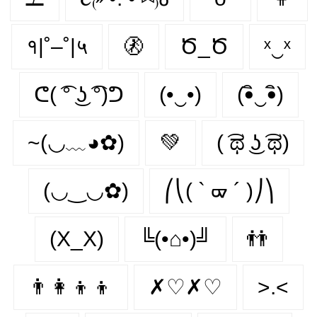
१|˚–˚|५
🚷
Ծ_Ծ
ˣ‿ˣ
ᕦ( ͡° ͜ʖ ͡°)ᕤ
(•‿•)
(•ิ‿•ิ)
~(◡﹏◕✿)
💚
( ͡ಥ ͜ʖ ͡ಥ)
(◡‿◡✿)
⎛⎝( ` ᢍ ´ )⎠⎞
(X_X)
╚(•⌂•)╝
👬
👨‍👩‍👦‍👦
✗♡✗♡
>.<