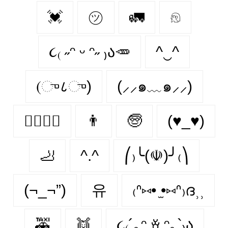
💓
㋡
🚛
𓁶
૮₍ ˶ᵔ ᵕ ᵔ˶ ₎ა🥕
^‿^
(ு८ு)
(⸝⸝๑﹏๑⸝⸝)
👩‍❤️‍💋‍👩
👨
🧓
(♥_♥)
🦶
^.^
⎛₎╰(☫)╯₍⎞
(¬_¬”)
유
₍ᐢ⑅• ̫•⑅ᐢ₎ദ⸒⸒
🚕
👯
૮₍´｡ᵔ ꈊ ᵔ｡`₎ა