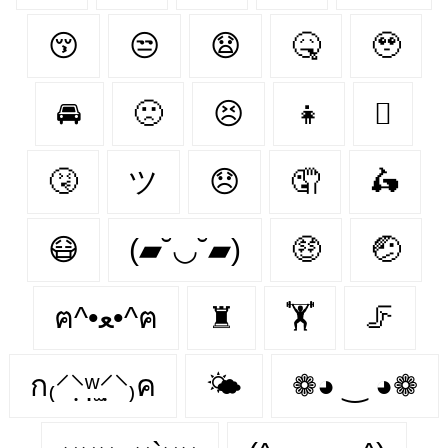
😚
😒
😧
🤒
🥹
🚘
🙁
😣
👧
🫩
🤧
ツ
😞
🤦‍
🛵
😷
(▰˘◡˘▰)
🤑
🤕
ฅ^•ﻌ•^ฅ
♜
🏋️‍
🦵
ก₍⸍⸌̣ʷ̣̫⸍̣⸌₎ค
🌤
❁◕ ‿ ◕❁