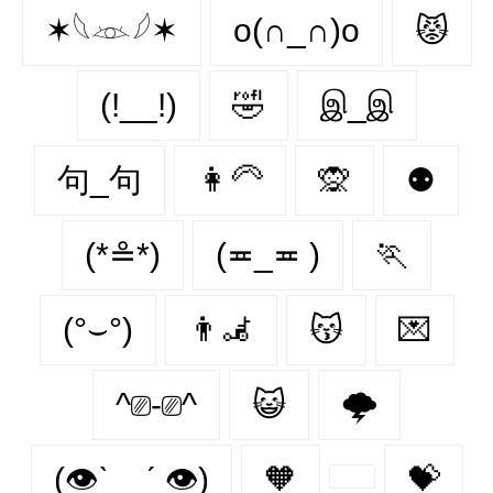
✶𓆩𓁺𓆪✶
o(∩_∩)o
😾
(!__!)
🤣
இ_இ
句_句
👩‍🦳
🙊
⚉
(*≗*)
(≖_≖ )
🏃‍
(°⌣°)
👨‍🦼‍️
😽
💌
^⎚-⎚^
😺
🌩️
(👁ˋ _ ˊ 👁)
🧡
💝