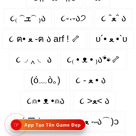
૮₍ 𝁽ܫ𝁽 ₎ა
૮֊˕֊ა੭
૮ ˆﻌˆ ა
૮ ฅ• ﻌ -ฅ ა arf ! 🦴
υ´• ﻌ •`υ
૮◞ ‸ ◟ ა
૮₍ • ᴥ • ₎ა🐾🦴
(ó﹏ò｡)
૮ - ﻌ • ა
૮⍝• ᴥ •⍝ა
૮ >ﻌ< ა
◝(ᵔᗜᵔ)◜
zᶻ ૮˶- ﻌ -˶ა⌒)ᦱ
☞
App Tạo Tên Game Đẹp