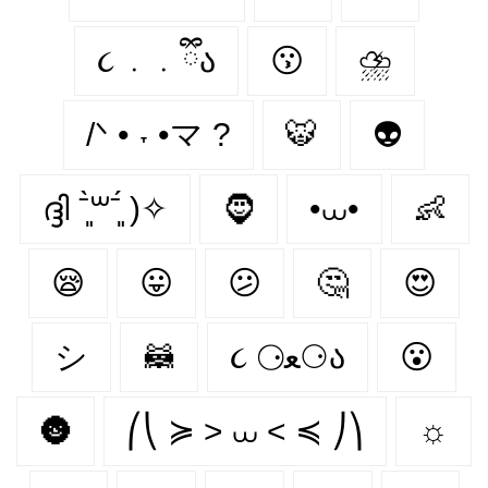
૮ ․ ․ ྀིა
😗
⛈
/ᐠ • ˕ •マ ?
🐯
👽
ദ്ദി ˉ͈̀꒳ˉ͈́ )✧
🧔
•⩊•
👶
😪
😛
😕
🤔
😍
シ
🦝
૮ ⚆ﻌ⚆ა
😮
🌚
⎛⎝ ≽ > ⩊ < ≼ ⎠⎞
☼