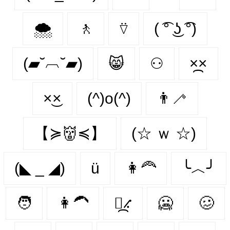
🌨️
🚶‍
⍢
( ͡° ͜ʖ ͡°)
(▰˘︹˘▰)
😸
⚇
×᷼×
×͜×
(^)o(^)
👨‍🦯‍
【≽👹≼】
(☆ ｗ ☆)
(◣ _ ◢)
ü
👩‍🦰
╰︿╯
🧑
👩‍🦱
⳻᷼⳺
🥶️
🥴️