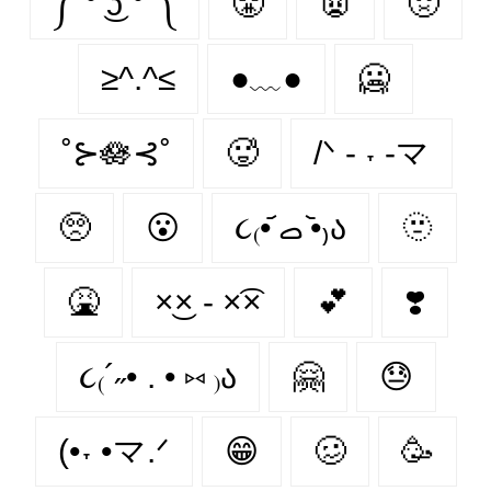
༼ ͡° ͜ʖ ͡° ༽
😤
👿
🤢
≥^.^≤
●﹏●
🥶
˚⊱🪷⊰˚
🥵
/ᐠ - ˕ -マ
🥺
😮‍
૮₍•᷄ ࡇ •᷅₎ა
🫥
🤮
×͜× - ×͡×
💕
❣️
૮₍´˶• . • ⑅ ₎ა
🤗
😓
(•˕ •マ.ᐟ
😁
🥴
🥳