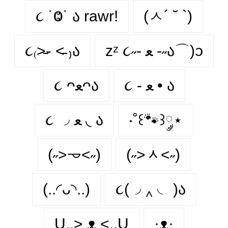
૮ ˙Ⱉ˙ ა rawr!
(ㅅ´ ˘ `)
૮₍˃̵֊ ˂̵ ₎ა
zᶻ ૮˶- ﻌ -˶ა⌒)ᦱ
૮ ᴖﻌᴖა
૮ - ﻌ • ა⁩
૮ ◞ ﻌ ◟ ა
‧˚꒰🐾꒱༘⋆
(˶˃𐃷˂˶)
(˶˃ᆺ˂˶)
(..◜ᴗ◝..)
૮(◞ ‸ ◟ )ა
U,,> ᴥ <,,U
·ᴥ·