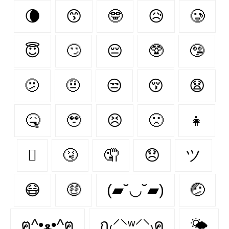
🌘
😙
🤓
😥
🥲
😇
🙄
😔
🥸
🤥
🫤
🤨
😒
😚
😧
🤒
🥹
😣
🙁
👧
🫩
🤧
🤦‍
😞
ツ
😷
🤑
(▰˘◡˘▰)
🤕
ฅ^•ﻌ•^ฅ
ก₍⸍⸌̣ʷ̣̫⸍̣⸌₎ค
🌤