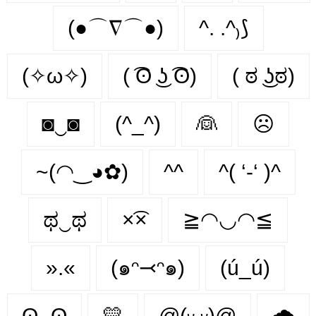
(●⌒∇⌒●)
^. .^₎⟆
(✧ω✧)
( ͡ʘ ͜ʖ ͡ʘ)
( ಠ ͜ʖಠ)
◙‿◙
(^_^)
👰‍
☹️
~(◠‿◕✿)
^^
^( ‘-‘ )^
ಥ‿ಥ
×͡×
≧◠◡◠≦
».«
(๑ᵔ⤙ᵔ๑)
(ú_ú)
ʘ‿ʘ
💛
@(ᵕ.ᵕ)@
🌧