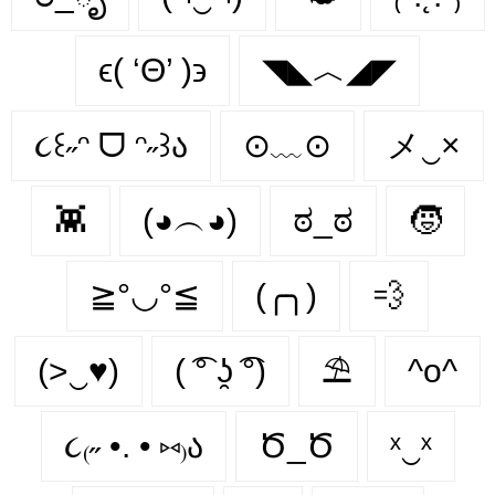
ϵ( ‘Θ’ )϶
◥◣︿◢◤
૮꒰˶ᵔ ᗜ ᵔ˶꒱ა
⊙﹏⊙
メ‿×
👾
(◕︵◕)
ಠ_ಠ
🧒
≧°◡°≦
(╭╮)
💨
(>‿♥)
( ͡° ʖ̯ ͡°)
⛱
^o^
૮₍˶ •. • ⑅₎ა
Ծ_Ծ
ˣ‿ˣ