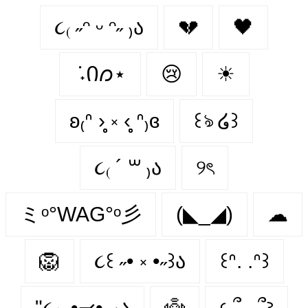
૮₍ ˶ᵔ ᵕ ᵔ˶ ₎ა
💔
🖤
݁ ˖Ი𐑼⋆
😢
☀
ʚ₍ᐢ ›̥̥̥ ༝ ‹̥̥̥ ᐢ₎ɞ
꒰ঌ ໒꒱
૮₍ ´ ꒳ ₎ა
୨ৎ
ミᵒ°WAG°ᵒ彡
(◣_◢)
☁
🦁
૮꒰ ˶• ༝ •˶꒱ა
꒰ᐢ. .ᐢ꒱
"૮₍ ˶•⤙•˶ ₎ა
👼
𐔌՞. .՞𐦯