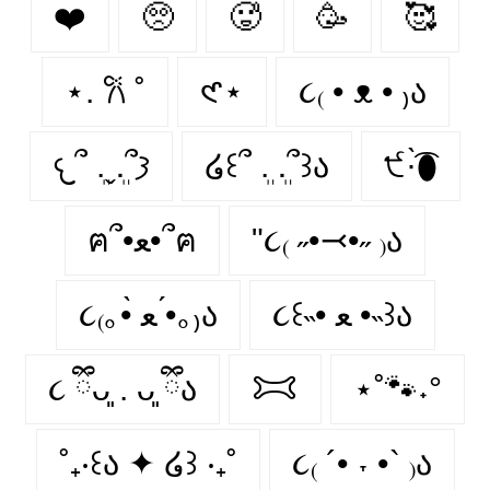
❤️️
🥺️
🥵️
🥳️
🥰️
⋆. 𐙚 ˚
𑣲⋆
૮₍ • ᴥ • ₎ა
𐔌՞ ܸ.ˬ.ܸ՞𐦯
໒꒰՞ ܸ. .ܸ՞꒱ა
੯·̀͡⬮
ฅ՞•ﻌ•՞ฅ
"૮₍ ˶•⤙•˶ ₎ა
૮₍｡•̀ ﻌ •́｡₎ა
૮꒰˵• ﻌ •˵꒱ა
૮ ྀིᴗ͈ . ᴗ͈ ྀིა
𐂯
⋆˚🐾˖°
˚₊‧꒰ა ✦ ໒꒱ ‧₊˚
૮₍ ´• ˕ •` ₎ა