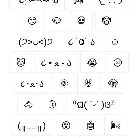
😏
🐶
💀
🤡
(੭˃ᴗ˂)੭
૮ ˙Ⱉ˙ ა
☺
🐱
૮ • ﻌ - ა
😭
🌝
૮･ﻌ･ა
🌞
🐰
🫣
🐴
🌛
⁽⁽ଘ( ˊᵕˋ )ଓ⁾⁾
(╥﹏╥)
😵‍
🤖
🌬