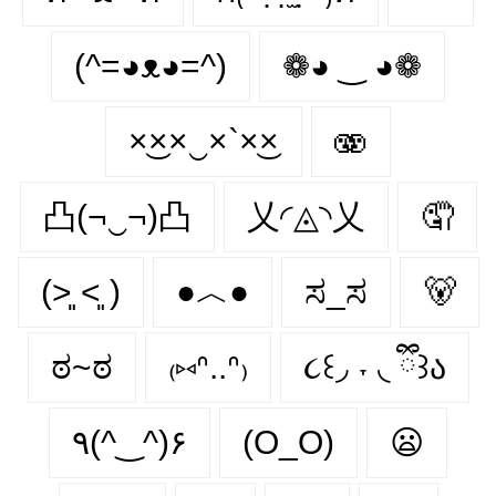
(^=◕ᴥ◕=^)
❁◕ ‿ ◕❁
×͜××‿×`×͜×
🫨
凸(¬‿¬)凸
乂◜◬◝乂
🤦
(˃͈ ˂͈ )
●︿●
ಸ_ಸ
🐻
ಠ~ಠ
₍⑅ᐢ..ᐢ₎
૮꒰◞ ˕ ◟ ྀི꒱ა
٩(^‿^)۶
(O_O)
😦