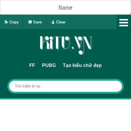
📝 Copy
💾 Save
🧹 Clear
FF
PUBG
Tạo kiểu chữ đẹp