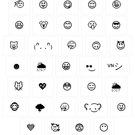
🫡
😝
😋
😌
🤪
😆
🐻‍
😊
🫢
😎
🐷
₍ᐢ. .ᐢ₎
🤭
🙃
😈
☻
🌦️
😀
•͜•
ᵛᶰシ
🐭
💖
😳
😑
🌦
🐵
🌩
🥱
ʕ˖͜͡ ˖ʔ
😜
💙
🥰
😨
😶‍