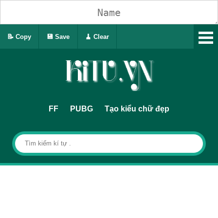
📝 Copy
💾 Save
🧹 Clear
FF
PUBG
Tạo kiểu chữ đẹp