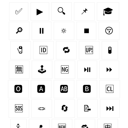
✅
▶
🔍
📌
🎓
🔎
⏸
🔅
⏹
😚
🧷
🆔
🔁
🆙
🧪
🈚
🕹️
🆖
⏯
⏩
🅾
🅰
🆎
🅱
🆑
🆘
🪢
🔄
📝
⏭
🍾
📍
🆕
🔂
🈸