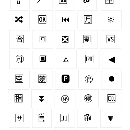
🔀
🆗
⏮
🈷
🔆
🈴
🔳
❎
🈹
🆚
🉑
🔲
🔼
🆓
◀
🈳
🈲
🅿
㊗
⏺
🈯
⏬
㊙
🉐
🆒
🈂
🗒️
🈁
🥼
🔽