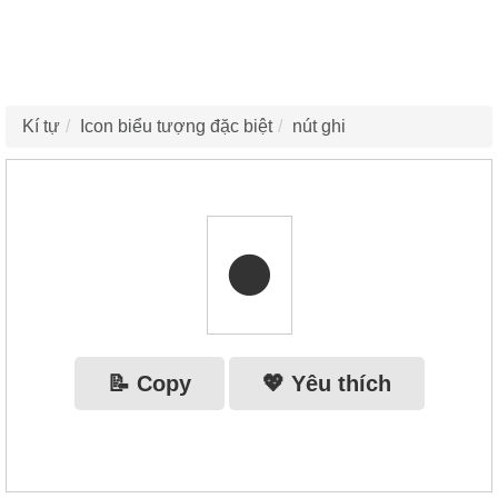
Kí tự
Icon biểu tượng đặc biệt
nút ghi
⏺
📝 Copy
💖 Yêu thích