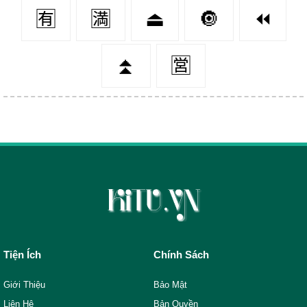
🈶
🈵
⏏
🔘
⏪
⏫
🈺
Tiện Ích
Chính Sách
Giới Thiệu
Bảo Mật
Liên Hệ
Bản Quyền