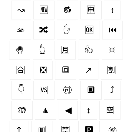
↝
🆕
🔂
🈸
↕
🫴
🔀
✋
🆗
⏮
🤚
👆
🈷
👍
🔆
🈴
❎
🔳
↗
🈹
👇
🆚
🉑
🔲
⤴
🤲
🔼
◀
↨
🈳
↥
🆓
🈲
🅿
㊗