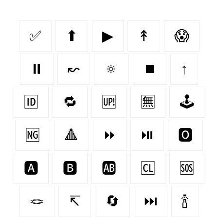
✅
⬆
▶
↟
😱
⏸
↜
🔅
⏹
↑
🆔
🔁
🆙
🈚
🕹️
🆖
🔺
⏩
⏯
🅾
🅰
🅱
🆎
🆑
🆘
🪢
↸
🔄
⏭
🍾