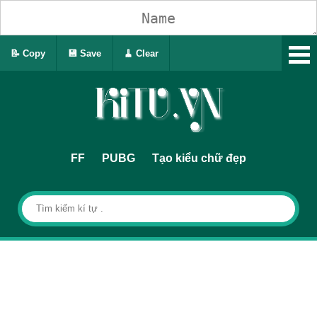
📝 Copy
💾 Save
🧹 Clear
FF
PUBG
Tạo kiểu chữ đẹp