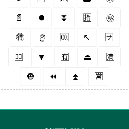
📄
⏺
⏬
🈯
㊙
🉐
☝
🆒
↖
🈂
🈁
🔽
🈶
⏏
🈵
🔘
⏪
⏫
🈺