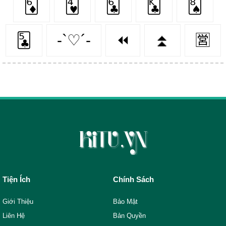
🃆
🂴
🃖
🃞
🂨
🃕
-`♡´-
⏪
⏫
🈺
Tiện Ích
Chính Sách
Giới Thiệu
Bảo Mật
Liên Hệ
Bản Quyền