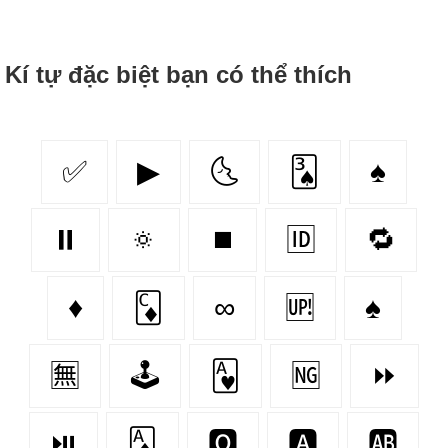
Kí tự đặc biệt bạn có thể thích
✅
▶
🌜
🂣
♠
⏸
🔅
⏹
🆔
🔁
♦️
🃌
∞
🆙
♠️
🈚
🕹️
🂱
🆖
⏩
⏯
🃁
🅾
🅰
🆎