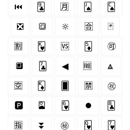
⏮
🃙
🈷
🂫
🂬
❎
🔳
🔆
🈴
🃏
🈹
🂾
🆚
🃅
🉑
🔲
🃗
◀
🆓
🔼
🈳
🃎
🂠
🈲
㊗
🅿
🎴
🂶
⏺
🃘
🈯
⏬
㊙
🂽
🂷