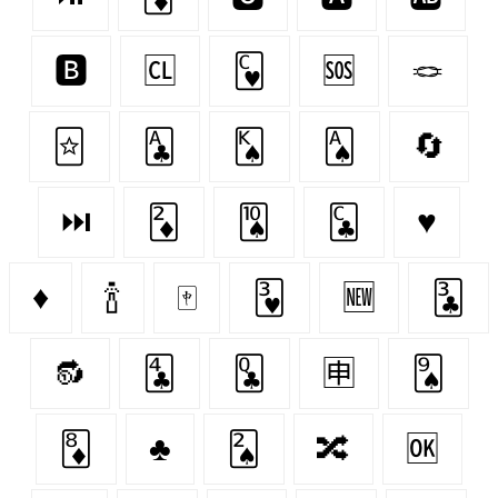
🅱
🆑
🂼
🆘
🪢
🃟
🃑
🂮
🂡
🔄
⏭
🃂
🂪
🃜
♥️
♦
🍾
🀄
🂳
🆕
🃓
🔂
🃔
🃝
🈸
🂩
🃈
♣️
🂢
🔀
🆗