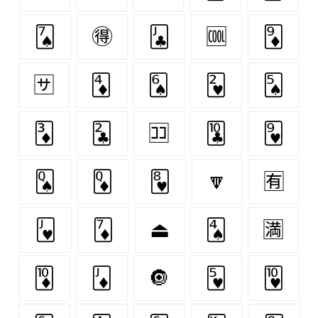
🂧
🉐
🃛
🆒
🃉
🈂
🃄
🂦
🂲
🂥
🃃
🃒
🈁
🃚
🂹
🂭
🃍
🂸
🔽
🈶
🂻
🃇
⏏
🂤
🈵
🃊
🃋
🔘
🂵
🂺