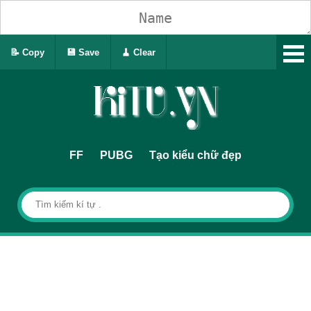
📝 Copy
💾 Save
🧹 Clear
FF
PUBG
Tạo kiểu chữ đẹp