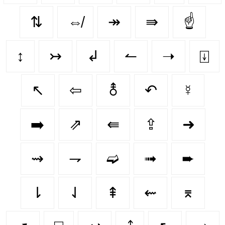
⇅
⇎
↠
⇛
☝
↕️
↣
↲
↼
➝
⍗
↖
⇦
⚨
↶
☿
➡️
⇗
⇚
⇪
➜
⇝
⇁
➫
➟
➨
⇂
⇃
⇞
⇜
⌆