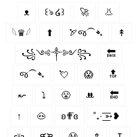
ᴥ
꒰ঌ ໒꒱
🚀
👃
𓆩♛𓆪
⬆
🏹જ⁀➴
↟
꧁༺༒༻꧂
🔙
જ⁀➴
💘
😱
🔝
↜
⤵
😤
ꔚ
🔚
↑
🐽
ʚ✟⃛ɞ
˚₊· ͟͟͞͞➳❥
εїз
ᙙᙖ
Ⓜ
⇕
↧