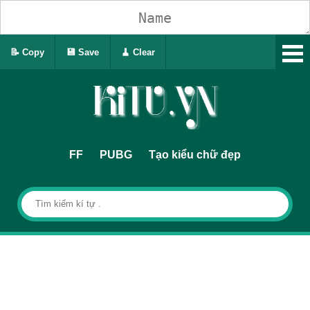
📝 Copy
💾 Save
🧹 Clear
FF
PUBG
Tạo kiểu chữ đẹp