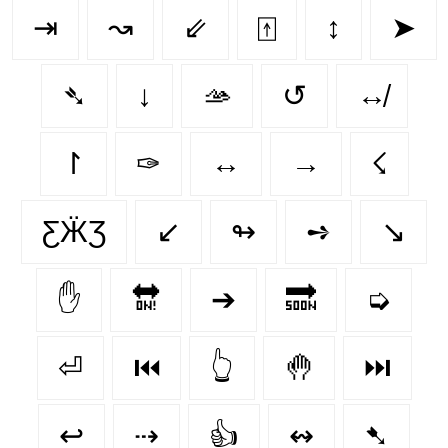
⇥
↝
⇙
⍐
↕
➤
➴
↓
🫴
↺
↮
↾
✑
↔️
→
☇
ƸӜƷ
↙
↬
➺
↘️
✋
🔛
➔
🔜
➭
⏎
⏮️
👆
🤚
⏭️
↩
⇢
👍
↭
➷