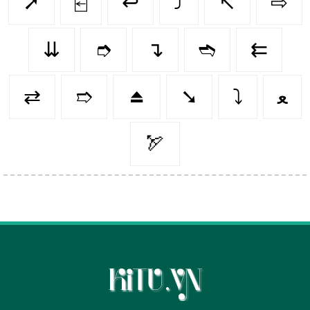
➚
⍇
↩️
⤴️
↖️
⇨
⇊
➮
↴
➬
⇇
⇄
➱
⏏️
➘
⤵️
ﻌ
🏹