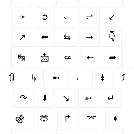
➛
➲
↽
⇌
↙️
↗
⬅
⇆
➙
👇
↹
📩
⇍
⇠
➦
🔃
↳
➼
←
⇟
⤴
↷
⬇️
↘
➳
↵
⚣
🤲
↱
⌤
➧