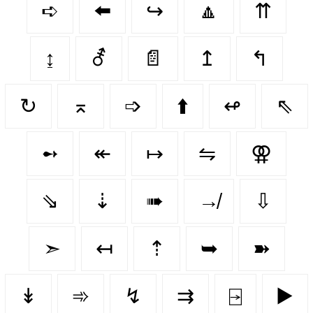
➪
⬅️
↪️
🔼
⇈
↨
⚦
📄
↥
↰
↻
⌅
➩
⬆️
↫
⇖
➻
↞
↦
⇋
⚢
⇘
⇣
➠
↛
⇩
➣
↤
⇡
➥
➽
↡
➾
↯
⇉
⍈
▶️