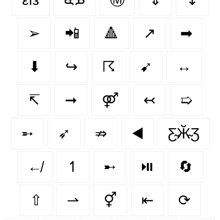
➢
📲
🔺
↗️
➡
⬇
↪
☈
➹
↔
↸
➞
⚤
↢
➯
➵
➶
⇏
◀️
Ƹ̴Ӂ̴Ʒ
↚
↿
➸
⏯️
🔄
⇧
⇀
⚥
⇤
⟳