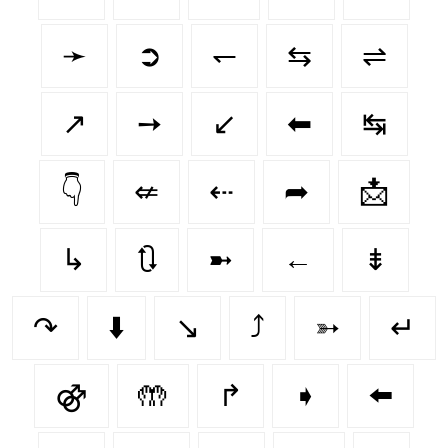
➛
➲
↽
⇆
⇌
↗
➙
↙️
⬅
↹
👇
⇍
⇠
➦
📩
↳
🔃
➼
←
⇟
↷
⬇️
↘
⤴
➳
↵
⚣
🤲
↱
➧
⬅️