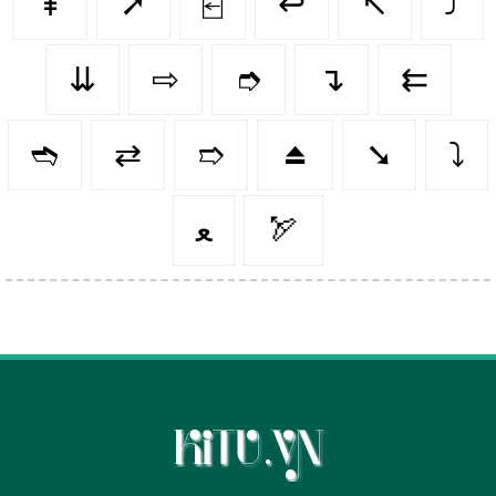
⇞
➚
⍇
↩️
↖️
⤴️
⇊
⇨
➮
↴
⇇
➬
⇄
➱
⏏️
➘
⤵️
ﻌ
🏹