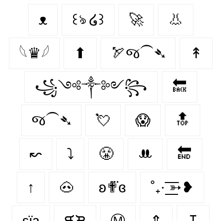
ᴥ
꒰ঌ ໒꒱
🚀
👃
𓆩♛𓆪
⬆
🏹જ⁀➴
↟
꧁༺༒༻꧂
🔙
જ⁀➴
💘
😱
🔝
↜
⤵
😤
ꔚ
🔚
↑
🐽
ʚ✟⃛ɞ
˚₊· ͟͟͞͞➳❥
εїз
ᙙᙖ
Ⓜ
⇕
↧