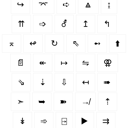
↪️
⌤
➪
🔼
↨
⇈
➩
⚦
↥
↰
⌅
↫
↻
⇖
➻
⬆️
📄
↞
↦
⇋
⚢
⇘
⇣
⇩
↤
➠
➣
➥
➽
↛
⇡
↡
➾
⍈
▶️
⇉