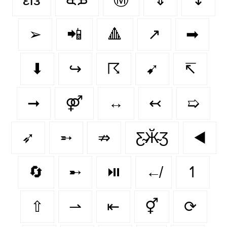
➢
📲
🔺
↗️
➡
⬇
↪
☈
➹
↸
➞
⚤
↔
↢
➯
➶
➵
⇏
Ƹ̴Ӂ̴Ʒ
◀️
🔄
➸
⏯️
↚
↿
⇧
⇀
⇤
⚥
⟳