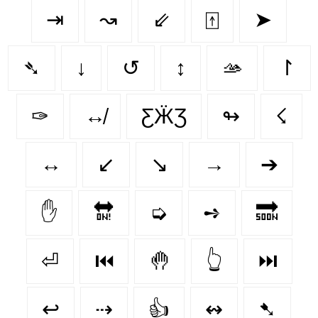
⇥
↝
⇙
⍐
➤
➴
↓
↺
↕
🫴
↾
✑
↮
ƸӜƷ
↬
☇
↔️
↙
↘️
→
➔
✋
🔛
➭
➺
🔜
⏎
⏮️
🤚
👆
⏭️
↩
⇢
👍
↭
➷