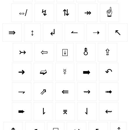
⇎
↯
⇅
↠
☝
⇛
↕️
↲
↼
➝
↖
↣
⇦
⍗
⚨
⇪
➜
➫
☿
➡️
↶
⇁
⇗
⇚
⇝
➟
➨
⇂
⌆
⇃
⇜