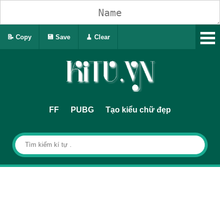
📝 Copy
💾 Save
🧹 Clear
FF
PUBG
Tạo kiểu chữ đẹp