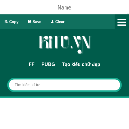
📝 Copy
💾 Save
🧹 Clear
FF
PUBG
Tạo kiểu chữ đẹp