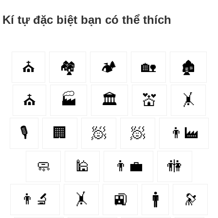
Kí tự đặc biệt bạn có thể thích
⛪️
🏘
🏕️
🏡
🏚
⛪
🏭
🏛
💒
🤸
🎙
🏢
🧖‍
🧖
👨‍🏭
🧼
🕌
👨‍💼
🚻
👨‍🔬
🤸‍
🚉
🚹
🔭