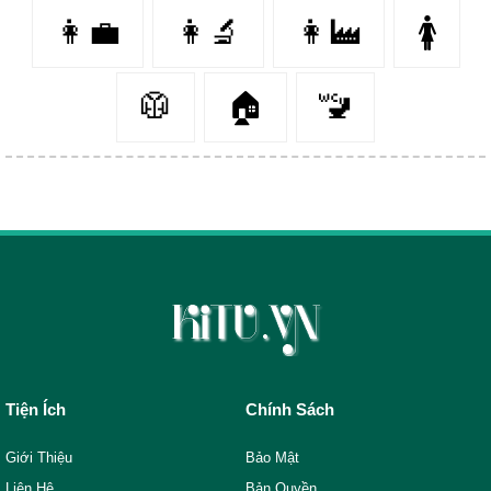
👩‍💼
👩‍🔬
👩‍🏭
🚺
🥼
🏠
🚾
Tiện Ích
Chính Sách
Giới Thiệu
Bảo Mật
Liên Hệ
Bản Quyền