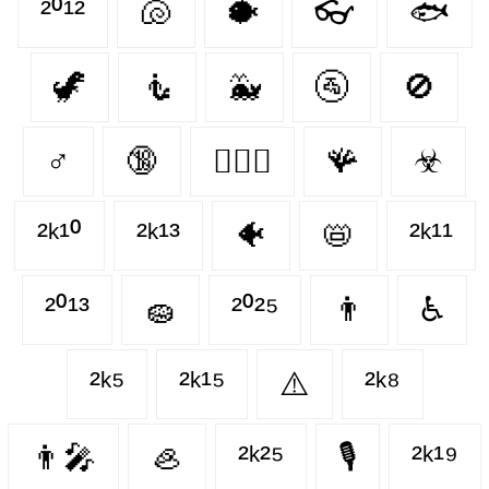
²⁰¹²
🐚
🐡
👓
🐟
🦖
🧜
🐳
🚰
🚫
♂
🔞
👩‍❤️‍👨
🪸
☣
²ᵏ¹⁰
²ᵏ¹³
🐠
📛
²ᵏ¹¹
²⁰¹³
🧽
²⁰²⁵
👨
♿
²ᵏ⁵
²ᵏ¹⁵
⚠️
²ᵏ⁸
👨‍🎤
🦪
²ᵏ²⁵
🎙
²ᵏ¹⁹