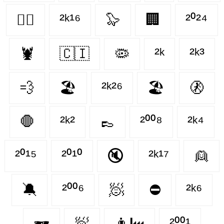
🏴‍☠️
²ᵏ¹⁶
🦭
🏢
²⁰²⁴
🦞
🇨🇮
🦠
²ᵏ
²ᵏ³
💨
🏖
²ᵏ²⁶
🏖️
🚷
🛑
²ᵏ²
👞
²⁰⁰⁸
²ᵏ⁴
²⁰¹⁵
²⁰¹⁰
🔇
²ᵏ¹⁷
👱
🔕
²⁰⁰⁶
🧖‍
⛔
²ᵏ⁶
🕶
🧖
👨‍🏭
²⁰⁰¹