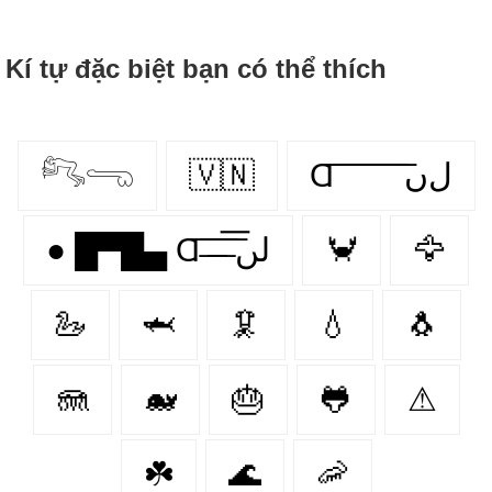
Kí tự đặc biệt bạn có thể thích
𓀐𓂸
🇻🇳
Ɑ͞ ͞ ͞ ͞ ͞ ͞ ͞ ͞ لﮞ
● █▀█▄ Ɑ͞ ̶͞ ̶͞ ̶͞ لں͞
🦀
🦅
🦢
🦈
🦑
💧
🐧
🪼
🐋
🎂
🐸
⚠
☘️
🌊
🦐