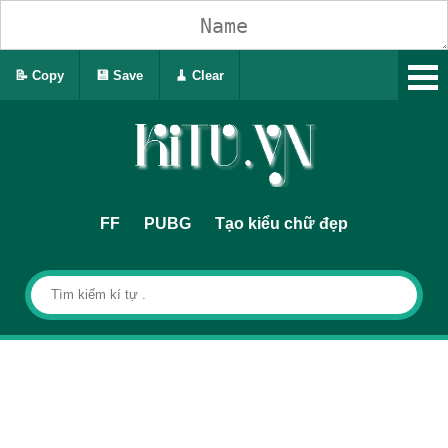
📝 Copy
💾 Save
🧹 Clear
FF
PUBG
Tạo kiểu chữ đẹp