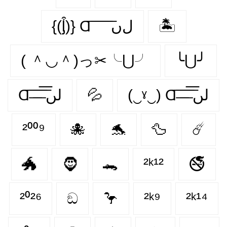
{(ᶅ͒)} Ɑ͞ ͞ ͞ ͞ ͞ ﻝﮞ
🏝️
( ＾◡＾)っ✂╰⋃╯
╰⋃╯
Ɑ͞ ̶͞ ̶͞ ̶͞ لں͞
💦
(‿ˠ‿) Ɑ͞ ̶͞ ̶͞ ̶͞ لں͞
²⁰⁰⁹
🐙
🐬
🦆
☄️
🐲
🧔
🐊
²ᵏ¹²
🚭
²⁰²⁶
ඞ
🦩
²ᵏ⁹
²ᵏ¹⁴