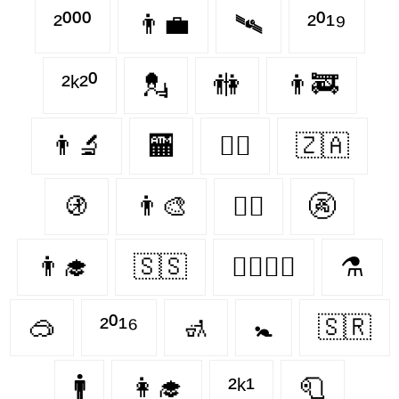
²⁰⁰⁰
👨‍💼
🛰
²⁰¹⁹
²ᵏ²⁰
💂
🚻
👨‍🚒
👨‍🔬
🏧
👨‍⚕️
🇿🇦
🚯
👨‍🎨
👨‍✈️
🚱
👨‍🎓
🇸🇸
👩‍❤️‍💋‍👨
⚗️
🥽
²⁰¹⁶
🚮
🚼
🇸🇷
🚹
👩‍🎓
²ᵏ¹
🧻