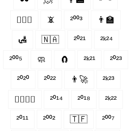
👨‍❤️‍👨
📵
²⁰⁰³
👨‍🏫
🛃
🇳🇦
²⁰²¹
²ᵏ²⁴
²⁰⁰⁵
🧼
🧲
²ᵏ²¹
²⁰²³
²⁰²⁰
²⁰²²
👨‍🚀
²ᵏ²³
👨‍❤️‍💋‍👨
²⁰¹⁴
²⁰¹⁸
²ᵏ²²
²⁰¹¹
²⁰⁰²
🇹🇫
²⁰⁰⁷