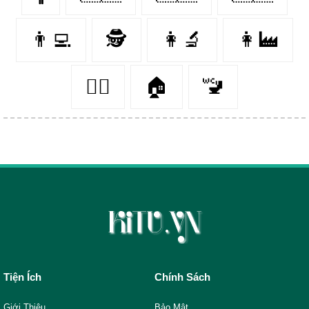
👨‍💻
🕵️
👩‍🔬
👩‍🏭
👨‍⚖️
🏠
🚾
Tiện Ích
Chính Sách
Giới Thiệu
Bảo Mật