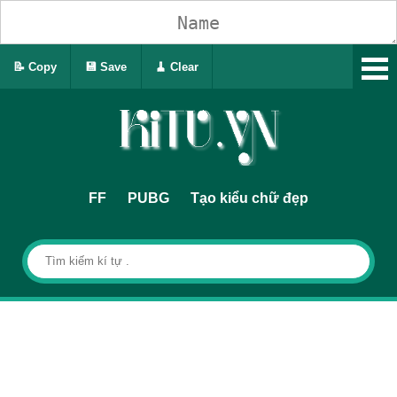
📝 Copy
💾 Save
🧹 Clear
FF
PUBG
Tạo kiểu chữ đẹp