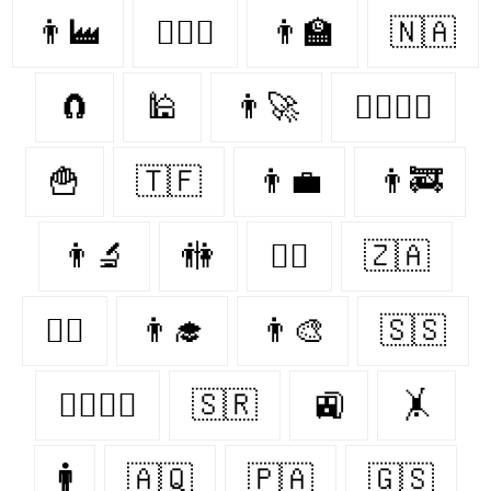
👨‍🏭
👨‍❤️‍👨
👨‍🏫
🇳🇦
🧲
🕌
👨‍🚀
👨‍❤️‍💋‍👨
🍟
🇹🇫
👨‍💼
👨‍🚒
👨‍🔬
🚻
👨‍⚕️
🇿🇦
👨‍✈️
👨‍🎓
👨‍🎨
🇸🇸
👩‍❤️‍💋‍👨
🇸🇷
🚉
🤸‍
🚹
🇦🇶
🇵🇦
🇬🇸