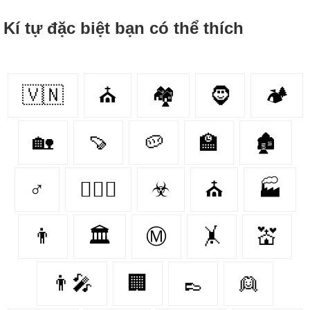
Kí tự đặc biệt bạn có thể thích
🇻🇳
⛪️
🏘
🧔
🏕️
🏡
🍠
🥔
🏫
🏚
♂
👩‍❤️‍👨
☣
⛪
🏭
👨
🏛
Ⓜ
🤸
💒
👨‍🎤
🏢
👞
👱