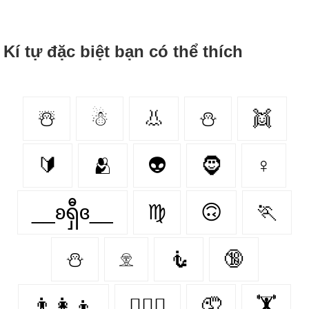
Kí tự đặc biệt bạn có thể thích
☃️
☃
👃
⛄️
👯‍
🔰
🫂
👽
🧔
♀
__ʚရှီɞ__
♍
🙃
🏃
⛄
𓁷
🧜
🔞
👨‍👩‍👦
👩‍❤️‍👨
🤦‍
🏋️‍