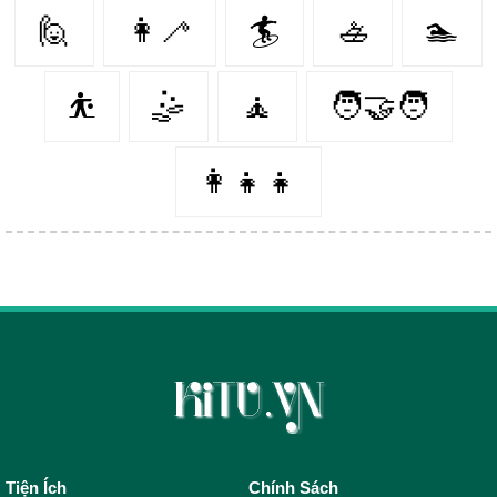
🙋‍
👩‍🦯️
🏄‍
🚣‍
🏊‍
⛹️‍
🤹‍
🧘‍
🧑‍🤝‍🧑
👩‍👧‍👧
Tiện Ích
Chính Sách