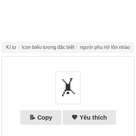
Kí tự
Icon biểu tượng đặc biệt
người phụ nữ lộn nhào
🤸‍
📝 Copy
💖 Yêu thích