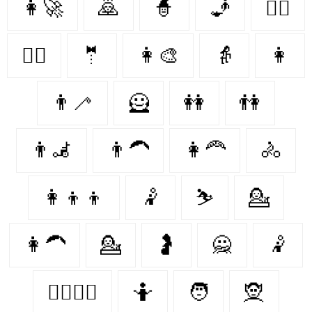
👩‍🚀
🙇
🧙‍
🧞‍
👩‍⚖️
👩‍✈️
🤵‍
👩‍🎨
👵
👩‍
👨‍🦯‍
🦸‍
👭
👫
👨‍🦼
👨‍🦱
👩‍🦰
🚴‍
👩‍👦‍👦
🤾
⛷️
💁
👩‍🦱
💁‍
🤰
🙅
🤾‍
👩‍❤️‍💋‍👨
🤷‍
🧑‍
🧝‍