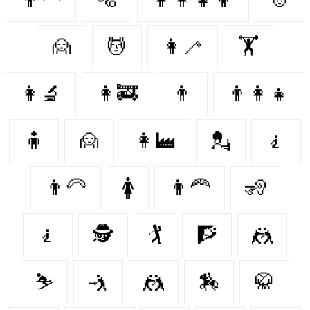
🙍‍
💆‍
👩‍🦯
🏋️
👩‍🔬
👩‍🚒
👨‍
👨‍👩‍👧
🧍‍
🙍
👩‍🏭
💂‍
🧎‍
👨‍🦳
🚺
👨‍🦰
🧏‍
🧎‍️
🕵️‍️
🏌️
🧗‍
🤼‍
⛷
🤺
🤼
🏇
🥋