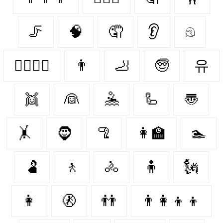
🦵
🧠
🤦
👂
𓁶
👩‍❤️‍💋‍👩
👨
🦶
🧓
유
👯
👰
🤽
🦾
〠
🤸
🧔‍
🦿
👩‍🏫
🏊
🫃
🚶
🚴
🧍
🗽
👩
🚷
👬
👨‍👩‍👦‍👦