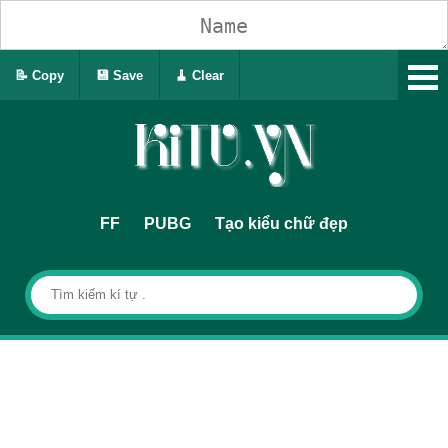
📝 Copy
💾 Save
🧹 Clear
FF
PUBG
Tạo kiểu chữ đẹp