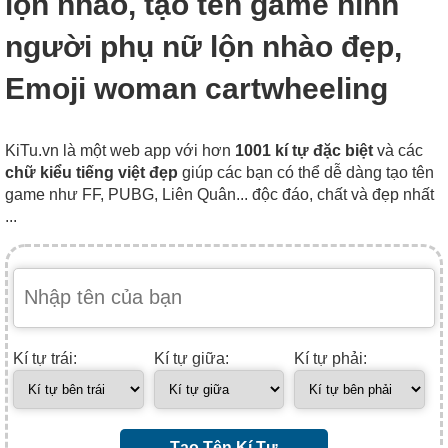
lộn nhào, tạo tên game hình
người phụ nữ lộn nhào đẹp,
Emoji woman cartwheeling
KiTu.vn là một web app với hơn
1001 kí tự đặc biệt
và các
chữ kiểu tiếng việt đẹp
giúp các bạn có thể dễ dàng tạo tên
game như FF, PUBG, Liên Quân... độc đáo, chất và đẹp nhất
...
Kí tự trái:
Kí tự giữa:
Kí tự phải:
Tạo Tên Kí Tự