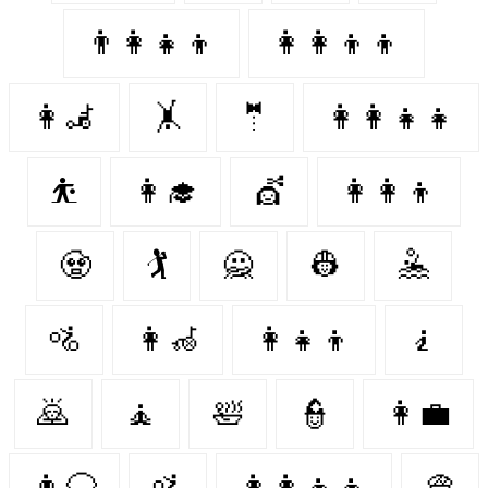
👨‍👩‍👧‍👦
👩‍👩‍👦‍👦
👩‍🦼
🤸‍
🤵
👩‍👩‍👧‍👧
⛹️
👩‍🎓
💇
👩‍👩‍👦
🧟‍
🏌️‍
🙅‍
👷‍
🤽‍
🚵
👩‍🦽
👩‍👧‍👦
🧎
🙇‍
🧘
🛀
👮‍
👩‍💼
👨‍🦲
🚵‍
👩‍👩‍👧‍👦
👳‍