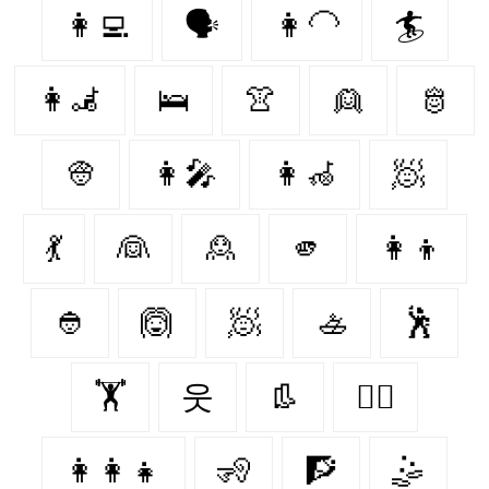
👩‍💻
🗣️
👩‍🦲
🏄
👩‍🦼‍
🛌
👚
👱
🫅
👳
👩‍🎤
👩‍🦽‍
🧖‍
💃
👰‍
🙎‍
🫵
👩‍👦
👲
🙆
🧖
🚣
🕺
🏋
웃
👢
👩‍⚕️
👩‍👩‍👧
🧏
🧗
🤹