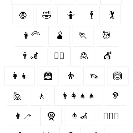
🧛‍
🤣
🤷
🕴
🏌
👩‍🦳
🫄
🏃‍
💆
👨‍🦼‍️
🐕‍🦺
🙎
💇‍
👩‍👧
🦹‍
⛹
👡
🙆‍
🙋
🚶‍
👨‍👩‍👧‍👧
🦻
👨‍🦯
🧕
👨‍🦽
👩‍❤️‍👩