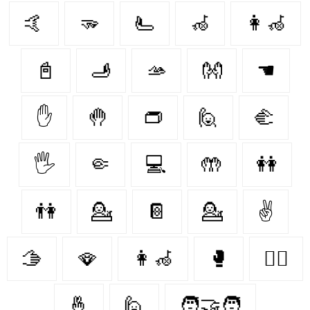
🤙
🫳
🫷
🦽
👩‍🦽‍
📓
🫸
🫴
👐
☚
✋
🤚
👝
🙋
🫲
🖐
🤏
💻
🤲
👭
👫
💁
📔
💁‍
✌️
🫱
🪭
👩‍🦽
🥊
🤼‍♂️
🤞
🙋‍
🧑‍🤝‍🧑