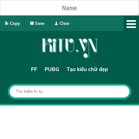
📝 Copy
💾 Save
🧹 Clear
FF
PUBG
Tạo kiểu chữ đẹp