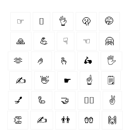
☞
🫆
👌
🫢
🤭
🙏
💪
☟
☜
🤗
🫶
🤌
🫰
🛵
🖐️
✍
👋
☛
☝️
🗒
💅
🦾
🤝
✊🏿
✌
👏
✍️
👬
🧤
🙌