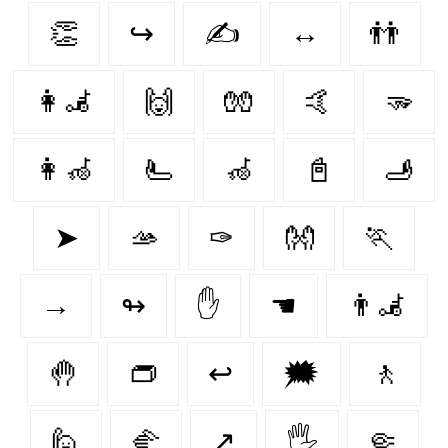
👏
↪
✍️
↔
👬
👩‍🦼‍
🙌
🧤
🤙
🫳
👩‍🦽‍
🫷
🦽
📓
🫸
➤
🫴
✑
👐
🏃‍
→
↬
✋
☚
👨‍🦼‍️
🤚
👝
↩
🗯
🚶‍
🙋
🫲
↗
🖐
🤏