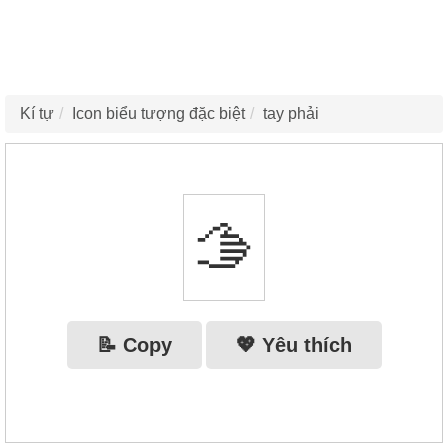
Kí tự
Icon biểu tượng đặc biệt
tay phải
🫱
📝 Copy
💖 Yêu thích