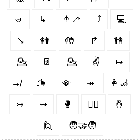
🤜
↳
👨‍🦯‍
⤴
💻
↘
👭
🤲
↱
👫
💁
📔
💁‍
✌️
↦
↛
🫱
🪭
↠
👩‍🦽
↣
⇝
🥊
🤼‍♂️
🤞
🙋‍
🧑‍🤝‍🧑