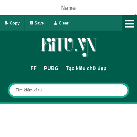
📝 Copy
💾 Save
🧹 Clear
FF
PUBG
Tạo kiểu chữ đẹp