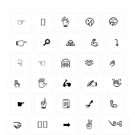
☞
🫆
👌
🫢
🤭
👉
🔎
🙏
💪
⤵
☟
☜
🤗
🫶
🤌
🫰
🖐️
🛵
✍
👋
☛
☝️
🗒
💅
🦾
🤝
✊🏿
➡
✌
༺