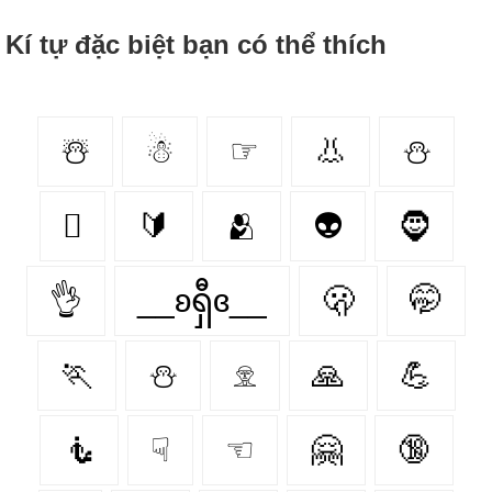
Kí tự đặc biệt bạn có thể thích
☃️
☃
☞
👃
⛄️
🫆
🔰
🫂
👽
🧔
👌
__ʚရှီɞ__
🫢
🤭
🏃
⛄
𓁷
🙏
💪
🧜
☟
☜
🤗
🔞