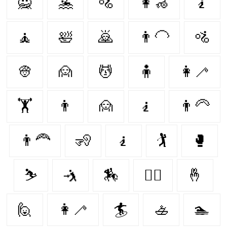
🙅‍
🤽‍
🚵
👩‍🦽
🧎
🧘
🛀
🙇‍
👨‍🦲
🚵‍
👳‍
🙍‍
💆‍
🧍‍
👩‍🦯
🏋️
👨‍
🙍
🧎‍
👨‍🦳
👨‍🦰
🧏‍
🧎‍️
🏌️
🥊
⛷
🤺
🏇
🤼‍♂️
🤞
🙋‍
👩‍🦯️
🏄‍
🚣‍
🏊‍