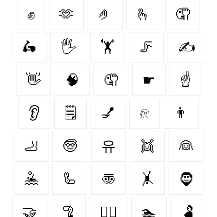
✊
🫶
🤌
🫰
🤦‍
🛵
🖐️
🏋️‍
🦵
✍
👋
🧠
🤦
☛
☝️
👂
🗒
💅
𓁶
👨
🦶
🧓
유
👯
👰
🤽
🦾
〠
🤸
🧔‍
🤝
🦿
✊🏿
🏊
🫃