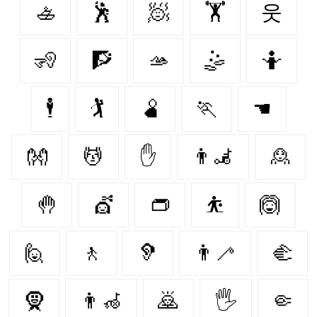
🚣
🕺
🧖
🏋
웃
🧏
🧗
🫴
🤹
🤷
🕴
🏌
🫄
🏃‍
☚
👐
💆
✋
👨‍🦼‍️
🙎
🤚
💇‍
👝
⛹
🙆‍
🙋
🚶‍
🦻
👨‍🦯
🫲
🧕
👨‍🦽
🙇
🖐
🤏