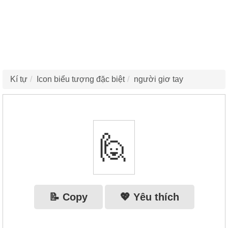
Kí tự
Icon biểu tượng đặc biệt
người giơ tay
🙋
📝 Copy
💖 Yêu thích