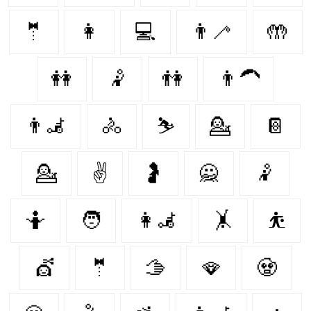
🤵‍
👩‍
💻
👨‍🦯‍
🤲
👭
🤾
👫
👨‍🦱
👨‍🦼
🚴‍
⛷️
💁
📔
💁‍
✌️
🤰
🙅
🤾‍
🤷‍
🧑‍
👩‍🦼
🤸‍
⛹️
💇
🤵
🫱
🪭
🧟‍