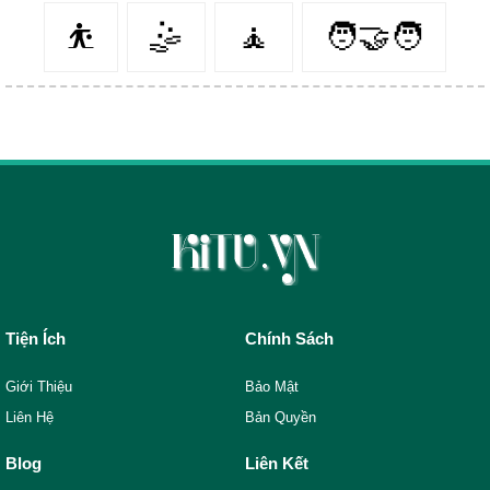
⛹️‍
🤹‍
🧘‍
🧑‍🤝‍🧑
Tiện Ích
Chính Sách
Giới Thiệu
Bảo Mật
Liên Hệ
Bản Quyền
Blog
Liên Kết