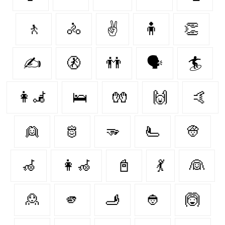
🚶
🚴
✌
🧍
👏
✍️
🚷
👬
🗣️
🏄
👩‍🦼‍
🛌
🧤
🙌
🤙
👱
🫅
🫳
🫷
👳
🦽
👩‍🦽‍
📓
💃
👰‍
🙎‍
🫵
🫸
👲
🙆