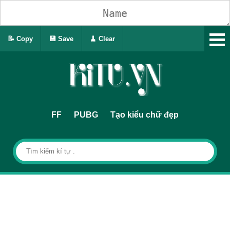
📝 Copy
💾 Save
🧹 Clear
FF
PUBG
Tạo kiểu chữ đẹp