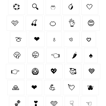
💞
🔍
ෆ
🥭
🤍
🩷
🍒
🍊
👌
😍
🍈
❤
♁
ও
𖹭
🫢
🤭
👈
🌶️
♠
👉
🥝
💖
🥰
💙
🙏
❤︎‬
💪
💘
🫐
🏀
❣
🩵
☟
☜