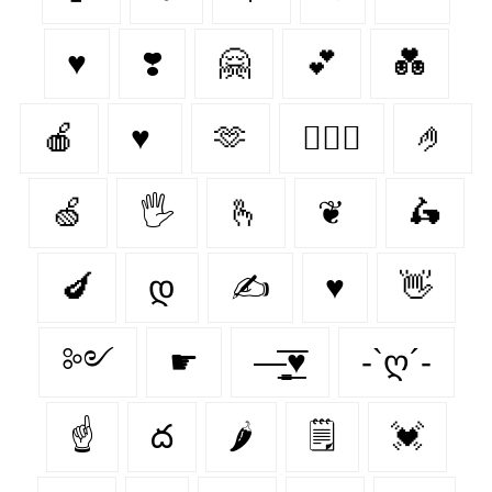
♥
❣️
🤗
💕
💑
🍎
♥
🫶
👩‍❤️‍👨
🤌
🍏
🖐️
🫰
❦
🛵
🍆
დ
✍
♥︎
👋
༻
☛
—̳͟͞͞♥
-`ღ´-
☝️
ద
🌶
🗒
💓