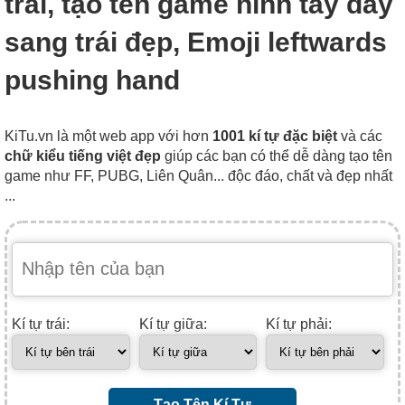
trái, tạo tên game hình tay đẩy
sang trái đẹp, Emoji leftwards
pushing hand
KiTu.vn là một web app với hơn
1001 kí tự đặc biệt
và các
chữ kiểu tiếng việt đẹp
giúp các bạn có thể dễ dàng tạo tên
game như FF, PUBG, Liên Quân... độc đáo, chất và đẹp nhất
...
Kí tự trái:
Kí tự giữa:
Kí tự phải:
Tạo Tên Kí Tự