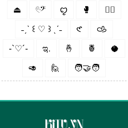
⏏
𓏲ּ𝄢
ꨄ︎
🥊
🤼‍♂️
˗ˏˋ ꒰ ♡ ꒱ ˎˊ˗
𑣲
𐚁
-`♡´-
ಇ.
🤞
🍍
🥥
🥑
🙋‍
🧑‍🤝‍🧑