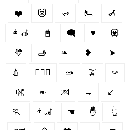
❤️
😻
🫳
🫷
🦽
👩‍🦽‍
📓
🗨
♥️
💟
💛
🫸
❧
❥
➤
🍐
👨‍❤️‍👨
🫴
🫒
✑
👐
❧
💌
→
↙
🏃‍
👨‍🦼‍️
☚
✋
👆