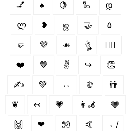
💅
♠️
🍋‍
🦾
დ
ლ
❥
ஜ
🤝
۵
🤛
💜
☙
ঔৣ
✊🏿
❤️‍
🤎
✌
↪
👏
✍️
💚
↔
🫑
👬
❦
↢
💗
👩‍🦼‍
🩶
🙌
❤
🧤
🤙
↚