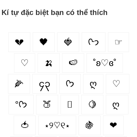
Kí tự đặc biệt bạn có thể thích
💔
🖤
🍓
ᢉ𐭩
☞
♡
🍌
🍉
˚ʚ♡ɞ˚
🌽
၄၃
ᡣ𐭩
ღ
♡
°ᡣ𐭩
🍑
🫆
🍋
ღ
🍅
⋆୨♡୧⋆
🍇
❤︎