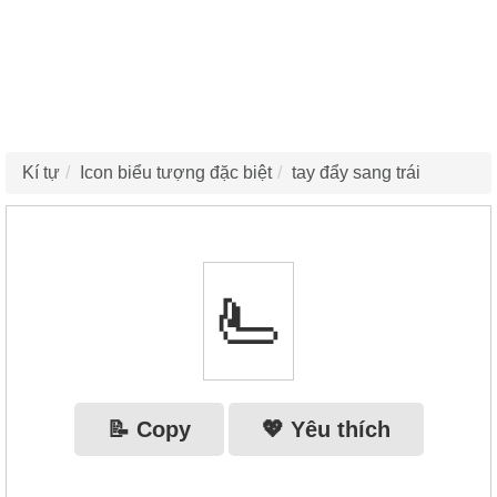
Kí tự
Icon biểu tượng đặc biệt
tay đẩy sang trái
🫷
📝 Copy
💖 Yêu thích