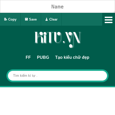
📝 Copy
💾 Save
🧹 Clear
FF
PUBG
Tạo kiểu chữ đẹp