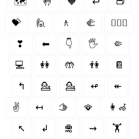
🗺️
🤚
🧡
↩
👝
💝
🙋
🚶‍
🫲
👩‍❤️‍👩
❣
⬅
👇
🖐
🤏
💻
👭
🤲
👫
📔
↰
💁
💁‍
↫
↞
✌️
↤
🫱
🪭
👩‍🦽
↖
↲
🛅
⇝
🏋️