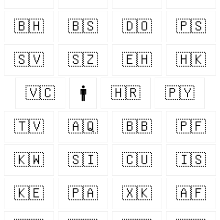
🇧🇭
🇧🇸
🇩🇴
🇵🇸
🇸🇻
🇸🇿
🇪🇭
🇭🇰
🇻🇨
🚹
🇭🇷
🇵🇾
🇹🇻
🇦🇶
🇧🇧
🇵🇫
🇰🇼
🇸🇮
🇨🇺
🇮🇸
🇰🇪
🇵🇦
🇽🇰
🇦🇫