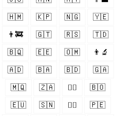
🇭🇲
🇰🇵
🇳🇬
🇾🇪
👨‍🚒
🇬🇹
🇷🇸
🇹🇩
🇧🇶
🇪🇪
🇴🇲
👨‍🔬
🇦🇩
🇧🇦
🇧🇩
🇬🇦
🇲🇶
🇿🇦
👨‍⚕️
🇧🇴
🇪🇺
🇸🇳
👨‍✈️
🇵🇪