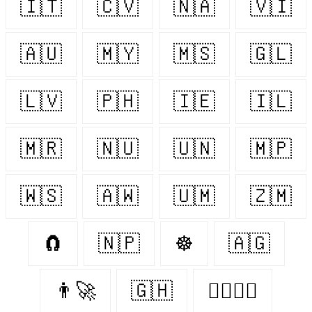
🇮🇹
🇨🇻
🇳🇦
🇻🇮
🇦🇺
🇲🇾
🇲🇸
🇬🇱
🇱🇻
🇵🇭
🇮🇪
🇮🇱
🇲🇷
🇳🇺
🇺🇳
🇲🇵
🇼🇸
🇦🇼
🇺🇲
🇿🇲
🧲
🇳🇵
☸
🇦🇬
👨‍🚀
🇬🇭
👨‍❤️‍💋‍👨