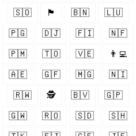
🇸🇴
🏴󠁧󠁢󠁷󠁬󠁳󠁿
🇧🇳
🇱🇺
🇵🇬
🇩🇯
🇫🇮
🇳🇫
🇵🇲
🇹🇴
🇻🇪
👨‍💻
🇦🇪
🇬🇫
🇲🇬
🇳🇮
🇷🇼
🕵️
🇧🇻
🇬🇵
🇬🇼
🇷🇴
🇸🇩
🇸🇭