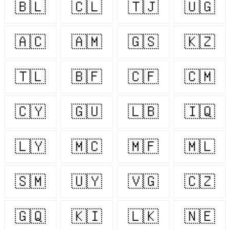
🇧🇱
🇨🇱
🇹🇯
🇺🇬
🇦🇨
🇦🇲
🇬🇸
🇰🇿
🇹🇱
🇧🇫
🇨🇫
🇨🇲
🇨🇾
🇬🇺
🇱🇧
🇮🇶
🇱🇾
🇲🇨
🇲🇫
🇲🇱
🇸🇲
🇺🇾
🇻🇬
🇨🇿
🇬🇶
🇰🇮
🇱🇰
🇳🇪