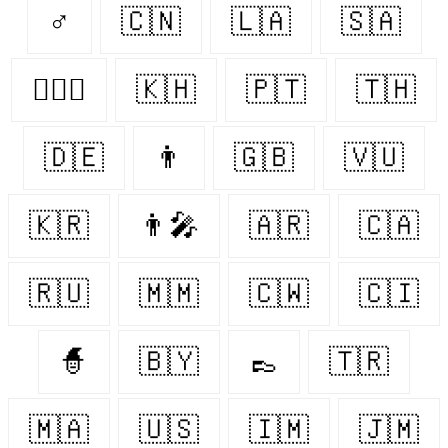
♂
🇨🇳
🇱🇦
🇸🇦
👩‍❤️‍👨
🇰🇭
🇵🇹
🇹🇭
🇩🇪
👨
🇬🇧
🇻🇺
🇰🇷
👨‍🎤
🇦🇷
🇨🇦
🇷🇺
🇲🇲
🇨🇼
🇨🇮
🧙
🇧🇾
👞
🇹🇷
🇲🇦
🇺🇸
🇮🇲
🇯🇲