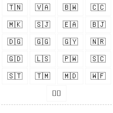
🇹🇳
🇻🇦
🇧🇼
🇨🇨
🇲🇰
🇸🇯
🇪🇦
🇧🇯
🇩🇬
🇬🇬
🇬🇾
🇳🇷
🇬🇩
🇱🇸
🇵🇼
🇸🇨
🇸🇹
🇹🇲
🇲🇩
🇼🇫
👨‍⚖️