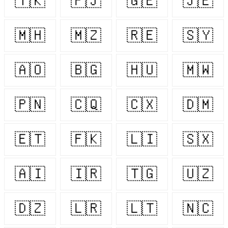
🇹🇰
🇫🇯
🇬🇪
🇯🇪
🇲🇭
🇲🇿
🇷🇪
🇸🇾
🇦🇴
🇧🇬
🇭🇺
🇲🇼
🇵🇳
🇨🇶
🇨🇽
🇩🇲
🇪🇹
🇫🇰
🇱🇮
🇸🇽
🇦🇮
🇮🇷
🇹🇬
🇺🇿
🇩🇿
🇱🇷
🇱🇹
🇳🇨