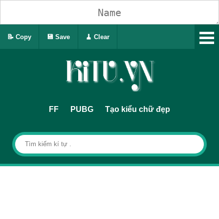
📝 Copy
💾 Save
🧹 Clear
FF
PUBG
Tạo kiểu chữ đẹp