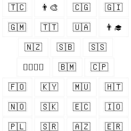
🇹🇨
👨‍🎨
🇨🇬
🇬🇮
🇬🇲
🇹🇹
🇺🇦
👨‍🎓
🇳🇿
🇸🇧
🇸🇸
👩‍❤️‍💋‍👨
🇧🇲
🇨🇵
🇫🇴
🇰🇾
🇲🇺
🇭🇹
🇳🇴
🇸🇰
🇪🇨
🇮🇴
🇵🇱
🇸🇷
🇦🇿
🇪🇷