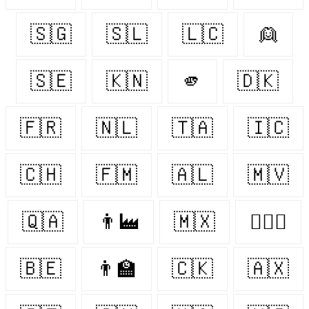
🇸🇬
🇸🇱
🇱🇨
👱
🇸🇪
🇰🇳
🫵
🇩🇰
🇫🇷
🇳🇱
🇹🇦
🇮🇨
🇨🇭
🇫🇲
🇦🇱
🇲🇻
🇶🇦
👨‍🏭
🇲🇽
👨‍❤️‍👨
🇧🇪
👨‍🏫
🇨🇰
🇦🇽