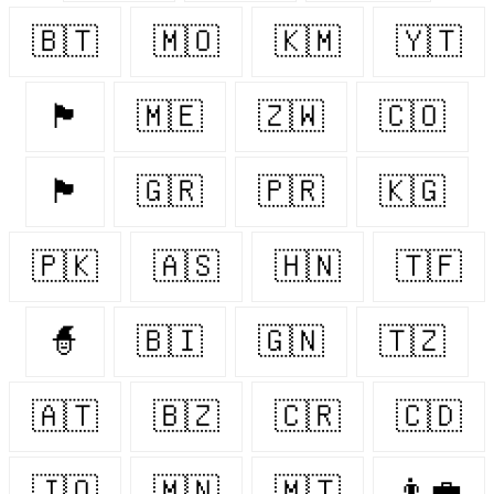
🇧🇹
🇲🇴
🇰🇲
🇾🇹
🏴󠁧󠁢󠁥󠁮󠁧󠁿
🇲🇪
🇿🇼
🇨🇴
🏴󠁧󠁢󠁳󠁣󠁴󠁿
🇬🇷
🇵🇷
🇰🇬
🇵🇰
🇦🇸
🇭🇳
🇹🇫
🧙‍
🇧🇮
🇬🇳
🇹🇿
🇦🇹
🇧🇿
🇨🇷
🇨🇩
🇯🇴
🇲🇳
🇲🇹
👨‍💼