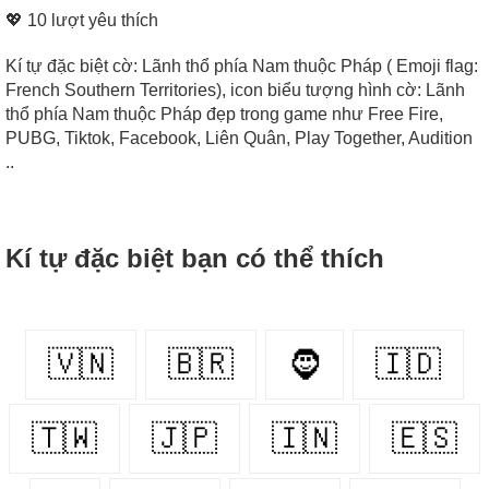
💖
10
lượt yêu thích
Kí tự đặc biệt cờ: Lãnh thổ phía Nam thuộc Pháp ( Emoji flag:
French Southern Territories), icon biểu tượng hình cờ: Lãnh
thổ phía Nam thuộc Pháp đẹp trong game như Free Fire,
PUBG, Tiktok, Facebook, Liên Quân, Play Together, Audition
..
Kí tự đặc biệt bạn có thể thích
🇻🇳
🇧🇷
🧔
🇮🇩
🇹🇼
🇯🇵
🇮🇳
🇪🇸