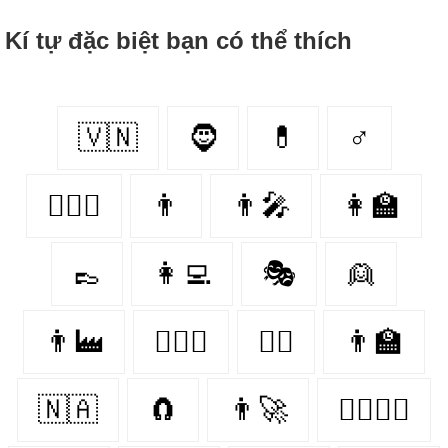
Kí tự đặc biệt bạn có thể thích
🇻🇳
🧔
💊
♂
👩‍❤️‍👨
👨
👨‍🎤
👩‍🏫
👞
👩‍💻
🎭
👱
👨‍🏭
👨‍❤️‍👨
👩‍⚕️
👨‍🏫
🇳🇦
🧲
👨‍🚀
👨‍❤️‍💋‍👨