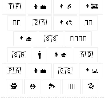
🇹🇫
👨‍💼
👨‍🔬
👨‍🚒
👨‍⚕️
🇿🇦
👨‍🎨
👨‍✈️
👨‍🎓
🇸🇸
👩‍❤️‍💋‍👨
🇸🇷
🚹
👩‍🎓
🇦🇶
🇵🇦
👩‍💼
🇬🇸
👨‍💻
🕵️
⛑
🏞
👨‍⚖️
🥋