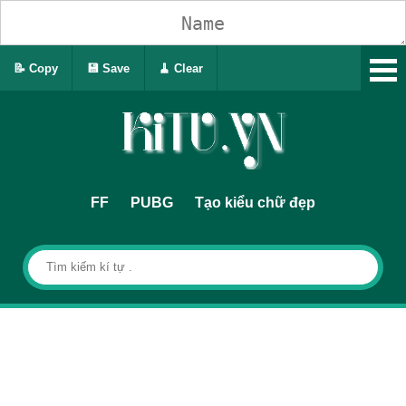
📝 Copy
💾 Save
🧹 Clear
FF
PUBG
Tạo kiểu chữ đẹp