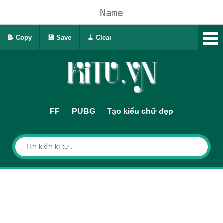
📝 Copy
💾 Save
🧹 Clear
FF
PUBG
Tạo kiểu chữ đẹp