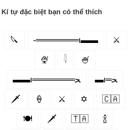
Kí tự đặc biệt bạn có thể thích
🔪
-═══════ι▬▬
⚔
🍨
𓇋
🍧
▬ι═ﺤ
▬▬ι═══════ﺤ
🗡
🍦
⚔️
✡
🇨🇦
🍽️
🗡️
🇹🇦
🍾