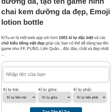
dưỡng da, tạo tên game hình
chai kem dưỡng da đẹp, Emoji
lotion bottle
KiTu.vn là một web app với hơn
1001 kí tự đặc biệt
và các
chữ kiểu tiếng việt đẹp
giúp các bạn có thể dễ dàng tạo tên
game như FF, PUBG, Liên Quân... độc đáo, chất và đẹp nhất
...
Kí tự trái:
Kí tự giữa:
Kí tự phải:
Tạo Tên Kí Tự