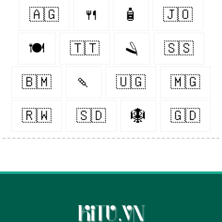
🇦🇬
🍴
🧴
🇯🇴
🍽
🇹🇹
🪒
🇸🇸
🇧🇲
🍡
🇺🇬
🇲🇬
🇷🇼
🇸🇩
🪯
🇬🇩