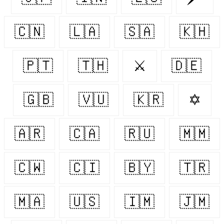
🇨🇳
🇱🇦
🇸🇦
🇰🇭
🇵🇹
🇹🇭
⚔️
🇩🇪
🇬🇧
🇻🇺
🇰🇷
✡
🇦🇷
🇨🇦
🇷🇺
🇲🇲
🇨🇼
🇨🇮
🇧🇾
🇹🇷
🇲🇦
🇺🇸
🇮🇲
🇯🇲