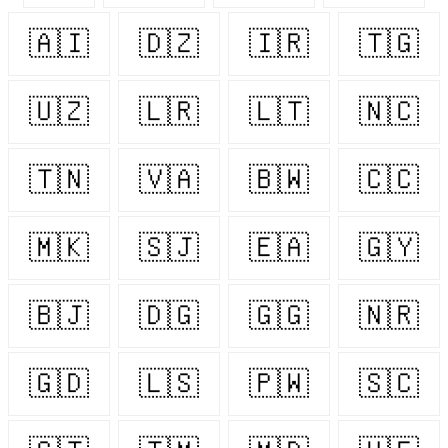
🇦🇮
🇩🇿
🇮🇷
🇹🇬
🇺🇿
🇱🇷
🇱🇹
🇳🇨
🇹🇳
🇻🇦
🇧🇼
🇨🇨
🇲🇰
🇸🇯
🇪🇦
🇬🇾
🇧🇯
🇩🇬
🇬🇬
🇳🇷
🇬🇩
🇱🇸
🇵🇼
🇸🇨