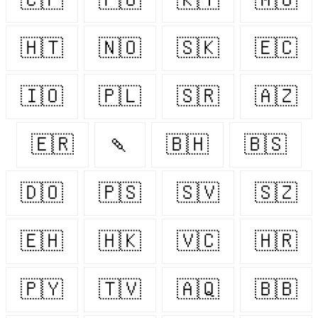
🇭🇹
🇳🇴
🇸🇰
🇪🇨
🇮🇴
🇵🇱
🇸🇷
🇦🇿
🇪🇷
🍡
🇧🇭
🇧🇸
🇩🇴
🇵🇸
🇸🇻
🇸🇿
🇪🇭
🇭🇰
🇻🇨
🇭🇷
🇵🇾
🇹🇻
🇦🇶
🇧🇧