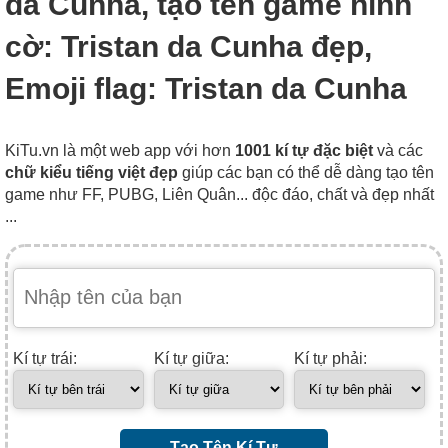
da Cunha, tạo tên game hình
cờ: Tristan da Cunha đẹp,
Emoji flag: Tristan da Cunha
KiTu.vn là một web app với hơn
1001 kí tự đặc biệt
và các
chữ kiểu tiếng việt đẹp
giúp các bạn có thể dễ dàng tạo tên
game như FF, PUBG, Liên Quân... độc đáo, chất và đẹp nhất
...
Kí tự trái:
Kí tự giữa:
Kí tự phải:
Tạo Tên Kí Tự