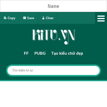
📝 Copy
💾 Save
🧹 Clear
FF
PUBG
Tạo kiểu chữ đẹp