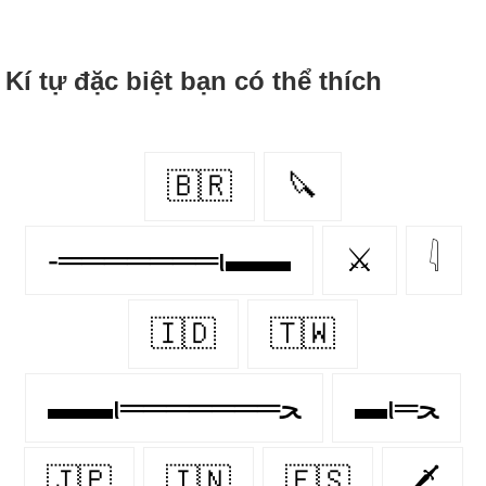
Kí tự đặc biệt bạn có thể thích
🇧🇷
🔪
-═══════ι▬▬
⚔
𓇋
🇮🇩
🇹🇼
▬ι═ﺤ
▬▬ι═══════ﺤ
🇯🇵
🇮🇳
🇪🇸
🗡