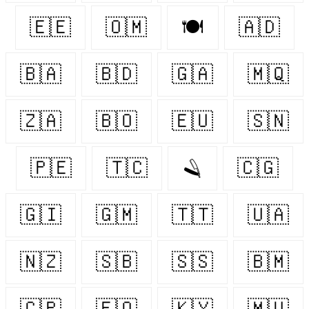
🇪🇪
🇴🇲
🍽
🇦🇩
🇧🇦
🇧🇩
🇬🇦
🇲🇶
🇿🇦
🇧🇴
🇪🇺
🇸🇳
🇵🇪
🇹🇨
🪒
🇨🇬
🇬🇮
🇬🇲
🇹🇹
🇺🇦
🇳🇿
🇸🇧
🇸🇸
🇧🇲
🇨🇵
🇫🇴
🇰🇾
🇲🇺