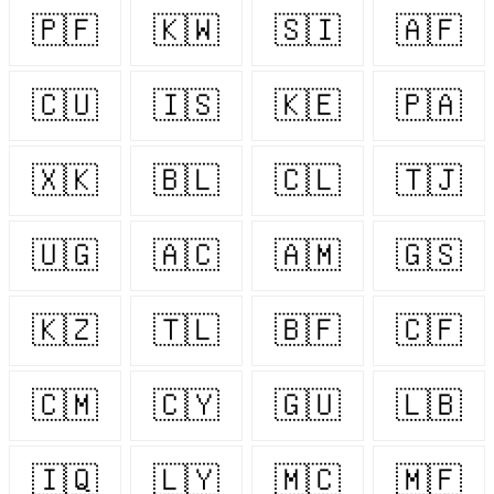
🇵🇫
🇰🇼
🇸🇮
🇦🇫
🇨🇺
🇮🇸
🇰🇪
🇵🇦
🇽🇰
🇧🇱
🇨🇱
🇹🇯
🇺🇬
🇦🇨
🇦🇲
🇬🇸
🇰🇿
🇹🇱
🇧🇫
🇨🇫
🇨🇲
🇨🇾
🇬🇺
🇱🇧
🇮🇶
🇱🇾
🇲🇨
🇲🇫