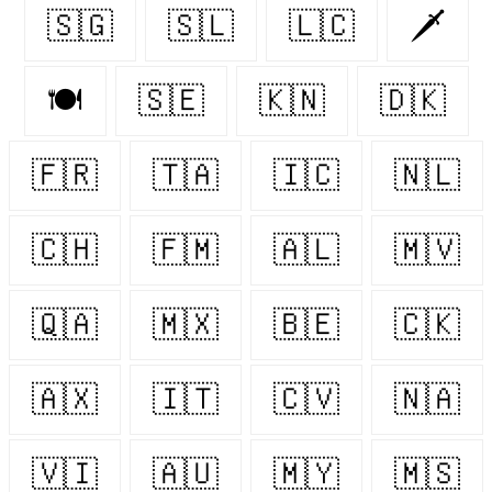
🇸🇬
🇸🇱
🇱🇨
🗡️
🍽️
🇸🇪
🇰🇳
🇩🇰
🇫🇷
🇹🇦
🇮🇨
🇳🇱
🇨🇭
🇫🇲
🇦🇱
🇲🇻
🇶🇦
🇲🇽
🇧🇪
🇨🇰
🇦🇽
🇮🇹
🇨🇻
🇳🇦
🇻🇮
🇦🇺
🇲🇾
🇲🇸