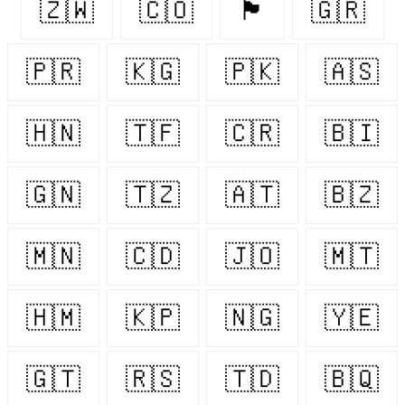
🇿🇼
🇨🇴
🏴󠁧󠁢󠁳󠁣󠁴󠁿
🇬🇷
🇵🇷
🇰🇬
🇵🇰
🇦🇸
🇭🇳
🇹🇫
🇨🇷
🇧🇮
🇬🇳
🇹🇿
🇦🇹
🇧🇿
🇲🇳
🇨🇩
🇯🇴
🇲🇹
🇭🇲
🇰🇵
🇳🇬
🇾🇪
🇬🇹
🇷🇸
🇹🇩
🇧🇶