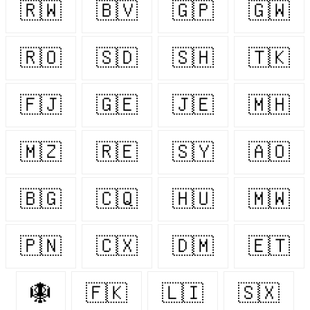
🇷🇼
🇧🇻
🇬🇵
🇬🇼
🇷🇴
🇸🇩
🇸🇭
🇹🇰
🇫🇯
🇬🇪
🇯🇪
🇲🇭
🇲🇿
🇷🇪
🇸🇾
🇦🇴
🇧🇬
🇨🇶
🇭🇺
🇲🇼
🇵🇳
🇨🇽
🇩🇲
🇪🇹
🪯
🇫🇰
🇱🇮
🇸🇽