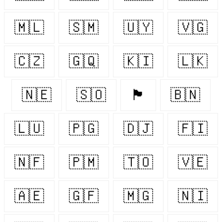
🇲🇱
🇸🇲
🇺🇾
🇻🇬
🇨🇿
🇬🇶
🇰🇮
🇱🇰
🇳🇪
🇸🇴
🏴󠁧󠁢󠁷󠁬󠁳󠁿
🇧🇳
🇱🇺
🇵🇬
🇩🇯
🇫🇮
🇳🇫
🇵🇲
🇹🇴
🇻🇪
🇦🇪
🇬🇫
🇲🇬
🇳🇮