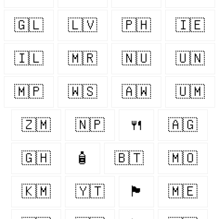
🇬🇱
🇱🇻
🇵🇭
🇮🇪
🇮🇱
🇲🇷
🇳🇺
🇺🇳
🇲🇵
🇼🇸
🇦🇼
🇺🇲
🇿🇲
🇳🇵
🍴
🇦🇬
🇬🇭
🧴
🇧🇹
🇲🇴
🇰🇲
🇾🇹
🏴󠁧󠁢󠁥󠁮󠁧󠁿
🇲🇪