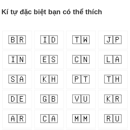
Kí tự đặc biệt bạn có thể thích
🇧🇷
🇮🇩
🇹🇼
🇯🇵
🇮🇳
🇪🇸
🇨🇳
🇱🇦
🇸🇦
🇰🇭
🇵🇹
🇹🇭
🇩🇪
🇬🇧
🇻🇺
🇰🇷
🇦🇷
🇨🇦
🇲🇲
🇷🇺