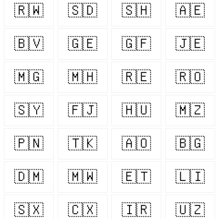
🇷🇼
🇸🇩
🇸🇭
🇦🇪
🇧🇻
🇬🇪
🇬🇫
🇯🇪
🇲🇬
🇲🇭
🇷🇪
🇷🇴
🇸🇾
🇫🇯
🇭🇺
🇲🇿
🇵🇳
🇹🇰
🇦🇴
🇧🇬
🇩🇲
🇲🇼
🇪🇹
🇱🇮
🇸🇽
🇨🇽
🇮🇷
🇺🇿