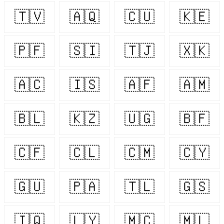
🇹🇻
🇦🇶
🇨🇺
🇰🇪
🇵🇫
🇸🇮
🇹🇯
🇽🇰
🇦🇨
🇮🇸
🇦🇫
🇦🇲
🇧🇱
🇰🇿
🇺🇬
🇧🇫
🇨🇫
🇨🇱
🇨🇲
🇨🇾
🇬🇺
🇵🇦
🇹🇱
🇬🇸
🇮🇶
🇱🇾
🇲🇨
🇲🇱