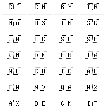
🇨🇮
🇨🇼
🇧🇾
🇹🇷
🇲🇦
🇺🇸
🇮🇲
🇸🇬
🇯🇲
🇱🇨
🇸🇱
🇸🇪
🇰🇳
🇩🇰
🇫🇷
🇹🇦
🇳🇱
🇨🇭
🇮🇨
🇦🇱
🇫🇲
🇲🇻
🇶🇦
🇲🇽
🇦🇽
🇧🇪
🇨🇰
🇮🇹