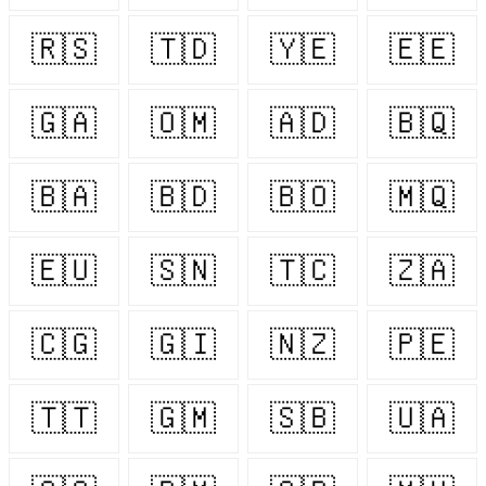
🇷🇸
🇹🇩
🇾🇪
🇪🇪
🇬🇦
🇴🇲
🇦🇩
🇧🇶
🇧🇦
🇧🇩
🇧🇴
🇲🇶
🇪🇺
🇸🇳
🇹🇨
🇿🇦
🇨🇬
🇬🇮
🇳🇿
🇵🇪
🇹🇹
🇬🇲
🇸🇧
🇺🇦