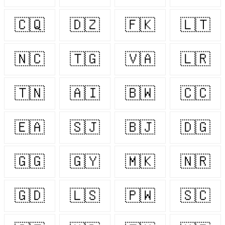
🇨🇶
🇩🇿
🇫🇰
🇱🇹
🇳🇨
🇹🇬
🇻🇦
🇱🇷
🇹🇳
🇦🇮
🇧🇼
🇨🇨
🇪🇦
🇸🇯
🇧🇯
🇩🇬
🇬🇬
🇬🇾
🇲🇰
🇳🇷
🇬🇩
🇱🇸
🇵🇼
🇸🇨