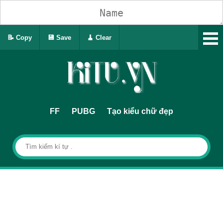
📝 Copy
💾 Save
🧹 Clear
FF
PUBG
Tạo kiểu chữ đẹp