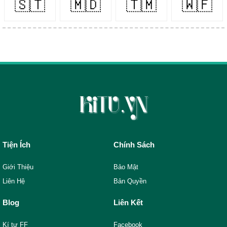
🇸🇹
🇲🇩
🇹🇲
🇼🇫
Tiện Ích
Chính Sách
Giới Thiệu
Bảo Mật
Liên Hệ
Bản Quyền
Blog
Liên Kết
Kí tự FF
Facebook