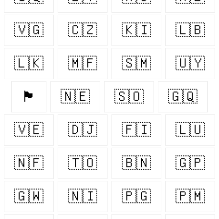
🇻🇬
🇨🇿
🇰🇮
🇱🇧
🇱🇰
🇲🇫
🇸🇲
🇺🇾
🏴󠁧󠁢󠁷󠁬󠁳󠁿
🇳🇪
🇸🇴
🇬🇶
🇻🇪
🇩🇯
🇫🇮
🇱🇺
🇳🇫
🇹🇴
🇧🇳
🇬🇵
🇬🇼
🇳🇮
🇵🇬
🇵🇲