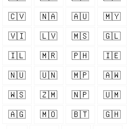
🇨🇻
🇳🇦
🇦🇺
🇲🇾
🇻🇮
🇱🇻
🇲🇸
🇬🇱
🇮🇱
🇲🇷
🇵🇭
🇮🇪
🇳🇺
🇺🇳
🇲🇵
🇦🇼
🇼🇸
🇿🇲
🇳🇵
🇺🇲
🇦🇬
🇲🇴
🇧🇹
🇬🇭