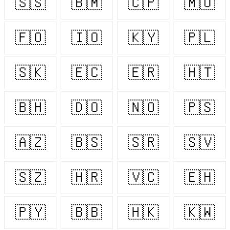
🇸🇸
🇧🇲
🇨🇵
🇲🇺
🇫🇴
🇮🇴
🇰🇾
🇵🇱
🇸🇰
🇪🇨
🇪🇷
🇭🇹
🇧🇭
🇩🇴
🇳🇴
🇵🇸
🇦🇿
🇧🇸
🇸🇷
🇸🇻
🇸🇿
🇭🇷
🇻🇨
🇪🇭
🇵🇾
🇧🇧
🇭🇰
🇰🇼