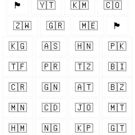
🏴󠁧󠁢󠁥󠁮󠁧󠁿
🇾🇹
🇰🇲
🇨🇴
🇿🇼
🇬🇷
🇲🇪
🏴󠁧󠁢󠁳󠁣󠁴󠁿
🇰🇬
🇦🇸
🇭🇳
🇵🇰
🇹🇫
🇵🇷
🇹🇿
🇧🇮
🇨🇷
🇬🇳
🇦🇹
🇧🇿
🇲🇳
🇨🇩
🇯🇴
🇲🇹
🇭🇲
🇳🇬
🇰🇵
🇬🇹