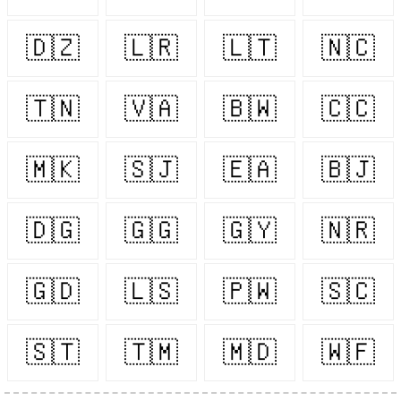
🇩🇿
🇱🇷
🇱🇹
🇳🇨
🇹🇳
🇻🇦
🇧🇼
🇨🇨
🇲🇰
🇸🇯
🇪🇦
🇧🇯
🇩🇬
🇬🇬
🇬🇾
🇳🇷
🇬🇩
🇱🇸
🇵🇼
🇸🇨
🇸🇹
🇹🇲
🇲🇩
🇼🇫