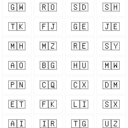
🇬🇼
🇷🇴
🇸🇩
🇸🇭
🇹🇰
🇫🇯
🇬🇪
🇯🇪
🇲🇭
🇲🇿
🇷🇪
🇸🇾
🇦🇴
🇧🇬
🇭🇺
🇲🇼
🇵🇳
🇨🇶
🇨🇽
🇩🇲
🇪🇹
🇫🇰
🇱🇮
🇸🇽
🇦🇮
🇮🇷
🇹🇬
🇺🇿