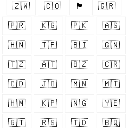
🇿🇼
🇨🇴
🏴󠁧󠁢󠁳󠁣󠁴󠁿
🇬🇷
🇵🇷
🇰🇬
🇵🇰
🇦🇸
🇭🇳
🇹🇫
🇧🇮
🇬🇳
🇹🇿
🇦🇹
🇧🇿
🇨🇷
🇨🇩
🇯🇴
🇲🇳
🇲🇹
🇭🇲
🇰🇵
🇳🇬
🇾🇪
🇬🇹
🇷🇸
🇹🇩
🇧🇶