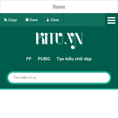
📝 Copy
💾 Save
🧹 Clear
FF
PUBG
Tạo kiểu chữ đẹp