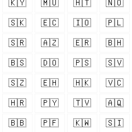
🇰🇾
🇲🇺
🇭🇹
🇳🇴
🇸🇰
🇪🇨
🇮🇴
🇵🇱
🇸🇷
🇦🇿
🇪🇷
🇧🇭
🇧🇸
🇩🇴
🇵🇸
🇸🇻
🇸🇿
🇪🇭
🇭🇰
🇻🇨
🇭🇷
🇵🇾
🇹🇻
🇦🇶
🇧🇧
🇵🇫
🇰🇼
🇸🇮