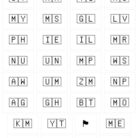
🇲🇾
🇲🇸
🇬🇱
🇱🇻
🇵🇭
🇮🇪
🇮🇱
🇲🇷
🇳🇺
🇺🇳
🇲🇵
🇼🇸
🇦🇼
🇺🇲
🇿🇲
🇳🇵
🇦🇬
🇬🇭
🇧🇹
🇲🇴
🇰🇲
🇾🇹
🏴󠁧󠁢󠁥󠁮󠁧󠁿
🇲🇪