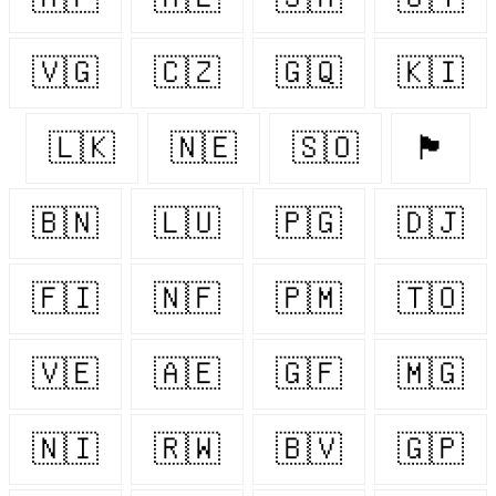
🇻🇬
🇨🇿
🇬🇶
🇰🇮
🇱🇰
🇳🇪
🇸🇴
🏴󠁧󠁢󠁷󠁬󠁳󠁿
🇧🇳
🇱🇺
🇵🇬
🇩🇯
🇫🇮
🇳🇫
🇵🇲
🇹🇴
🇻🇪
🇦🇪
🇬🇫
🇲🇬
🇳🇮
🇷🇼
🇧🇻
🇬🇵