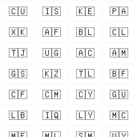
🇨🇺
🇮🇸
🇰🇪
🇵🇦
🇽🇰
🇦🇫
🇧🇱
🇨🇱
🇹🇯
🇺🇬
🇦🇨
🇦🇲
🇬🇸
🇰🇿
🇹🇱
🇧🇫
🇨🇫
🇨🇲
🇨🇾
🇬🇺
🇱🇧
🇮🇶
🇱🇾
🇲🇨
🇲🇫
🇲🇱
🇸🇲
🇺🇾