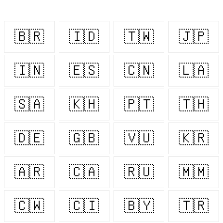
🇧🇷
🇮🇩
🇹🇼
🇯🇵
🇮🇳
🇪🇸
🇨🇳
🇱🇦
🇸🇦
🇰🇭
🇵🇹
🇹🇭
🇩🇪
🇬🇧
🇻🇺
🇰🇷
🇦🇷
🇨🇦
🇷🇺
🇲🇲
🇨🇼
🇨🇮
🇧🇾
🇹🇷