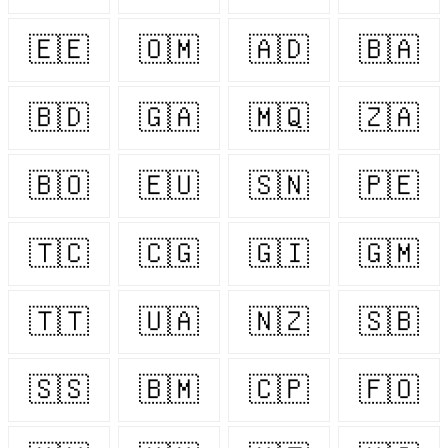
🇪🇪
🇴🇲
🇦🇩
🇧🇦
🇧🇩
🇬🇦
🇲🇶
🇿🇦
🇧🇴
🇪🇺
🇸🇳
🇵🇪
🇹🇨
🇨🇬
🇬🇮
🇬🇲
🇹🇹
🇺🇦
🇳🇿
🇸🇧
🇸🇸
🇧🇲
🇨🇵
🇫🇴