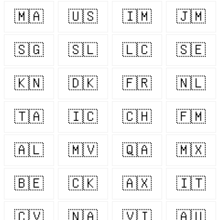
🇲🇦
🇺🇸
🇮🇲
🇯🇲
🇸🇬
🇸🇱
🇱🇨
🇸🇪
🇰🇳
🇩🇰
🇫🇷
🇳🇱
🇹🇦
🇮🇨
🇨🇭
🇫🇲
🇦🇱
🇲🇻
🇶🇦
🇲🇽
🇧🇪
🇨🇰
🇦🇽
🇮🇹
🇨🇻
🇳🇦
🇻🇮
🇦🇺