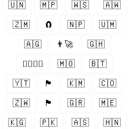
🇺🇳
🇲🇵
🇼🇸
🇦🇼
🇿🇲
🧲
🇳🇵
🇺🇲
🇦🇬
👨‍🚀
🇬🇭
👨‍❤️‍💋‍👨
🇲🇴
🇧🇹
🇾🇹
🏴󠁧󠁢󠁥󠁮󠁧󠁿
🇰🇲
🇨🇴
🇿🇼
🏴󠁧󠁢󠁳󠁣󠁴󠁿
🇬🇷
🇲🇪
🇰🇬
🇵🇰
🇦🇸
🇭🇳