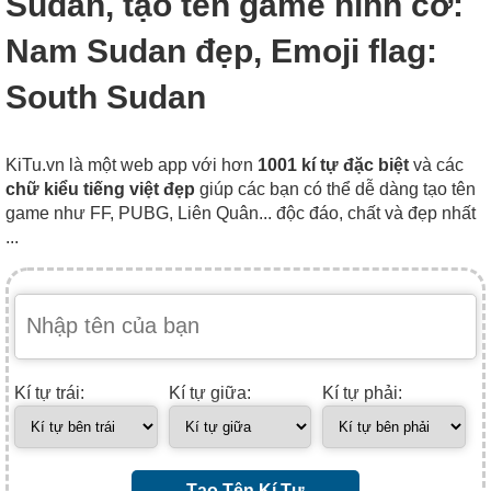
Sudan, tạo tên game hình cờ:
Nam Sudan đẹp, Emoji flag:
South Sudan
KiTu.vn là một web app với hơn
1001 kí tự đặc biệt
và các
chữ kiểu tiếng việt đẹp
giúp các bạn có thể dễ dàng tạo tên
game như FF, PUBG, Liên Quân... độc đáo, chất và đẹp nhất
...
Kí tự trái:
Kí tự giữa:
Kí tự phải:
Tạo Tên Kí Tự