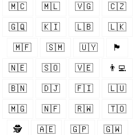
🇲🇨
🇲🇱
🇻🇬
🇨🇿
🇬🇶
🇰🇮
🇱🇧
🇱🇰
🇲🇫
🇸🇲
🇺🇾
🏴󠁧󠁢󠁷󠁬󠁳󠁿
🇳🇪
🇸🇴
🇻🇪
👨‍💻
🇧🇳
🇩🇯
🇫🇮
🇱🇺
🇲🇬
🇳🇫
🇷🇼
🇹🇴
🕵️
🇦🇪
🇬🇵
🇬🇼