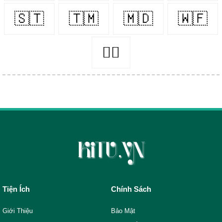
🇸🇹
🇹🇲
🇲🇩
🇼🇫
👨‍⚖️
Tiện Ích
Chính Sách
Giới Thiệu
Bảo Mật