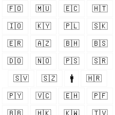
🇫🇴
🇲🇺
🇪🇨
🇭🇹
🇮🇴
🇰🇾
🇵🇱
🇸🇰
🇪🇷
🇦🇿
🇧🇭
🇧🇸
🇩🇴
🇳🇴
🇵🇸
🇸🇷
🇸🇻
🇸🇿
🚹
🇭🇷
🇵🇾
🇻🇨
🇪🇭
🇵🇫
🇧🇧
🇭🇰
🇰🇼
🇹🇻