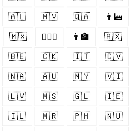
🇦🇱
🇲🇻
🇶🇦
👨‍🏭
🇲🇽
👨‍❤️‍👨
👨‍🏫
🇦🇽
🇧🇪
🇨🇰
🇮🇹
🇨🇻
🇳🇦
🇦🇺
🇲🇾
🇻🇮
🇱🇻
🇲🇸
🇬🇱
🇮🇪
🇮🇱
🇲🇷
🇵🇭
🇳🇺