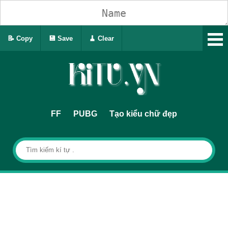
📝 Copy
💾 Save
🧹 Clear
FF
PUBG
Tạo kiểu chữ đẹp