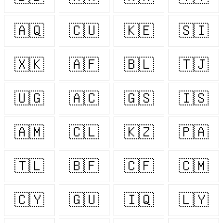
🇦🇶
🇨🇺
🇰🇪
🇸🇮
🇽🇰
🇦🇫
🇧🇱
🇹🇯
🇺🇬
🇦🇨
🇬🇸
🇮🇸
🇦🇲
🇨🇱
🇰🇿
🇵🇦
🇹🇱
🇧🇫
🇨🇫
🇨🇲
🇨🇾
🇬🇺
🇮🇶
🇱🇾