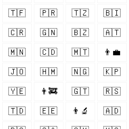
🇹🇫
🇵🇷
🇹🇿
🇧🇮
🇨🇷
🇬🇳
🇧🇿
🇦🇹
🇲🇳
🇨🇩
🇲🇹
👨‍💼
🇯🇴
🇭🇲
🇳🇬
🇰🇵
🇾🇪
👨‍🚒
🇬🇹
🇷🇸
🇹🇩
🇪🇪
👨‍🔬
🇦🇩