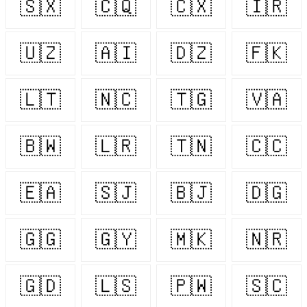
🇸🇽
🇨🇶
🇨🇽
🇮🇷
🇺🇿
🇦🇮
🇩🇿
🇫🇰
🇱🇹
🇳🇨
🇹🇬
🇻🇦
🇧🇼
🇱🇷
🇹🇳
🇨🇨
🇪🇦
🇸🇯
🇧🇯
🇩🇬
🇬🇬
🇬🇾
🇲🇰
🇳🇷
🇬🇩
🇱🇸
🇵🇼
🇸🇨