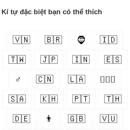
Kí tự đặc biệt bạn có thể thích
🇻🇳
🇧🇷
🧔
🇮🇩
🇹🇼
🇯🇵
🇮🇳
🇪🇸
♂
🇨🇳
🇱🇦
👩‍❤️‍👨
🇸🇦
🇰🇭
🇵🇹
🇹🇭
🇩🇪
👨
🇬🇧
🇻🇺