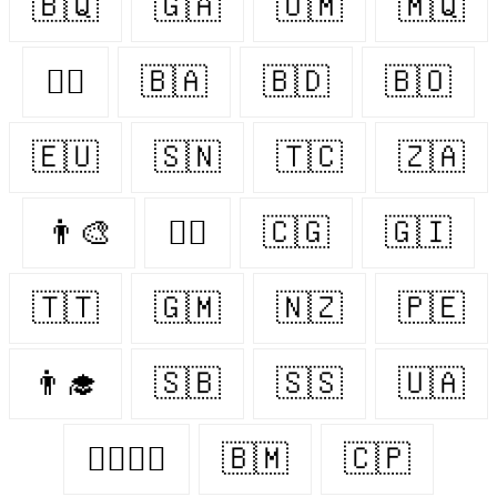
🇧🇶
🇬🇦
🇴🇲
🇲🇶
👨‍⚕️
🇧🇦
🇧🇩
🇧🇴
🇪🇺
🇸🇳
🇹🇨
🇿🇦
👨‍🎨
👨‍✈️
🇨🇬
🇬🇮
🇹🇹
🇬🇲
🇳🇿
🇵🇪
👨‍🎓
🇸🇧
🇸🇸
🇺🇦
👩‍❤️‍💋‍👨
🇧🇲
🇨🇵