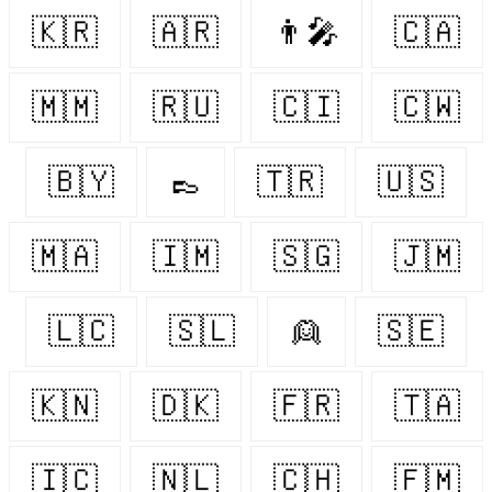
🇰🇷
🇦🇷
👨‍🎤
🇨🇦
🇲🇲
🇷🇺
🇨🇮
🇨🇼
🇧🇾
👞
🇹🇷
🇺🇸
🇲🇦
🇮🇲
🇸🇬
🇯🇲
🇱🇨
🇸🇱
👱
🇸🇪
🇰🇳
🇩🇰
🇫🇷
🇹🇦
🇮🇨
🇳🇱
🇨🇭
🇫🇲