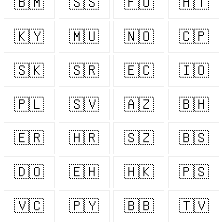
🇧🇲
🇸🇸
🇫🇴
🇭🇹
🇰🇾
🇲🇺
🇳🇴
🇨🇵
🇸🇰
🇸🇷
🇪🇨
🇮🇴
🇵🇱
🇸🇻
🇦🇿
🇧🇭
🇪🇷
🇭🇷
🇸🇿
🇧🇸
🇩🇴
🇪🇭
🇭🇰
🇵🇸
🇻🇨
🇵🇾
🇧🇧
🇹🇻