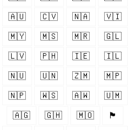
🇦🇺
🇨🇻
🇳🇦
🇻🇮
🇲🇾
🇲🇸
🇲🇷
🇬🇱
🇱🇻
🇵🇭
🇮🇪
🇮🇱
🇳🇺
🇺🇳
🇿🇲
🇲🇵
🇳🇵
🇼🇸
🇦🇼
🇺🇲
🇦🇬
🇬🇭
🇲🇴
🏴󠁧󠁢󠁥󠁮󠁧󠁿