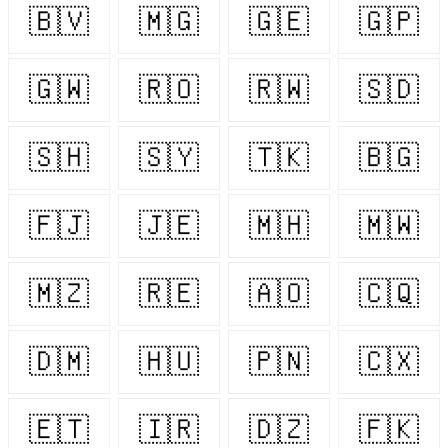
🇧🇻
🇲🇬
🇬🇪
🇬🇵
🇬🇼
🇷🇴
🇷🇼
🇸🇩
🇸🇭
🇸🇾
🇹🇰
🇧🇬
🇫🇯
🇯🇪
🇲🇭
🇲🇼
🇲🇿
🇷🇪
🇦🇴
🇨🇶
🇩🇲
🇭🇺
🇵🇳
🇨🇽
🇪🇹
🇮🇷
🇩🇿
🇫🇰