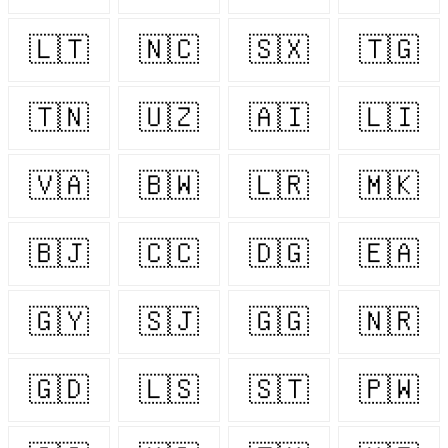
🇱🇹
🇳🇨
🇸🇽
🇹🇬
🇹🇳
🇺🇿
🇦🇮
🇱🇮
🇻🇦
🇧🇼
🇱🇷
🇲🇰
🇧🇯
🇨🇨
🇩🇬
🇪🇦
🇬🇾
🇸🇯
🇬🇬
🇳🇷
🇬🇩
🇱🇸
🇸🇹
🇵🇼