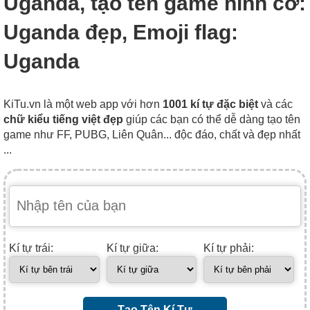
Uganda, tạo tên game hình cờ:
Uganda đẹp, Emoji flag:
Uganda
KiTu.vn là một web app với hơn
1001 kí tự đặc biệt
và các
chữ kiểu tiếng việt đẹp
giúp các bạn có thể dễ dàng tạo tên
game như FF, PUBG, Liên Quân... độc đáo, chất và đẹp nhất
...
Kí tự trái:
Kí tự giữa:
Kí tự phải:
Tạo Tên Kí Tự