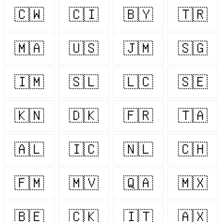
🇨🇼
🇨🇮
🇧🇾
🇹🇷
🇲🇦
🇺🇸
🇯🇲
🇸🇬
🇮🇲
🇸🇱
🇱🇨
🇸🇪
🇰🇳
🇩🇰
🇫🇷
🇹🇦
🇦🇱
🇮🇨
🇳🇱
🇨🇭
🇫🇲
🇲🇻
🇶🇦
🇲🇽
🇧🇪
🇨🇰
🇮🇹
🇦🇽