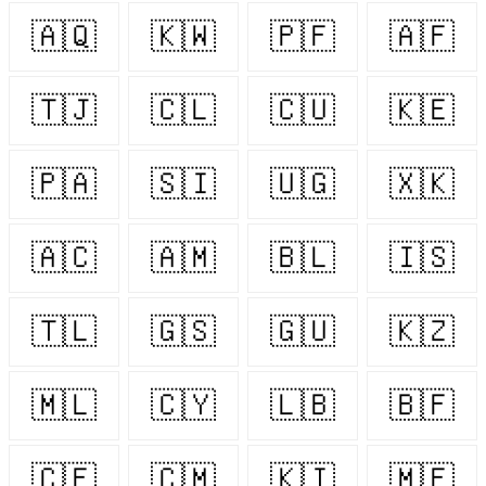
🇦🇶
🇰🇼
🇵🇫
🇦🇫
🇹🇯
🇨🇱
🇨🇺
🇰🇪
🇵🇦
🇸🇮
🇺🇬
🇽🇰
🇦🇨
🇦🇲
🇧🇱
🇮🇸
🇹🇱
🇬🇸
🇬🇺
🇰🇿
🇲🇱
🇨🇾
🇱🇧
🇧🇫
🇨🇫
🇨🇲
🇰🇮
🇲🇫