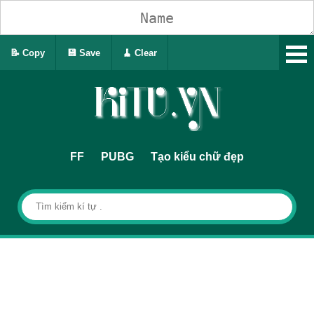
📝 Copy
💾 Save
🧹 Clear
FF
PUBG
Tạo kiểu chữ đẹp