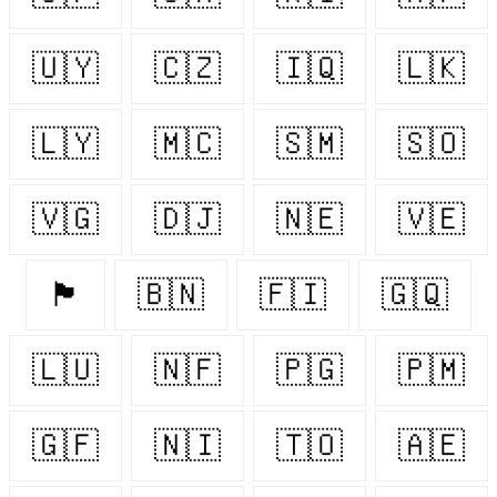
🇺🇾
🇨🇿
🇮🇶
🇱🇰
🇱🇾
🇲🇨
🇸🇲
🇸🇴
🇻🇬
🇩🇯
🇳🇪
🇻🇪
🏴󠁧󠁢󠁷󠁬󠁳󠁿
🇧🇳
🇫🇮
🇬🇶
🇱🇺
🇳🇫
🇵🇬
🇵🇲
🇬🇫
🇳🇮
🇹🇴
🇦🇪