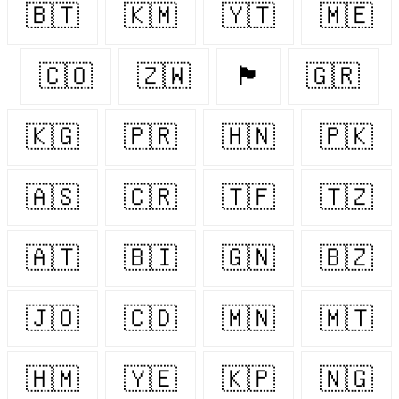
🇧🇹
🇰🇲
🇾🇹
🇲🇪
🇨🇴
🇿🇼
🏴󠁧󠁢󠁳󠁣󠁴󠁿
🇬🇷
🇰🇬
🇵🇷
🇭🇳
🇵🇰
🇦🇸
🇨🇷
🇹🇫
🇹🇿
🇦🇹
🇧🇮
🇬🇳
🇧🇿
🇯🇴
🇨🇩
🇲🇳
🇲🇹
🇭🇲
🇾🇪
🇰🇵
🇳🇬