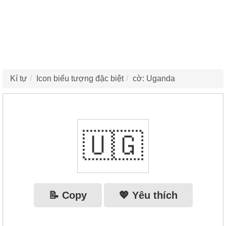
Kí tự
Icon biểu tượng đặc biệt
cờ: Uganda
🇺🇬
📝 Copy
💖 Yêu thích