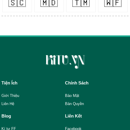
🇸🇨
🇲🇩
🇹🇲
🇼🇫
Tiện Ích
Chính Sách
Giới Thiệu
Bảo Mật
Liên Hệ
Bản Quyền
Blog
Liên Kết
Kí tự FF
Facebook