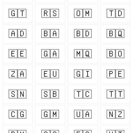
🇬🇹
🇷🇸
🇴🇲
🇹🇩
🇦🇩
🇧🇦
🇧🇩
🇧🇶
🇪🇪
🇬🇦
🇲🇶
🇧🇴
🇿🇦
🇪🇺
🇬🇮
🇵🇪
🇸🇳
🇸🇧
🇹🇨
🇹🇹
🇨🇬
🇬🇲
🇺🇦
🇳🇿