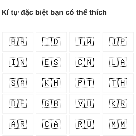
Kí tự đặc biệt bạn có thể thích
🇧🇷
🇮🇩
🇹🇼
🇯🇵
🇮🇳
🇪🇸
🇨🇳
🇱🇦
🇸🇦
🇰🇭
🇵🇹
🇹🇭
🇩🇪
🇬🇧
🇻🇺
🇰🇷
🇦🇷
🇨🇦
🇷🇺
🇲🇲