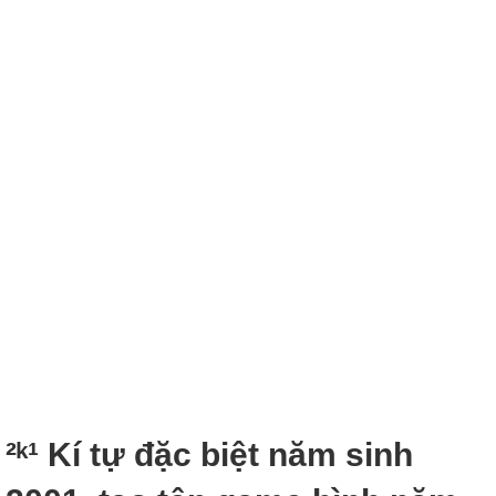
²ᵏ¹ Kí tự đặc biệt năm sinh