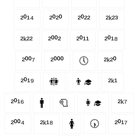
²⁰¹⁴
²⁰²⁰
²⁰²²
²ᵏ²³
²ᵏ²²
²⁰⁰²
²⁰¹¹
²⁰¹⁸
²⁰⁰⁷
²⁰⁰⁰
🕔
²ᵏ²⁰
²⁰¹⁹
🚻
👨‍🎓
²ᵏ¹
²⁰¹⁶
🚹
🧻
👩‍🎓
²ᵏ⁷
²⁰⁰⁴
²ᵏ¹⁸
🚺
🕠
²⁰¹⁷