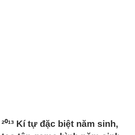
²⁰¹³ Kí tự đặc biệt năm sinh,