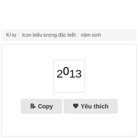
Kí tự
Icon biểu tượng đặc biệt
năm sinh
²⁰¹³
📝 Copy
💖 Yêu thích