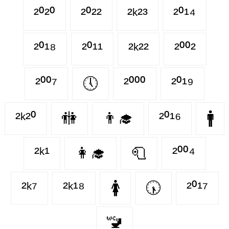
²⁰²⁰
²⁰²²
²ᵏ²³
²⁰¹⁴
²⁰¹⁸
²⁰¹¹
²ᵏ²²
²⁰⁰²
²⁰⁰⁷
🕔
²⁰⁰⁰
²⁰¹⁹
²ᵏ²⁰
🚻
👨‍🎓
²⁰¹⁶
🚹
²ᵏ¹
👩‍🎓
🧻
²⁰⁰⁴
²ᵏ⁷
²ᵏ¹⁸
🚺
🕠
²⁰¹⁷
🚾