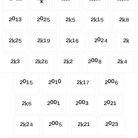
²⁰¹³
²⁰²⁵
²ᵏ⁵
²ᵏ¹⁵
²ᵏ⁸
²ᵏ²⁵
²ᵏ¹⁹
²ᵏ¹⁶
²⁰²⁴
²ᵏ
²ᵏ³
²ᵏ²⁶
²ᵏ²
²⁰⁰⁸
²ᵏ⁴
²⁰¹⁵
²⁰¹⁰
²ᵏ¹⁷
²⁰⁰⁶
²ᵏ⁶
²⁰⁰¹
²⁰⁰³
²⁰²¹
²ᵏ²⁴
²⁰⁰⁵
²ᵏ²¹
²⁰²³