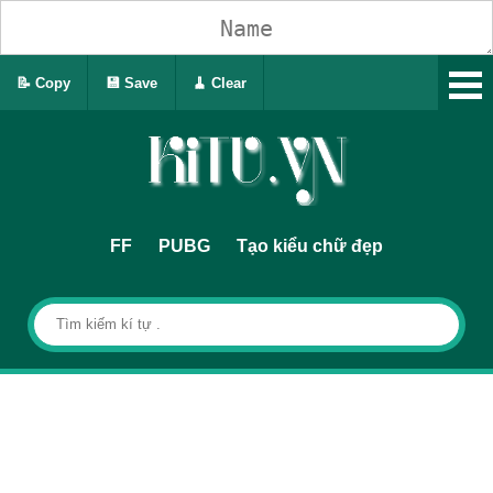
📝 Copy
💾 Save
🧹 Clear
FF
PUBG
Tạo kiểu chữ đẹp