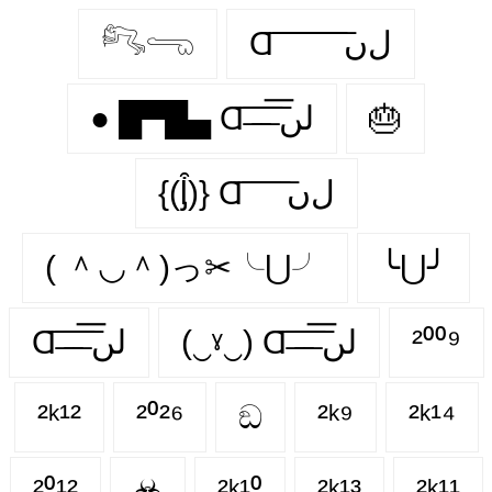
𓀐𓂸
Ɑ͞ ͞ ͞ ͞ ͞ ͞ ͞ ͞ لﮞ
● █▀█▄ Ɑ͞ ̶͞ ̶͞ ̶͞ لں͞
🎂
{(ᶅ͒)} Ɑ͞ ͞ ͞ ͞ ͞ ﻝﮞ
( ＾◡＾)っ✂╰⋃╯
╰⋃╯
Ɑ͞ ̶͞ ̶͞ ̶͞ لں͞
(‿ˠ‿) Ɑ͞ ̶͞ ̶͞ ̶͞ لں͞
²⁰⁰⁹
²ᵏ¹²
²⁰²⁶
ඞ
²ᵏ⁹
²ᵏ¹⁴
²⁰¹²
☣
²ᵏ¹⁰
²ᵏ¹³
²ᵏ¹¹