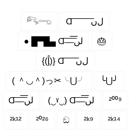
𓀐𓂸
Ɑ͞ ͞ ͞ ͞ ͞ ͞ ͞ ͞ لﮞ
● █▀█▄ Ɑ͞ ̶͞ ̶͞ ̶͞ لں͞
🎂
{(ᶅ͒)} Ɑ͞ ͞ ͞ ͞ ͞ ﻝﮞ
( ＾◡＾)っ✂╰⋃╯
╰⋃╯
Ɑ͞ ̶͞ ̶͞ ̶͞ لں͞
(‿ˠ‿) Ɑ͞ ̶͞ ̶͞ ̶͞ لں͞
²⁰⁰⁹
²ᵏ¹²
²⁰²⁶
ඞ
²ᵏ⁹
²ᵏ¹⁴