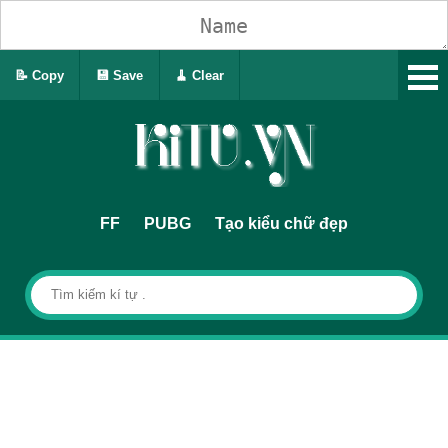
📝 Copy
💾 Save
🧹 Clear
FF
PUBG
Tạo kiểu chữ đẹp