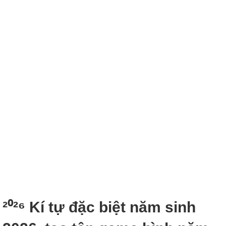
²⁰²⁶ Kí tự đặc biệt năm sinh