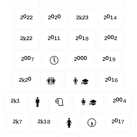
²⁰²²
²⁰²⁰
²ᵏ²³
²⁰¹⁴
²ᵏ²²
²⁰¹¹
²⁰¹⁸
²⁰⁰²
²⁰⁰⁷
🕔
²⁰⁰⁰
²⁰¹⁹
²ᵏ²⁰
🚻
👨‍🎓
²⁰¹⁶
²ᵏ¹
🚹
🧻
👩‍🎓
²⁰⁰⁴
²ᵏ⁷
²ᵏ¹⁸
🚺
🕠
²⁰¹⁷