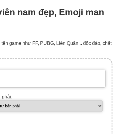
h viên nam đẹp, Emoji man
o tên game như FF, PUBG, Liên Quân... độc đáo, chất
ự phải: