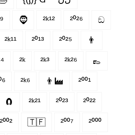
⁰⁹
🧔
²ᵏ¹²
²⁰²⁶
ඞ
²ᵏ¹¹
²⁰¹³
²⁰²⁵
👨
²⁴
²ᵏ
²ᵏ³
²ᵏ²⁶
👞
⁰⁶
²ᵏ⁶
👨‍🏭
²⁰⁰¹
🧲
²ᵏ²¹
²⁰²³
²⁰²²
²⁰⁰²
🇹🇫
²⁰⁰⁷
²⁰⁰⁰