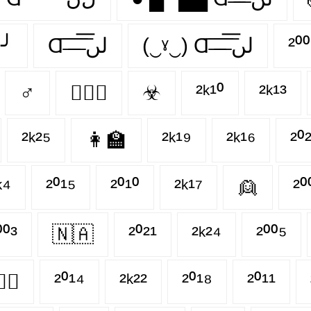
╯
Ɑ͞ ̶͞ ̶͞ ̶͞ لں͞
(‿ˠ‿) Ɑ͞ ̶͞ ̶͞ ̶͞ لں͞
²⁰
♂
👩‍❤️‍👨
☣
²ᵏ¹⁰
²ᵏ¹³
²ᵏ²⁵
👩‍🏫
²ᵏ¹⁹
²ᵏ¹⁶
²⁰
ᵏ⁴
²⁰¹⁵
²⁰¹⁰
²ᵏ¹⁷
👱
²⁰
⁰⁰³
🇳🇦
²⁰²¹
²ᵏ²⁴
²⁰⁰⁵
💋‍👨
²⁰¹⁴
²ᵏ²²
²⁰¹⁸
²⁰¹¹