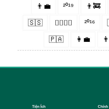
👨‍💼
²⁰¹⁹
👨‍🚒
🇸🇸
👩‍❤️‍💋‍👨
²⁰¹⁶
🇵🇦
👩‍💼
👨
Tiện Ích
Chính