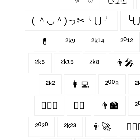
( ＾◡＾)っ✂╰⋃╯
╰⋃
💊
²ᵏ⁹
²ᵏ¹⁴
²⁰¹²
²ᵏ⁵
²ᵏ¹⁵
²ᵏ⁸
👨‍🎤
²ᵏ²
👩‍💻
²⁰⁰⁸
²
👨‍❤️‍👨
👩‍⚕️
👨‍🏫
²
²⁰²⁰
²ᵏ²³
👨‍🚀
👨‍❤️‍