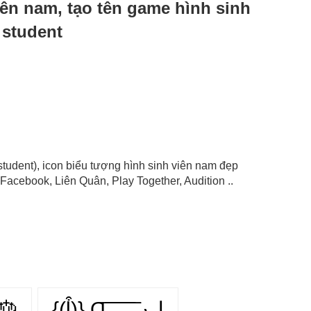
viên nam, tạo tên game hình sinh
 student
student), icon biểu tượng hình sinh viên nam đẹp
Facebook, Liên Quân, Play Together, Audition ..
🎂
{(ᶅ͒)} Ɑ͞ ͞ ͞ ͞ ͞ ﻝﮞ