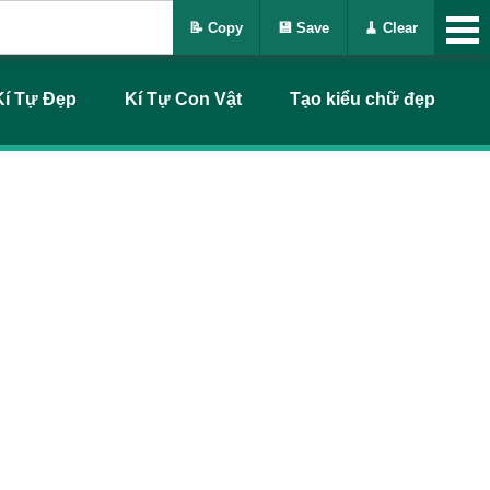
📝 Copy
💾 Save
🧹 Clear
Kí Tự Đẹp
Kí Tự Con Vật
Tạo kiểu chữ đẹp