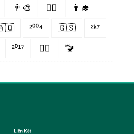
👨‍🎨
👨‍✈️
👨‍🎓
🇦🇶
²⁰⁰⁴
🇬🇸
²ᵏ⁷
²⁰¹⁷
👨‍⚖️
🚾
Liên Kết