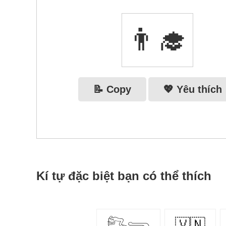
👨‍🎓
📝 Copy
💖 Yêu thích
Kí tự đặc biệt bạn có thể thích
𓀐𓂸
🇻🇳