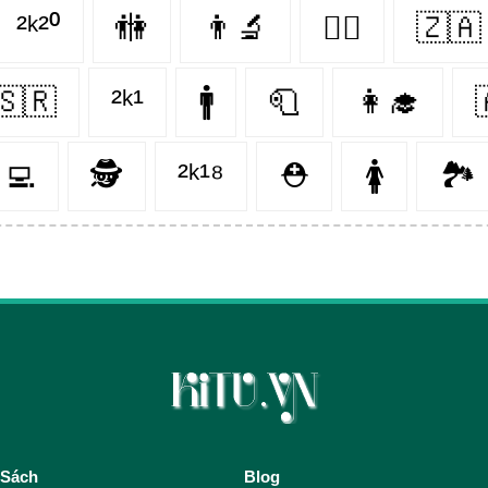
²ᵏ²⁰
🚻
👨‍🔬
👨‍⚕️
🇿🇦
🇸🇷
²ᵏ¹
🚹
🧻
👩‍🎓
‍💻
🕵️
²ᵏ¹⁸
⛑
🚺
🏞
 Sách
Blog