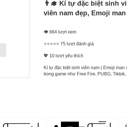
👨‍🎓 Kí tự đặc biệt sinh 
viên nam đẹp, Emoji man
👁 664 lượt xem
⭐⭐⭐⭐⭐ 75 lượt đánh giá
💖
10
lượt yêu thích
Kí tự đặc biệt sinh viên nam ( Emoji man 
trong game như Free Fire, PUBG, Tiktok, 
● █▀█▄ Ɑ͞ ̶͞ ̶͞ ̶͞ لں͞
Ɑ͞ ͞ ͞ ͞ ͞ ͞ ͞ ͞ لﮞ