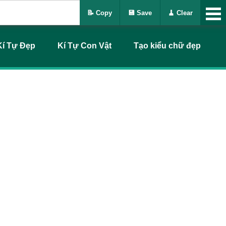
📝 Copy
💾 Save
🧹 Clear
Kí Tự Đẹp
Kí Tự Con Vật
Tạo kiểu chữ đẹp