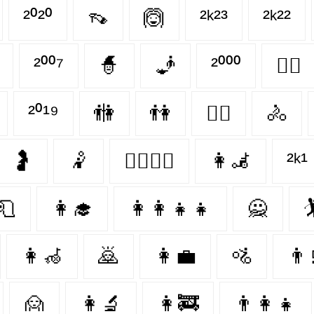
²⁰²⁰
👡
🙆‍
²ᵏ²³
²ᵏ²²
²⁰⁰⁷
🧙‍
🧞‍
²⁰⁰⁰
👩‍✈️
²⁰¹⁹
🚻
👫
👨‍⚕️
🚴‍
🤰
🤾‍
👩‍❤️‍💋‍👨
👩‍🦼
²ᵏ¹
🧻
👩‍🎓
👩‍👩‍👧‍👧
🙅‍
🏌️
👩‍🦽
🙇‍
👩‍💼
🚵‍
👨‍
🙍‍
👩‍🔬
👩‍🚒
👨‍👩‍👧