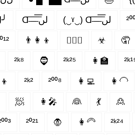
⋃╯
Ɑ͞ ̶͞ ̶͞ ̶͞ لں͞
(‿ˠ‿) Ɑ͞ ̶͞ ̶͞ ̶͞ لں͞
²⁰
⁰¹²
👨‍👩‍👦
👩‍❤️‍👨
☣
🤦‍
²ᵏ⁸
🧔‍
²ᵏ²⁵
👩‍🏫
²ᵏ¹
‍👦
²ᵏ²
²⁰⁰⁸
👩‍💻
👩‍🦲
🧖‍
👩‍🎤
👰‍
💃
🙎‍
²⁰⁰³
²⁰²¹
🧛‍
👩‍🦳
²ᵏ²⁴