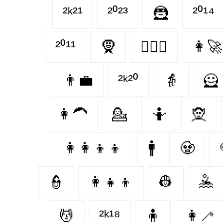
²ᵏ²¹
²⁰²³
🦹‍
²⁰¹⁴
²⁰¹¹
🧕
👩‍❤️‍👩
👩‍🚀
👨‍💼
²ᵏ²⁰
👵
🦸‍
👩‍🦱
💁‍
🤷‍
🧝‍
👩‍👩‍👦‍👦
🚹
🧟‍
👮‍
👩‍👧‍👦
👷‍
🤽‍
💆‍
²ᵏ¹⁸
🧍‍
👩‍🦯