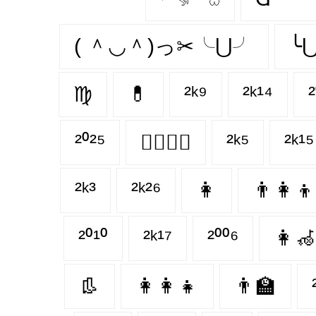
( ＾◡＾)っ✂╰⋃╯
╰
♍
💊
²ᵏ⁹
²ᵏ¹⁴
²
²⁰²⁵
👩‍❤️‍💋‍👩
²ᵏ⁵
²ᵏ¹⁵
²ᵏ³
²ᵏ²⁶
👩
👨‍👩‍👦
²⁰¹⁰
²ᵏ¹⁷
²⁰⁰⁶
👩‍🦽‍
👢
👩‍👩‍👧
👨‍🏫