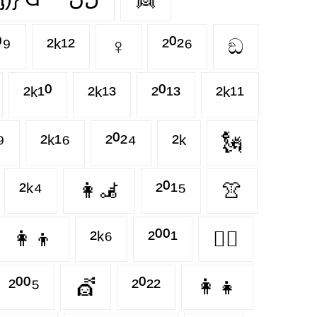
⁰⁹
²ᵏ¹²
♀
²⁰²⁶
ඞ
²ᵏ¹⁰
²ᵏ¹³
²⁰¹³
²ᵏ¹¹
⁹
²ᵏ¹⁶
²⁰²⁴
²ᵏ
🗽
²ᵏ⁴
👩‍🦼‍
²⁰¹⁵
👚
👩‍👦
²ᵏ⁶
²⁰⁰¹
👩‍⚕️
²⁰⁰⁵
💇‍
²⁰²²
👩‍👧