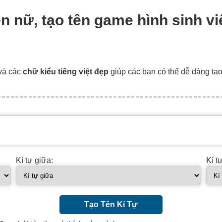
viên nữ, tạo tên game hình sinh
và các
chữ kiểu tiếng việt đẹp
giúp các bạn có thể dễ dàng tạ
Kí tự giữa:
Kí t
Tạo Tên Kí Tự