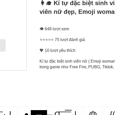
👩‍🎓 Kí tự đặc biệt sinh 
viên nữ đẹp, Emoji woma
👁 648 lượt xem
⭐⭐⭐⭐⭐ 75 lượt đánh giá
💖
10
lượt yêu thích
Kí tự đặc biệt sinh viên nữ ( Emoji woman
trong game như Free Fire, PUBG, Tiktok, 
Ɑ͞ ͞ ͞ ͞ ͞ ͞ ͞ ͞ لﮞ
● █▀█▄ Ɑ͞ ̶͞ ̶͞ ̶͞ لں͞
🎂