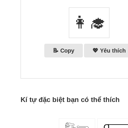
👩‍🎓
📝 Copy
💖 Yêu thích
Kí tự đặc biệt bạn có thể thích
𓀐𓂸