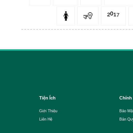
🚺
🧏‍
²⁰¹⁷
Tiện Ích
Chính
Giới Thiệu
Bảo Mậ
Liên Hệ
Bản Qu