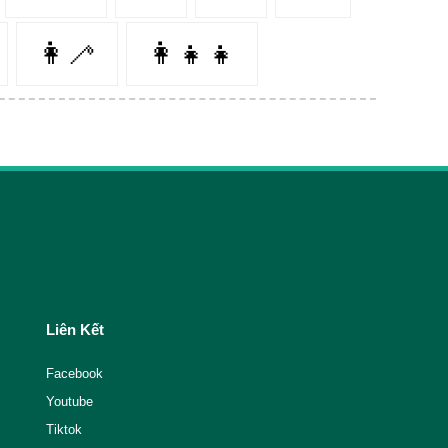
👩‍🦯️
👩‍👧‍👧
Liên Kết
Facebook
Youtube
Tiktok