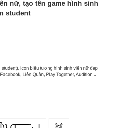
viên nữ, tạo tên game hình sinh
n student
 student), icon biểu tượng hình sinh viên nữ đẹp
Facebook, Liên Quân, Play Together, Audition ..
{(ᶅ͒)} Ɑ͞ ͞ ͞ ͞ ͞ ﻝﮞ
👯‍