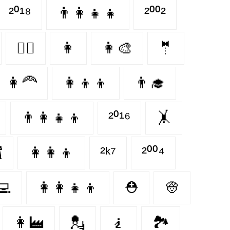
²⁰¹⁸
👨‍👩‍👧‍👧
²⁰⁰²
👩‍⚖️
👩‍
👩‍🎨
🤵‍
👩‍🦰
👩‍👦‍👦
👨‍🎓
👨‍👩‍👧‍👦
²⁰¹⁶
🤸‍
‍
👩‍👩‍👦
²ᵏ⁷
²⁰⁰⁴
💻
👩‍👩‍👧‍👦
⛑
👳‍
👩‍🏭
💂‍
🧎‍
🏞