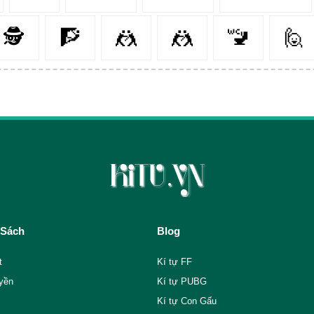
🕵️‍️
🧗‍
🤼‍
🤼
🚾
🙋‍
 Sách
Blog
t
Kí tự FF
yền
Kí tự PUBG
Kí tự Con Gấu