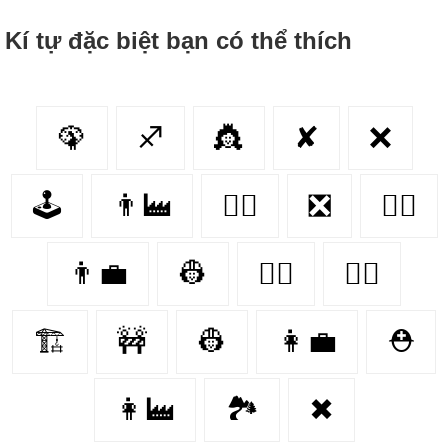
Kí tự đặc biệt bạn có thể thích
🦚
♐
👸
✘
❌
🕹️
👨‍🏭
👩‍⚕️
❎
👩‍✈️
👨‍💼
👷
👨‍⚕️
👨‍✈️
🏗
🚧
👷‍
👩‍💼
⛑
👩‍🏭
🏞
✖