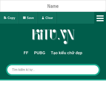
📝 Copy
💾 Save
🧹 Clear
FF
PUBG
Tạo kiểu chữ đẹp