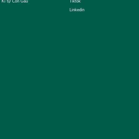
Kí tự Con Gấu
Tiktok
Linkedin