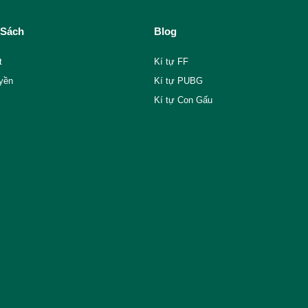
 Sách
Blog
t
Kí tự FF
yền
Kí tự PUBG
Kí tự Con Gấu