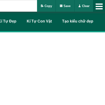
📝 Copy
💾 Save
🧹 Clear
Kí Tự Đẹp
Kí Tự Con Vật
Tạo kiểu chữ đẹp