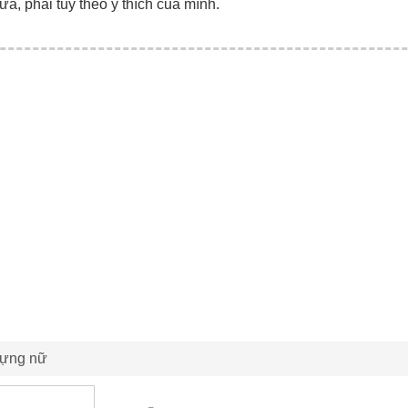
ữa, phải tùy theo ý thích của mình.
dựng nữ