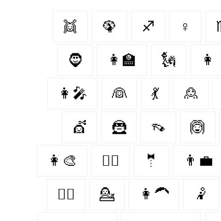
👯‍
🦚
♐
♀
🧔‍
👩‍🏫
🗽
👩
👩‍🎤
👰‍
💃
🙎‍
💇‍
🦹‍
👡
🙆‍
👩‍🎨
👩‍✈️
🤵‍
👨‍💼
👨‍✈️
💁‍
👩‍🦱
🤾‍