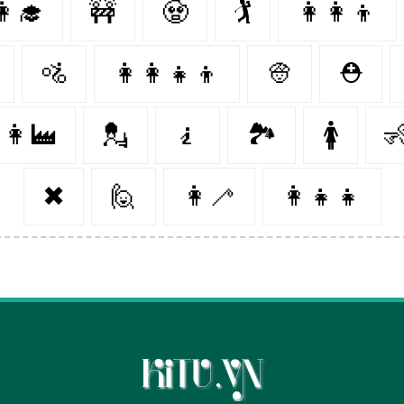
👩‍🎓
🚧
🧟‍
🏌️‍
👩‍👩‍👦
🚵‍
👩‍👩‍👧‍👦
👳‍
⛑
👩‍🏭
💂‍
🧎‍
🏞
🚺
🧏
✖
🙋‍
👩‍🦯️
👩‍👧‍👧