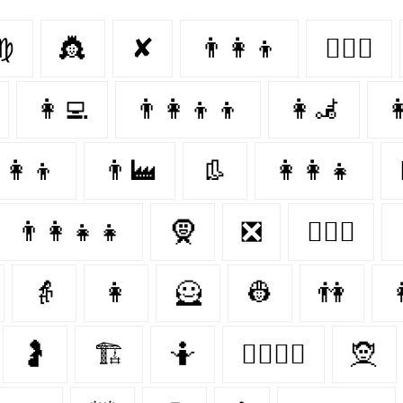
♍
👸
✘
👨‍👩‍👦
👩‍❤️‍👨
👩‍💻
👨‍👩‍👦‍👦
👩‍🦼‍

👩‍👦
👨‍🏭
👢
👩‍👩‍👧
👨‍👩‍👧‍👧
🧕
❎
👩‍❤️‍👩
👵
👩‍
🦸‍
👷
👫

🤰
🏗
🤷‍
👩‍❤️‍💋‍👨
🧝‍