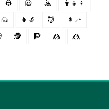
👷‍
🙅‍
🤽‍
👩‍👧‍👦
🙍‍
👩‍🔬
💆‍
👩‍🦯
‍
🕵️‍️
🧗‍
🤼‍
🤼