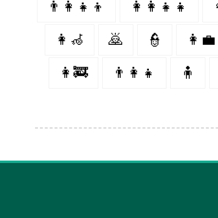
👨‍👩‍👧‍👦
👩‍👩‍👧‍👧
👩‍🦽
🙇‍
👮‍
👩‍💼
👩‍🚒
👨‍👩‍👧
🧍‍