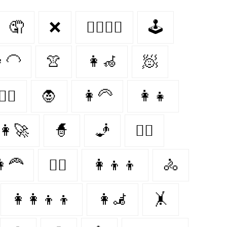
🤦‍
❌
👩‍❤️‍💋‍👩
🕹️
‍🦲
👚
👩‍🦽‍
🧖‍
👩‍⚕️
🧛‍
👩‍🦳
👩‍👧
👩‍🚀
🧙‍
🧞‍
👩‍⚖️
‍🦰
👨‍⚕️
👩‍👦‍👦
🚴‍
👩‍👩‍👦‍👦
👩‍🦼
🤸‍