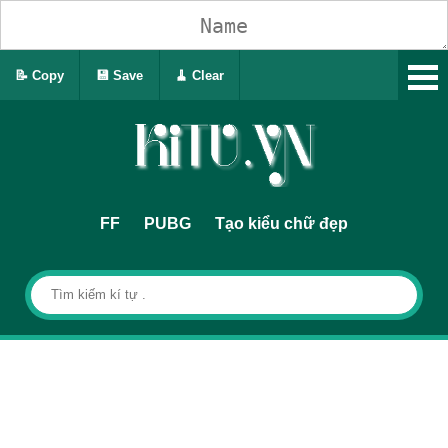
📝 Copy
💾 Save
🧹 Clear
FF
PUBG
Tạo kiểu chữ đẹp