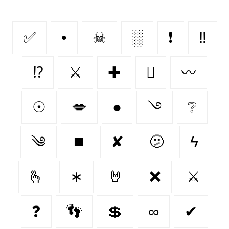
✅
•
☠
░
❗
‼
⁉
⚔
✚
🫆
〰
☉
💋
●
࿓
❔
༄
⏹️
✘
🫤
ϟ
🫰
∗
🤘
❌
⚔️
❓
👣
💲
∞
✔