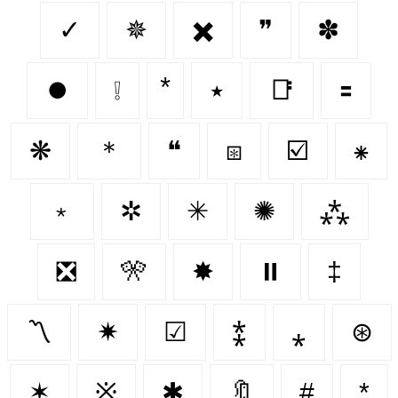
✓
✵
✖️
❞
✽
⏺️
❕
٭
📑
🟰
❋
＊
❝
⧆
☑️
⁕
﹡
✲
✳
✺
⁂
❎
🎌
✸
⏸️
‡
〽
✷
☑
⁑
⁎
⊛
✶
※
✱
🔖
#
*