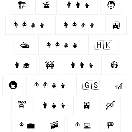
🏗
🚡
👨‍👨‍👦
🧑‍
👨‍👩‍👧‍👦
👩‍👩‍👦‍👦
🚉
🛳
👩‍👩‍👧‍👧
🇭🇰
👩‍🎓
🚧
👩‍👩‍👦
👷‍
🚇
👨‍👨‍👧‍👦
🇬🇸
🎢
🚖
👩‍👧‍👦
🚈
🛶
👩‍💼
🚠
👨‍💻
🚥