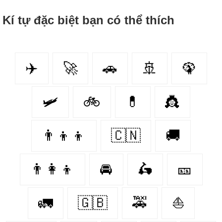
Kí tự đặc biệt bạn có thể thích
✈️
🚀
🚗
🚢
🦚
🛩
🚲
💊
👸
👨‍👦‍👦
🇨🇳
🚚
👨‍👩‍👦
🚘
🛵
🎫
🚛
🇬🇧
🚕
⛵