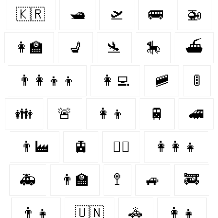
🇰🇷
🛥
🛫
🚌
🚁
👩‍🏫
💺
🛬
🎠
⛴
👨‍👩‍👦‍👦
👩‍💻
🚞
🚦
👪
🚨
👩‍👦
🚆
🚄
👨‍🏭
🚊
👩‍⚕️
👩‍👩‍👧
🚑
👨‍🏫
🚏
🚙
🚒
👨‍👧
🇺🇳
🚓
👩‍👧