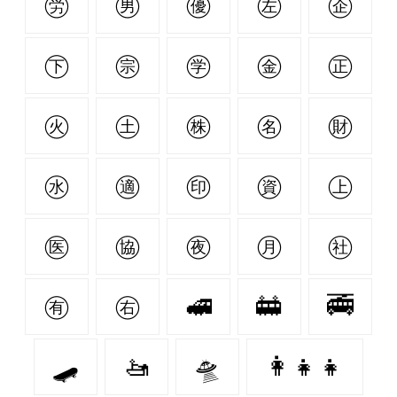
㊘
㊚
㊝
㊧
㊭
㊦
㊪
㊫
㊎
㊣
㊋
㊏
㊑
㊔
㊖
㊌
㊜
㊞
㊮
㊤
㊩
㊯
㊰
㊊
㊓
㊒
㊨
🚅
🚋
🚎
🛹
🚤
🛸
👩‍👧‍👧