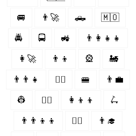
🚐
👨‍🚀
🛻
🇲🇴
🚔
🚍
🚜
👨‍👩‍👧‍👧
👩‍🚀
👨‍👦
🎡
🚂
👨‍👨‍👧
👩‍✈️
🚝
👨‍💼
👷
👨‍⚕️
👩‍👦‍👦
🛴
👨‍👨‍👦‍👦
👨‍✈️
👨‍🎓