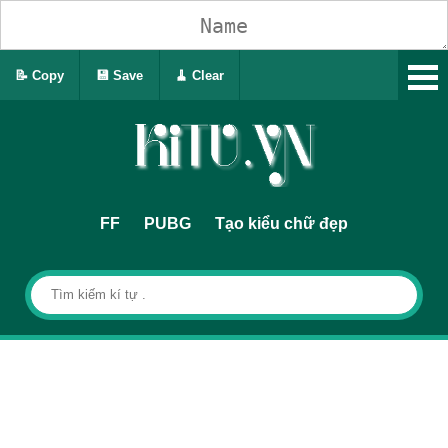
📝 Copy
💾 Save
🧹 Clear
FF
PUBG
Tạo kiểu chữ đẹp