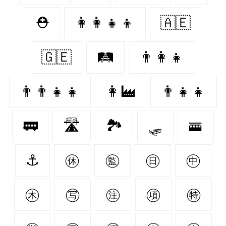
⛑
👩‍👩‍👧‍👦
🇦🇪
🇬🇪
🛤
👨‍👩‍👧
👨‍👨‍👧‍👧
👩‍🏭
👨‍👧‍👧
🚃
🛣
🏞
🛷
🚟
⚓️
㊡
㊬
㊐
㊥
㊍
㊢
㊟
㊠
㊕