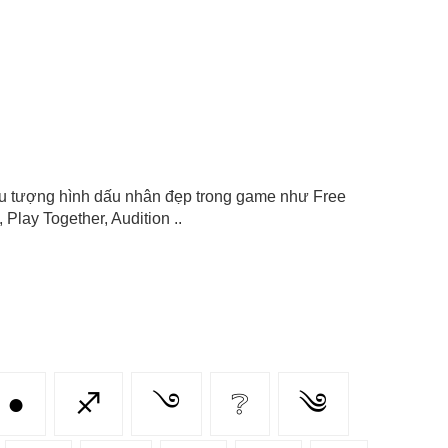
biểu tượng hình dấu nhân đẹp trong game như Free
Play Together, Audition ..
●
♐
࿓
❔
༄