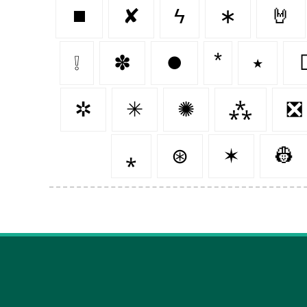
⏹️
✘
ϟ
∗
🤘
❕
✽
⏺️
٭
✲
✳
✺
⁂
❎
⁎
⊛
✶
👷‍