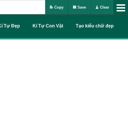
📝 Copy
💾 Save
🧹 Clear
Kí Tự Đẹp
Kí Tự Con Vật
Tạo kiểu chữ đẹp