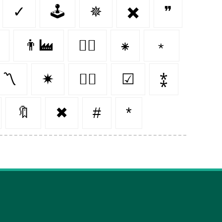
✓
🕹️
✵
✖️
❞
👨‍🏭
👩‍⚕️
⁕
﹡
〽
✷
👨‍⚕️
☑
⁑
🔖
✖
#
*