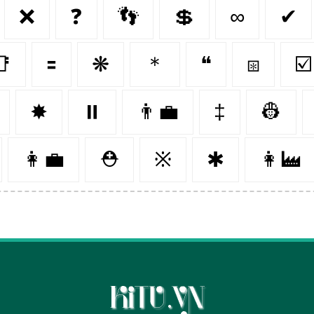
❌
❓
👣
💲
∞
✔
📑
🟰
❋
＊
❝
⧆
☑️
✸
⏸️
👨‍💼
‡
👷
👩‍💼
⛑
※
✱
👩‍🏭