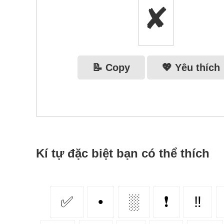
✘
📝 Copy
💖 Yêu thích
Kí tự đặc biệt bạn có thể thích
✅
•
░
❗
‼