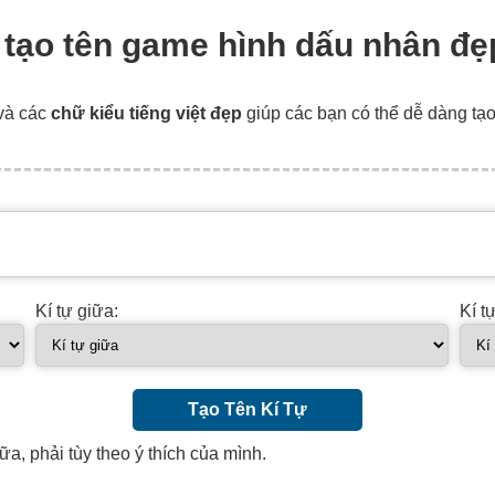
, tạo tên game hình dấu nhân đẹ
và các
chữ kiểu tiếng việt đẹp
giúp các bạn có thể dễ dàng tạ
Kí tự giữa:
Kí t
Tạo Tên Kí Tự
ữa, phải tùy theo ý thích của mình.