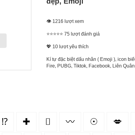
đẹp, Emoji
👁 1216 lượt xem
⭐⭐⭐⭐⭐ 75 lượt đánh giá
💖
10
lượt yêu thích
Kí tự đặc biệt dấu nhân ( Emoji ), icon 
Fire, PUBG, Tiktok, Facebook, Liên Quân, 
⁉
✚
🫆
〰
☉
💋