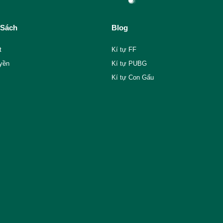
 Sách
Blog
t
Kí tự FF
yền
Kí tự PUBG
Kí tự Con Gấu