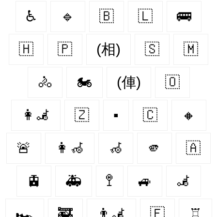
♿
🔹
🇧‌
🇱‌
🚌
🇭‌
🇵‌
(相)
🇸‌
🇲‌
🚴
🏍️
(俥)
🇴‌
👩‍🦼‍
🇿‌
▪
🇨‌
🔸
🚨
👩‍🦽‍
🦽
🫵
🇦‌
🚊
🚑
🚏
🚙
🦼
🏎️
🚒
👨‍🦼‍️
🇪‌
♖