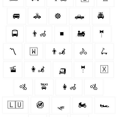
🚐
🚓
☸
🛻
🚔
🚍
👨‍🦽
◾
🚂
🤵‍
〽
🇼‌
👨‍🦼
🚴‍
🛴
🚡
👩‍🦼
🛺
🤵
🇽‌
🚵
🚖
👩‍🦽
🚵‍
🇱🇺
🚳
🛷
🏍
🏎