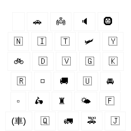
🚗
👼
🔈
🛞
🇳‌
🇮‌
🇹‌
🛩
🇾‌
🚲
🇩‌
🇻‌
🇬‌
🇰‌
🇷‌
◽
🚚
🇺‌
🚘
▫
🛵
♜
🌤
🇫‌
(車)
🇶‌
🚛
🚕
🇯‌