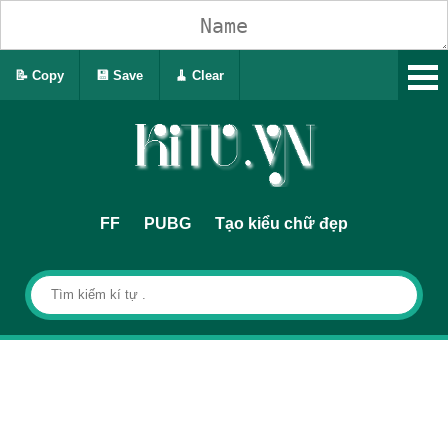
📝 Copy
💾 Save
🧹 Clear
FF
PUBG
Tạo kiểu chữ đẹp