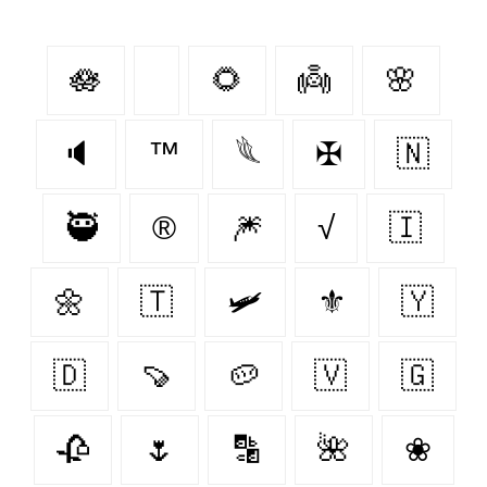
🪷
🌻
👼
🌸
🔈
™️
𓆰
✠
🇳‌
🥷
®️
🎆
√
🇮‌
🌼
🇹‌
🛩
⚜
🇾‌
🇩‌
🍠
🥔
🇻‌
🇬‌
🥀
🌷
🔡
🌺
❀