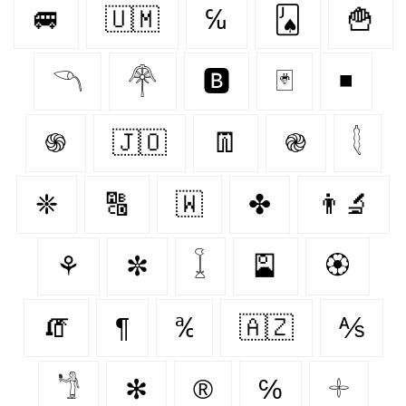
🚐
🇺🇲
℆
🂫
🍟
𓆹
𓋇
🅱️
🃏
◾
֍
🇯🇴
👖
֎
𓇛
❈
🔠
🇼‌
✤
👨‍🔬
⚘
✼
𓆼
🎴
🏵️
🧯
¶
℀
🇦🇿
⅍
𓁙
✻
®
℅
𓇬