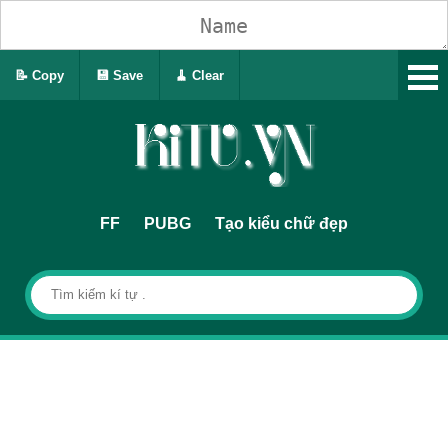
📝 Copy
💾 Save
🧹 Clear
FF
PUBG
Tạo kiểu chữ đẹp