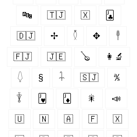
🔤
🇹🇯
🇽‌
🃛
🇩🇯
✢
𓇟
✥
𓇣
🇫🇯
🇯🇪
🪕
👩‍🔬
𓆭
§
𓇑
🇸🇯
℁
𓇊
🂻
🃋
🎇
📣
🇺
🇳
🇦
🇫
🇽