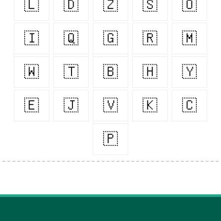
🇱
🇩
🇿
🇸
🇴
🇮
🇶
🇬
🇷
🇲
🇼
🇹
🇧
🇭
🇾
🇪
🇯
🇻
🇰
🇨
🇵