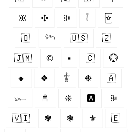
ꕤ
✣
ꔻ
𓇕
🃟
🇴‌
𓆸
🇺🇸
🇿‌
🇯🇲
©️
▪
🇨‌
💮
🔸
❖
𓇚
❉
🇦‌
𓆱
🚿
❊
🅰️
ꔼ
🇻🇮
✾
❃
⚜️
🇪‌