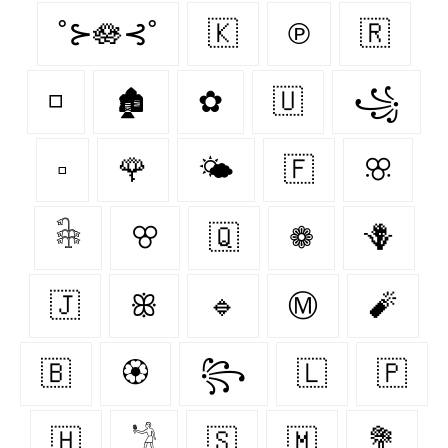
˚⊱🪷⊰˚
🇰‌
℗
🇷‌
◽
🏚
✿
🇺‌
꧁
▫
🌹
🌤
🇫‌
ꕣ
𓇗
ꕢ
🇶‌
❁
🪻
🇯‌
ꕥ
🔹
Ⓜ
🧨
🇧‌
🏵
꧂
🇱‌
🇵‌
🇭‌
𓁋
🇸‌
🇲‌
💐