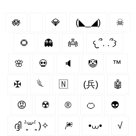
🪷
💎
(◣_◢)
☠
🌻
👻
👼
𐔌՞. .՞𐦯
🌸
💀
🔈
🤡
™️
✠
𓆰
🇳‌
(兵)
🤖
😡
☢️
®️
🍊
👽
ദ്ദി ˉ͈̀꒳ˉ͈́ )✧
🎆
•⩊•
√