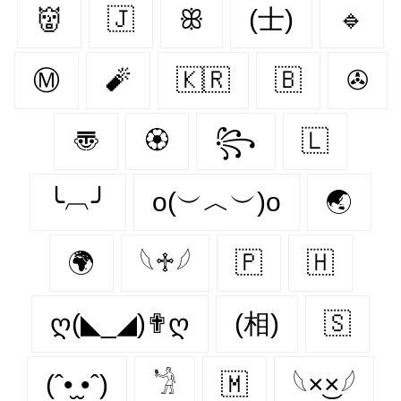
👹
🇯‌
ꕥ
(士)
🔹
Ⓜ
🧨
🇰🇷
🇧‌
✇
〠
🏵
꧂
🇱‌
╰︹╯
o(︶︿︶)o
🌏
🌍
𓆩♱𓆪
🇵‌
🇭‌
ღ(◣_◢)✟ღ
(相)
🇸‌
(ˆ•̮ ̮•ˆ)
𓁋
🇲‌
𓆩×͜×𓆪