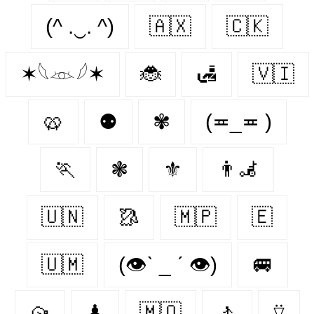
(^ .‿. ^)
🇦🇽
🇨🇰
✶𓆩𓁺𓆪✶
🐞
🛃
🇻🇮
🥨
⚉
✾
(≖_≖ )
🏃‍
❃
⚜️
👨‍🦼‍️
🇺🇳
🥻
🇲🇵
🇪‌
🇺🇲
(👁ˋ _ ˊ 👁)
🚐
🥠
♟
🇲🇴
🚶‍
⍢