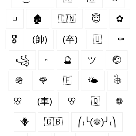
◽
🏚
🇨🇳
😇
✿
🎖
(帥)
(卒)
🇺‌
⚰
꧁
▫
🔮
ツ
🤕
🪖
🌹
🇫‌
🌤
𓇗
ꕣ
(車)
ꕢ
🇶‌
❁
🪻
🇬🇧
⎛₎╰(☫)╯₍⎞