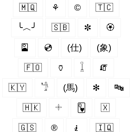
🇲🇶
⚘
©
🇹🇨
╰︿╯
🇸🇧
✼
🏵️
🎴
💿
(仕)
(象)
🇫🇴
🏺
𓆼
🧯
🇰🇾
𓁙
(馬)
✻
🔤
🇭🇰
𓇬
🂽
🇽‌
🇬🇸
®
🧎
🇮🇶