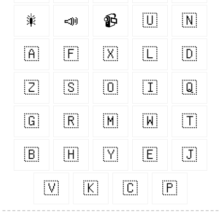
🎇
📣
📹
🇺
🇳
🇦
🇫
🇽
🇱
🇩
🇿
🇸
🇴
🇮
🇶
🇬
🇷
🇲
🇼
🇹
🇧
🇭
🇾
🇪
🇯
🇻
🇰
🇨
🇵