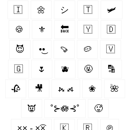
🇮‌
🌼
シ
🇹‌
🛩
🍪
⚜
🔙
🇾‌
🇩‌
😈
•͜•
🍠
🥔
🇻‌
🇬‌
🌷
🫐
🤬
🔡
🥀
🎥
⦮ ⦯
❀
🌺
👿
˚⊱🪷⊰˚
🥵
×͜× - ×͡×
🇰‌
🇷‌
℗