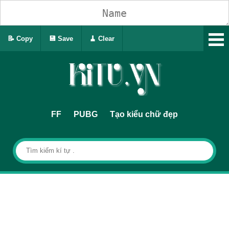
📝 Copy
💾 Save
🧹 Clear
FF
PUBG
Tạo kiểu chữ đẹp