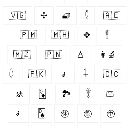
🇻🇬
✢
🧇
𓇟
🇦🇪
🇵🇲
🇲🇭
✥
𓇣
🇲🇿
🇵🇳
♙
👩‍🔬
𓆭
🇫🇰
🧎‍
𓇑
🇨🇨
🚸
🃍
🏞
𓇊
🩳
🧎‍️
🂭
㊡
㊬
㊥