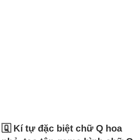
🇶‌ Kí tự đặc biệt chữ Q hoa