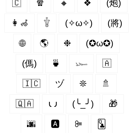
🇨‌
🧣
🔸
❖
(炮)
👩‍🦽‍
𓇚
(✧ω✧)
(將)
🌐
🌎
❉
(✪ω✪)
(傌)
🍵
𓆱
🇦‌
🇮🇨
ヅ
❊
🚿
🇶🇦
𐑧 𐑨
(╰_╯)
🎁
🌆
🅰️
ꔼ
🃝