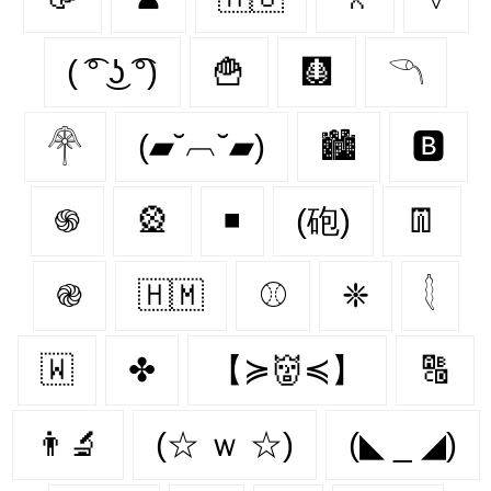
( ͡° ͜ʖ ͡°)
🍟
🩻
𓆹
𓋇
(▰˘︹˘▰)
🏙
🅱️
֍
🎡
◾
(砲)
👖
֎
🇭🇲
⚾️
❈
𓇛
🇼‌
✤
【≽👹≼】
🔠
👨‍🔬
(☆ ｗ ☆)
(◣ _ ◢)