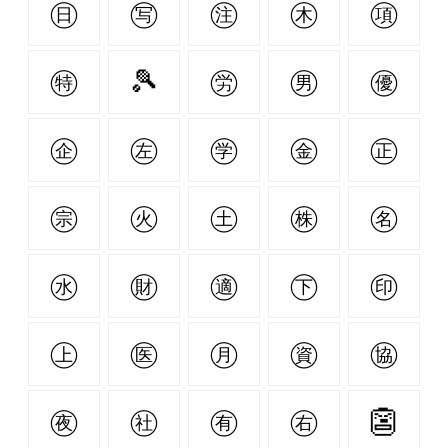
㊐
㊢
㊟
㊍
㊠
㊕
🎾
㊘
㊚
㊝
㊭
㊧
㊫
㊎
㊣
㊪
㊋
㊏
㊑
㊔
㊌
㊖
㊜
㊦
㊞
㊤
㊩
㊊
㊮
㊯
㊰
㊓
㊒
㊨
👺