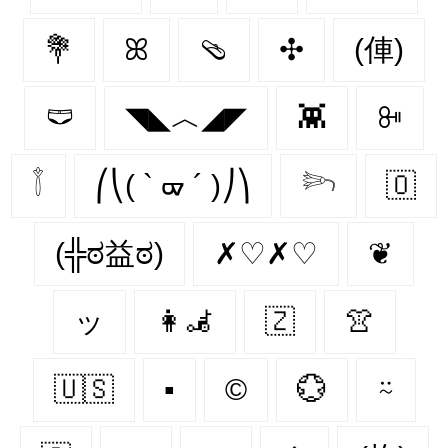
💐
ꕤ
🩴
✣
(俥)
🩲
◥◣︿◢◤
👾
ꔻ
𓇕
⎛⎝( ` ᢍ ´ )⎠⎞
𓆸
🇴‌
(╬ಠ益ಠ)
✗♡✗♡
❦
ッ
👩‍🦼‍
🇿‌
👚
🇺🇸
▪
©️
💮
⍨