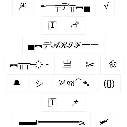
🎆
╾━╤デ╦︻▄
√
🇮‌
🍗
▄︻デ𝒜ℛℐℱ━一
︻╦╤─ ҉ - -
亗
✂️
🌼
🔔
シ
🏹જ⁀➴
({})
🇹‌
📌
▬▬ι═══════ﺤ
🛩