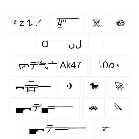
ᶻ 𝗓 𐰁 .ᐟ
/̵͇̿̿/’̿’̿ ̿ ̿̿ ̿̿ ̿̿
☠️
🪷
Ɑ͞ ͞ ͞ ͞ ͞ ͞ ͞ ͞ لﮞ
ᡕᠵデ气亠 Ak47
݁ ˖Ი𐑼⋆
︻╦̵̵͇̿̿̿̿╤──
✈
🐎
🚀
▄︻デ▄═━一
🚗
🔪
▄︻テ══━一
✃