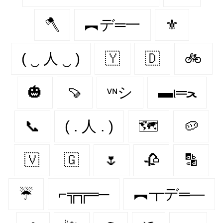
🪓
︻デ═一
⚜
( ‿ 人 ‿ )
🇾‌
🇩‌
🚲
🎃
🍠
ᵛᶰシ
▬ι═ﺤ
📞
( . 人 . )
🗺
🥔
🇻‌
🇬‌
🌷
🥀
🔡
☔
⌐╦╦═─
︻┳デ═—