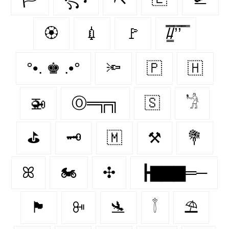
🏵
💉
🚩
/̵͇̿̿/’̿’̿ ̿
°•. ♚ .•°
🔦
🇵‌
🇭‌
🚁
Ⓞ═╦╗
🇸‌
𓁋
⛳
🗝️
🇲‌
⚒️
💐
ꕤ
🏍️
✣
┣▇▇▇═─
🏴
ꔻ
🛬
𓇕
⛱