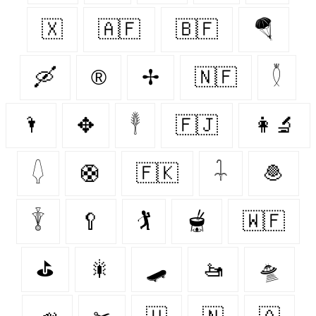
🇽‌
🇦🇫
🇧🇫
🪂
🛶
®
✢
🇳🇫
𓇟
🌂
✥
𓇣
🇫🇯
👩‍🔬
𓆭
🛟
🇫🇰
𓇑
🧆
𓇊
🥄
🏌️
🫕
🇼🇫
⛳️
🎇
🛹
🚤
🛸