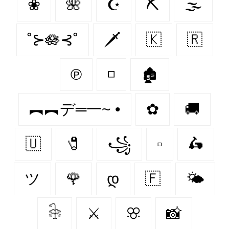
❀
🌺
☪
⛏️
🌫
˚⊱🪷⊰˚
🗡
🇰‌
🇷‌
℗
◽
🏚
︻︻デ═一~ •
✿
🚚
🇺‌
🧷
꧁
▫
🛵
ツ
🌹
დ
🇫‌
🌤
𓇗
⚔️
ꕣ
📸