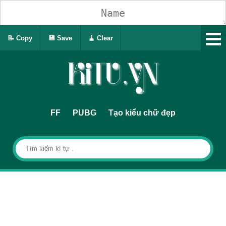
📝 Copy
💾 Save
🧹 Clear
FF
PUBG
Tạo kiểu chữ đẹp