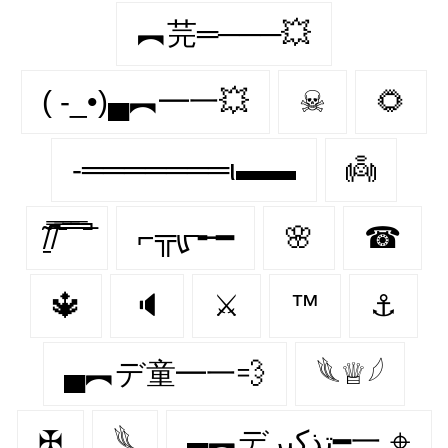
︻芫═───💥
( -_•)▄︻━一💥
☠
🌻
-═══════ι▬▬
👼
̸̱͂ ̸͆̿͞ ̄̿̄͞ ̿̅͞ ̿̅͞ ̄̚
⌐╦ᡁ᠊╾━
🌸
☎
🔱
🔈
⚔
™️
⚓
▄︻デ童━一💨
𓆰♕𓆪
✠
𓆰
▄︻デتذكير━一 𖦏