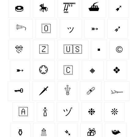
🍩
🎠
/̵͇̿̿/’̿’̿
⛴
➹
𓆸
🇴‌
ッ
➵
➶
🎊
🇿‌
🇺🇸
▪
©️
➸
💮
🇨‌
🔸
❖
🗝
🗡️
𓇚
🩹
𓆱
🇦‌
🍾
ヅ
❉
❊
⚱️
🚿
➴
🎁
📯