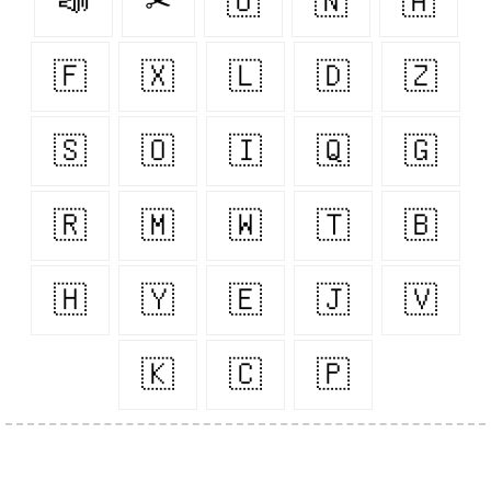
📣
✂
🇺
🇳
🇦
🇫
🇽
🇱
🇩
🇿
🇸
🇴
🇮
🇶
🇬
🇷
🇲
🇼
🇹
🇧
🇭
🇾
🇪
🇯
🇻
🇰
🇨
🇵