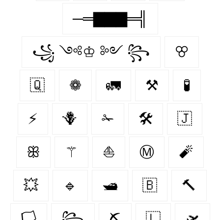
─═▇▇▇═╣
꧁ ༺♔ ༻ ꧂
ꕢ
🇶‌
❁
🚛
⚒
🧪
⚡
🪻
✁
🛠
🇯‌
ꕥ
⚚
⛵
Ⓜ
🧨
💥
🔹
🛥
🇧‌
🔨
🏳
꧂
⛏
🇱‌
🛫