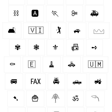
⛓️
🅰️
🏃‍‍
ꔼ
🚑
🛋
🇻🇮
🏌
🚙
𓈉
✾
❃
⚜️
📠
➺
⚰️
🇪‌
🧹
🚓
🇺🇲
🚐
℻
🚔
🛻
🚜
➷
🍟
𓋇
ॐ
𓆹