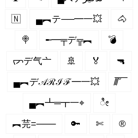
🇳‌
▄︻テ──━一💥
🐴
🍭
╾━╤デ╦︻
💣
ᡕᠵデ气亠
🚢
🏅
🔫
▄︻デ𝒜ℛℐℱ━一💥
̸/̸̅̅ ̆̅ ̅̅ ̅̅
▄︻┻═┳一⌖
ೀ
︻芫=───
🔑
✄
®️