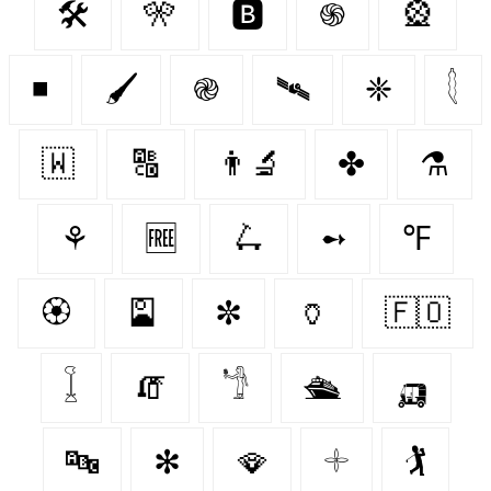
🛠️
🎌
🅱️
֍
🎡
◾
🖌
֎
🛰
❈
𓇛
🇼‌
🔠
👨‍🔬
✤
⚗
⚘
🆓
🛴
➻
℉
🏵️
🎴
✼
🏺
🇫🇴
𓆼
🧯
𓁙
🛳
🛺
🔤
✻
🪭
𓇬
🏌️‍