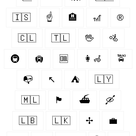
🇮🇸
☝
🏨
🎢
®
🇨🇱
🇹🇱
🖖
🚵
🚇
🛄
🆒
👩‍🦽
🚖
📭
↖
⛺
🇱🇾
🇲🇱
🏴󠁧󠁢󠁷󠁬󠁳󠁿
⛴️
🛶
🇱🇧
🇱🇰
✢
💼