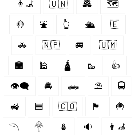
👨‍🦼‍️
🇺🇳
🏯
🗺️
🤚
⛲
👆
🛳️
🇪‌
🚓
🇳🇵
🚐
🇺🇲
🏣
🕌
🛕
🥾
👍
👁️‍🗨️
🚔
🛻
⛱️
🚍
🚜
🟦
🇨🇴
🏴󠁧󠁢󠁳󠁣󠁴󠁿
🍟
𓆹
𓋇
🪆
🔉
👨‍🦽