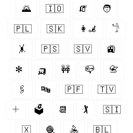
🌄
🇮🇴
🧯
🧑‍
🇵🇱
🇸🇰
👩‍🦼
𓁙
🤸‍
🇵🇸
🇸🇻
🚉
✻
🛺
🚧
📪
📇
🖇
🔤
🇵🇫
🇹🇻
𓇬
🗳
📆
🏌️‍
🇸🇮
🇽‌
🧶
🤽‍
🇧🇱