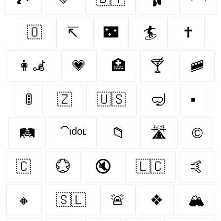
🇴‌
↸
🌃
🏄
✝
👩‍🦼‍
💗
🏥
🍸
🚞
🚦
🇿‌
🇺🇸
🤿
▪
🛤️
⁀ᶦᵈᵒᶫ
📁
🛣️
©️
🇨‌
💮
🔇
🇱🇨
🤙
🔸
🇸🇱
🚨
❖
🏔️