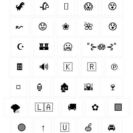
🦖
🥀

😱
😵
↜
😟
❀
🌺
😰
☪
🏰
🥶
˚⊱🪷⊰˚
🍫
🔊
🇰‌
🇷‌
℗
◽
🏮
🏚
🌇
🍷
🌪️
🇱🇦
🚚
✿
🟩
🟢
↑
🇺‌
🍏
🚘