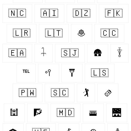
🇳🇨
🇦🇮
🇩🇿
🇫🇰
🇱🇷
🇱🇹
🧆
🇨🇨
🇪🇦
𓇑
🇸🇯
🛖
𓇊
℡
🥍
🩼
🇱🇸
🇵🇼
🇸🇨
🏌️
🫔
🕍
🧗‍
🇲🇩
🚟
🌉