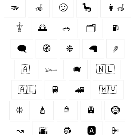
🫳
🦽
🙂‍
🦕
👩‍🦽‍
𓇚
🌅
🥗
🗂
⛽
🗨
🧭
❉
🦙
𓂈
🇦‌
𓆱
🐗
🇳🇱
🇦🇱
🚆
🚄
🇲🇻
❊
🍐
🚿
🚊
🤶
↝
🌆
🔂
🅰️
ꔼ