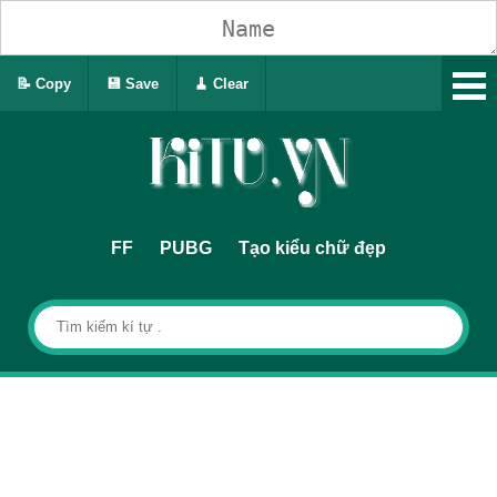
📝 Copy
💾 Save
🧹 Clear
FF
PUBG
Tạo kiểu chữ đẹp