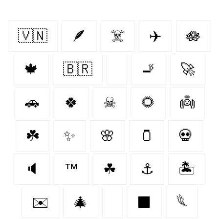
🇻🇳
🪶
☠️
✈️
🪷
🍁
🇧🇷
🚬
🚀
🚗
🍀
☠
🌻
👼
☘️
✨
🌸
🫙
💀
🔈
™️
☘
⚓
🏝️
✉️
🎄
⬛
𓆰