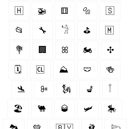
🇭‌
🚁
⚅
🔩
🇸‌
📂
🔧
𓁋
⛳
🇲‌
💐
🏢
ꕤ
🏍️
✣
🗓️
🆑
⛰️
🩲
🍻
🛬
ꔻ
🗽
💺
𓇕
🏖️
🐫
🥃
🛩️
🎠
🏞️
💚
🇧🇾
🩰
𓆸