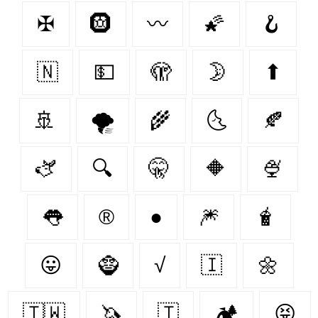
✠
🛞
〰
🌠
🪝
🇳‌
💵
🫣
🌛
⬆
🚢
🌪
🌾
🌜
🍂
🫏
🔍
🤫
🔶
🍨
👅
®️
●
🎆
🧋
😛
🧌
√
🇮‌
🌼
🇹🇼
🦄
🇹‌
🏕️
😝