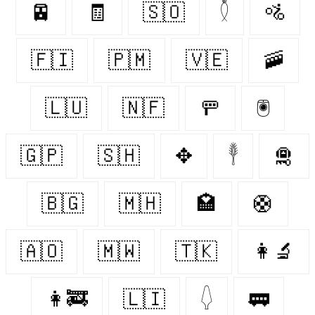
🚈
🧾
🇸🇴
𓇟
🚵‍
🇫🇮
🇵🇲
🇻🇪
🚠
🇱🇺
🇳🇫
🚥
🖲
🇬🇵
🇸🇭
✥
𓇣
🛅
🇧🇬
🇲🇭
🏩
🛟
🇦🇴
🇲🇼
🇹🇰
👩‍🔬
👩‍🚒
🇱🇮
𓆭
🚃