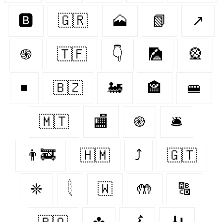
🅱️
🇬🇷
🗻
📗
↗
֍
🇹🇫
👇
🎑
🎡
◾
🇧🇿
🚂
🏤
🚝
🇲🇹
🏬
֎
🛎
👨‍🚒
🇭🇲
⤴
🇬🇹
❈
𓇛
🇼‌
🤲
🔠