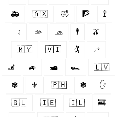
🚑
🇦🇽
🤣
🧗
🚏
↕
🫴
🧢
🕴
🫒
🇲🇾
🇻🇮
🏌
🦯
🦼
🚙
🛥️
🏎️
🇱🇻
✾
⚜️
🇵🇭
❃
✋
🇬🇱
🇮🇪
🇮🇱
🚒