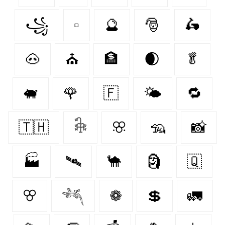
꧁
▫
🔮
🎅
🛵
🐽
⛪
🏦
🌒
🥬
🐖
🌹
🇫‌
🌤
🔁
🇹🇭
𓇗
ꕣ
🦡
📸
🏭
🛰️
🐪
🗿
🇶‌
ꕢ
𓆈
❁
💲
🚛