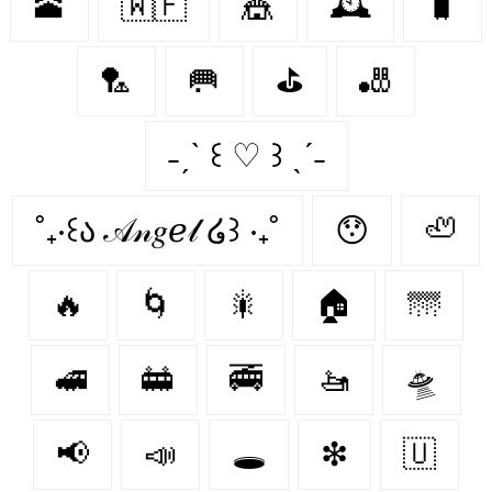
🕋
🇼🇫
🎪
🕰
🧳
🏸
🥅
⛳️
🎳
˗ˏˋ ꒰ ♡ ꒱ ˎˊ˗
˚₊‧꒰ა 𝒜𝓃𝑔ℯ𝓁 ໒꒱ ‧₊˚
😯
🦥
🔥
🌀
🎇
🏠
🌁
🚅
🚋
🚎
🚤
🛸
📢
📣
🕳
❇
🇺