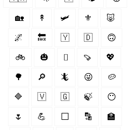
🏡
↟
🛩
⚜
🐷
🌌
🔙
🇾‌
🇩‌
🙃
🚲
🎃
🪾
🍠
💖
🌳
🔎
🦎
😜
🥔
🔷
🇻‌
🇬‌
🍃
😶‍
🌷
💪
⬜
🔡
🏫