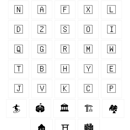
🇳
🇦
🇫
🇽
🇱
🇩
🇿
🇸
🇴
🇮
🇶
🇬
🇷
🇲
🇼
🇹
🇧
🇭
🇾
🇪
🇯
🇻
🇰
🇨
🇵
🏄‍
🏟️
🏛️
🏗️
🏘️
🏚️
⛩️
🏙️