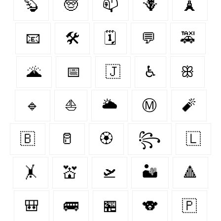
🦫
🧓
📫
🪻
🗼
📧
🛠
🗓
💬
🚕
🌋
📅
🇯‌
♿
ꕥ
🔹
⛵
🌥
Ⓜ
🧨
🇧‌
🥛
🏵
꧂
🇱‌
🤸
💒
🛫
🏜️
🔺
🎒
🚌
🏪
🐨
🇵‌