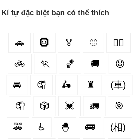
Kí tự đặc biệt bạn có thể thích
🚗
🛞
🏅
⚾️
🤼‍♂️
🚲
🏃
🏀
🚚
😧
🚘
🤦‍
🛵
♜
(車)
🤦
🎲
💓
🚛
🎯
🚕
♿
🐣
🚌
(相)