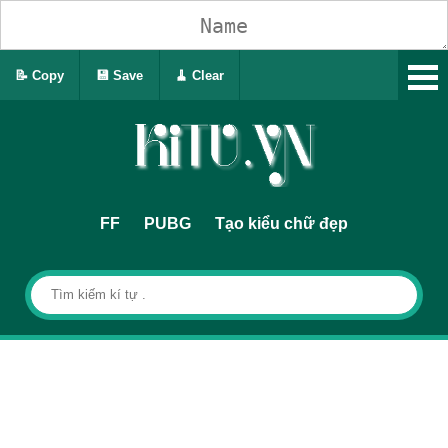
📝 Copy
💾 Save
🧹 Clear
FF
PUBG
Tạo kiểu chữ đẹp