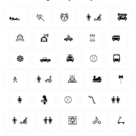
🏎️
🏃‍
💆
👨‍🦼‍️
🚒
🙎
💇‍
🚓
♖
🚐
☸
🛻
🚔
⚾️
🚍
🚶‍
👨‍🦽
🙇
🚂
🤵‍
👩‍
🤱
⚾️
〽
👭
👨‍🦼
👫
🈳
🚴‍
🛴