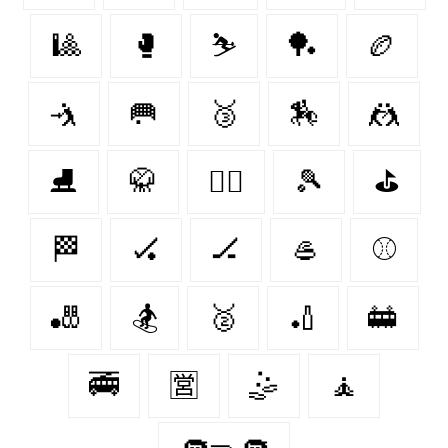
🎱
🥊
⛷
🏓
🏉
🤺
🥅
🥉
🏇
🤼
⛸
🥋
🤼‍♂️
🎾
⛳️
🏁
🏑
🏒
🥌
⚾️
🎳
🏂
🥈
🏏
🚋
🚎
🈺
🤹‍
🧘‍