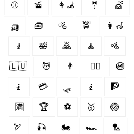
⚾️
🚡
👩‍🦼
🤵
💇
🛺
🧰
🚵
🚖
👩‍🦽
🧎
🛀
🙇‍
🧘
🚵‍
🇱🇺
💆‍
👨‍
🤼‍♂️
🚳
🧎‍
💳
🛷
🧎‍️
🧗‍
🈵
🏆
⚽️
🥇
🏐
🏹
🎣
🏍
🏎
🏸