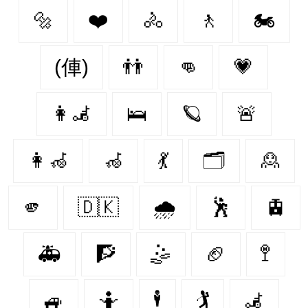
🔩
❤️‍
🚴
🚶
🏍️
(俥)
👬
👊
💗
👩‍🦼‍
🛌
🪐
🚨
👩‍🦽‍
🦽
💃
🗂
🙎‍
🫵
🇩🇰
🌧
🕺
🚊
🚑
🧗
🤹
🏈
🚏
🚙
🤷
🕴
🏌
🦼