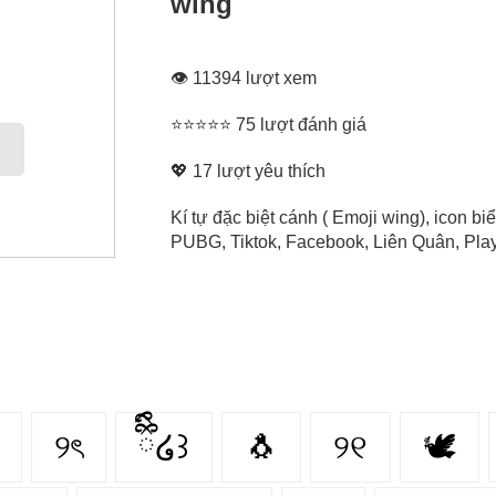
wing
👁 11394 lượt xem
⭐⭐⭐⭐⭐ 75 lượt đánh giá
💖
17
lượt yêu thích
Kí tự đặc biệt cánh ( Emoji wing), icon 
PUBG, Tiktok, Facebook, Liên Quân, Play 
୨ৎ
ྀིྀི໒꒱
🐧
୨୧
🕊️