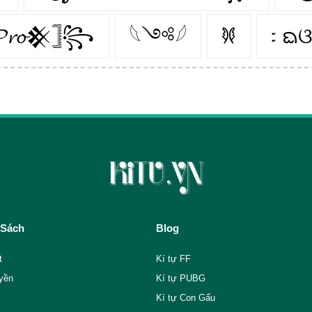
𝓻𝓸𒆜𓊉꧂
𓆩༺𓆪
𐦍
᭝ ᨳଓ
 Sách
Blog
t
Kí tự FF
yền
Kí tự PUBG
Kí tự Con Gấu