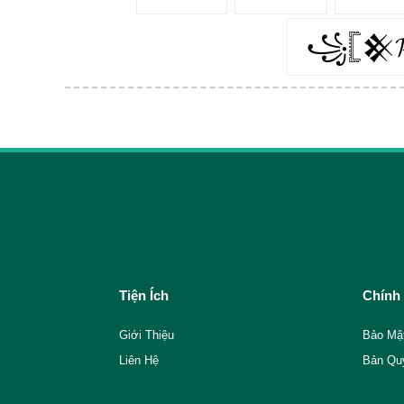
꧁𓊈𒆜𝓟
Tiện Ích
Chính
Giới Thiệu
Bảo Mậ
Liên Hệ
Bản Qu