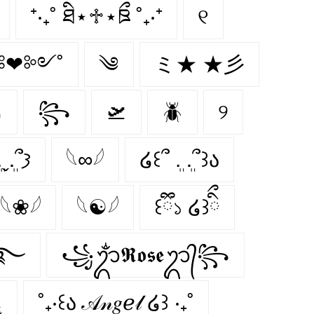
⁺‧₊˚ ཐི⋆♱⋆ཋྀ ˚₊‧⁺
୧
❤︎༻˚
༄
ミ★ ★彡

꧂
🛫
🪲
୨
𐔌՞ ܸ.ˬ.ܸ՞𐦯
𓆩∞𓆪
໒꒰՞ ܸ. .ܸ՞꒱ა
𓆩❀𓆪
𓆩☯𓆪
꒰ྀི১ ໒꒱ིྀ
་༘࿐
꧁ᬊᬁ𝕽𝖔𝖘𝖊ᬊ᭄꧂
༊
˚₊‧꒰ა 𝒜𝓃𝑔ℯ𝓁 ໒꒱ ‧₊˚