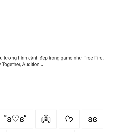
biểu tượng hình cánh đẹp trong game như Free Fire,
Together, Audition ..
˚ʚ♡ɞ˚
👼
ᡣ𐭩
ʚɞ