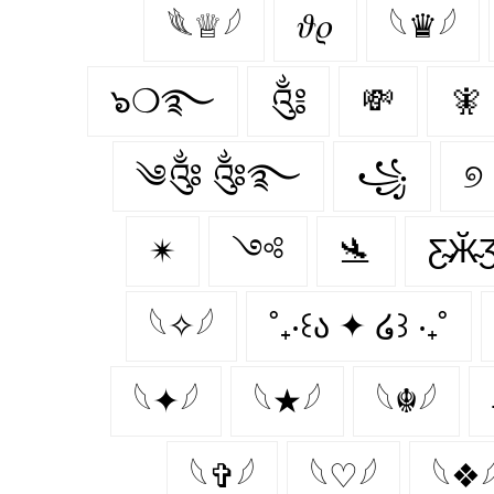
𓆰♕𓆪
𝜗𝜚
𓆩♛𓆪
๖❍࿐
༃
💸
🧚‍
༄༂ ༂࿐
꧁
୭
✴
༺
🛬
Ƹ̴Ӂ̴
𓆩✧𓆪
˚₊‧꒰ა ✦ ໒꒱ ‧₊˚
𓆩✦𓆪
𓆩★𓆪
𓆩☬𓆪
𓆩✞𓆪
𓆩♡𓆪
𓆩❖