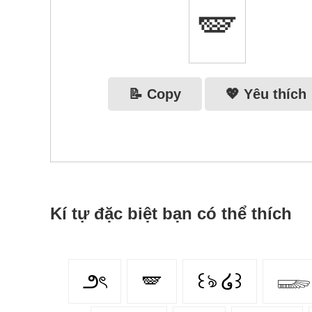
🪽
📝 Copy
💖 Yêu thích
Kí tự đặc biệt bạn có thể thích
౨ৎ
🪽
꒰ঌ ໒꒱
𓆃