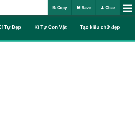
📝 Copy
💾 Save
🧹 Clear
Kí Tự Đẹp
Kí Tự Con Vật
Tạo kiểu chữ đẹp