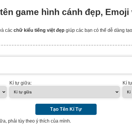
o tên game hình cánh đẹp, Emoji
và các
chữ kiểu tiếng việt đẹp
giúp các bạn có thể dễ dàng tạ
Kí tự giữa:
Kí t
Tạo Tên Kí Tự
ữa, phải tùy theo ý thích của mình.