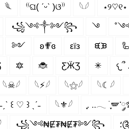
𓆰
⁽⁽ଘ( ˊᵕˋ )ଓ⁾⁾
𓆩𓆪
⋆୨♡୧⋆
꧁༺༒༻꧂
࿓
˚༺
༻
ʚ✟⃛ɞ
εїз
ᙙᙖ

Ʒ
🔯
🐞
ƸӜƷ
✳
𓆩☠𓆪
𓆩⚡𓆪
𓆩⚝𓆪
𓆩☾𓆪
˗ˏˋ ꒰ ♡ ꒱ ˎˊ˗
𓆩⚜𓆪
ִֶָ. ..𓂃 ࣪ ִֶָ

꧁༺₦Ɇ₮₦Ɇ₮༻꧂
؛