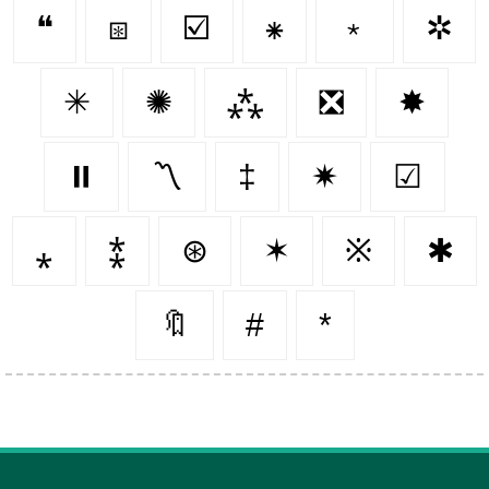
❝
⧆
☑️
⁕
﹡
✲
✳
✺
⁂
❎
✸
⏸️
〽
‡
✷
☑
⁎
⁑
⊛
✶
※
✱
🔖
#
*