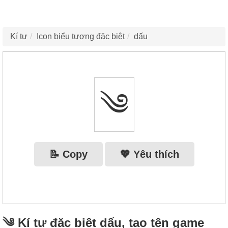
Kí tự
Icon biểu tượng đặc biệt
dấu
༄
📝 Copy
💖 Yêu thích
༄ Kí tự đặc biệt dấu, tạo tên game