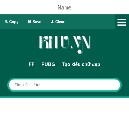
📝 Copy
💾 Save
🧹 Clear
FF
PUBG
Tạo kiểu chữ đẹp