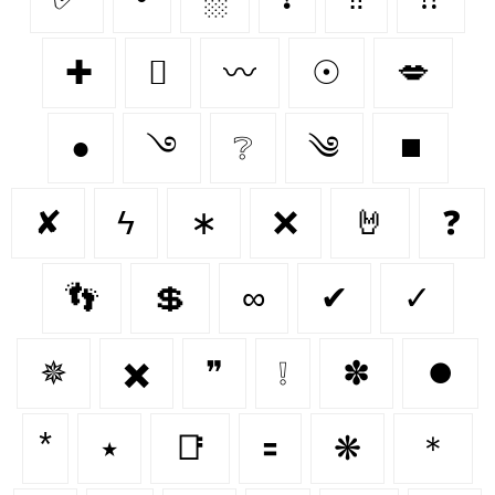
✚
🫆
〰
☉
💋
●
࿓
❔
༄
⏹️
✘
ϟ
∗
❌
🤘
❓
👣
💲
∞
✔
✓
✵
✖️
❞
❕
✽
⏺️
٭
📑
🟰
❋
＊