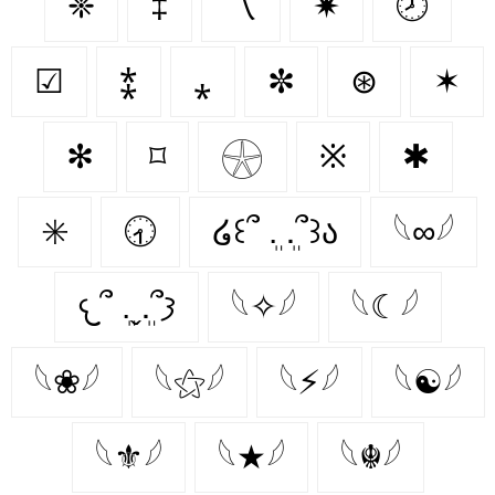
❈
‡
〽
✷
🕗
☑
⁑
⁎
✼
⊛
✶
✻
⌑
𓇽
※
✱
✳️
🕣
໒꒰՞ ܸ. .ܸ՞꒱ა
𓆩∞𓆪
𐔌՞ ܸ.ˬ.ܸ՞𐦯
𓆩✧𓆪
𓆩☾𓆪
𓆩❀𓆪
𓆩⚝𓆪
𓆩⚡𓆪
𓆩☯𓆪
𓆩⚜𓆪
𓆩★𓆪
𓆩☬𓆪