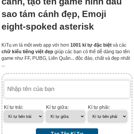
cánh, tạo tên game hình dấu
sao tám cánh đẹp, Emoji
eight-spoked asterisk
KiTu.vn là một web app với hơn
1001 kí tự đặc biệt
và các
chữ kiểu tiếng việt đẹp
giúp các bạn có thể dễ dàng tạo tên
game như FF, PUBG, Liên Quân... độc đáo, chất và đẹp nhất
...
Kí tự trái:
Kí tự giữa:
Kí tự phải:
Tạo Tên Kí Tự