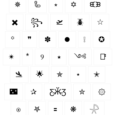
✵
🦾
⭒
✡
ᙙᙖ
✖️
꧂
🛫
🪲
☆
꙳
❞
✽
⏺️
❕
✪
✴
୨
٭
༺
📑
🛬
🌟
✯
⋆
✭
🌃
✰
Ƹ̴Ӂ̴Ʒ
✮
۞
⍟
𖤐
🟰
❋
𓇻