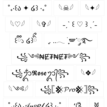
˚₊‧꒰ა ✦ ໒꒱ ‧₊˚
𓆩☠𓆪
𓆩✦𓆪
𓆩♡𓆪
𓆩✞𓆪
˗ˏˋ ꒰ ♡ ꒱ ˎˊ˗
꒰ྀི১ ໒꒱ིྀ
ִֶָ. ..𓂃 ࣪ ִֶָ🪽་༘࿐
꧁༺₦Ɇ₮₦Ɇ₮༻꧂
꧁ᬊᬁ𝕽𝖔𝖘𝖊ᬊ᭄꧂
𓆩❖𓆪
𓆩༺𓆪
꧁𓊈𒆜𝓟𝓻𝓸𒆜𓊉꧂
˚₊‧꒰ა 𝒜𝓃𝑔ℯ𝓁 ໒꒱ ‧₊˚
؛༊
𐦍