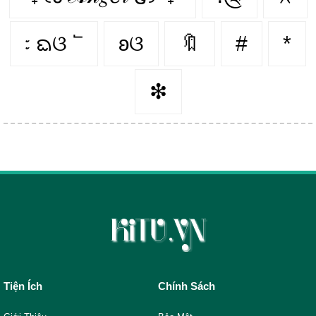
᭝ ᨳଓ ՟
ʚଓ
🔖
#
*
❇
Tiện Ích
Chính Sách