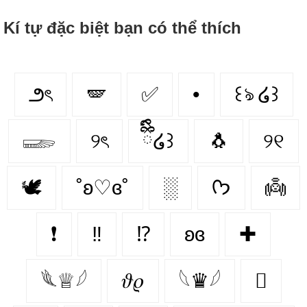
Kí tự đặc biệt bạn có thể thích
౨ৎ
🪽
✅
•
꒰ঌ ໒꒱
𓆃
୨ৎ
ྀིྀི໒꒱
🐧
୨୧
🕊️
˚ʚ♡ɞ˚
░
ᡣ𐭩
👼
❗
‼
⁉
ʚɞ
✚
𓆰♕𓆪
𝜗𝜚
𓆩♛𓆪
🫆