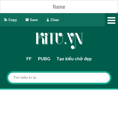
📝 Copy
💾 Save
🧹 Clear
FF
PUBG
Tạo kiểu chữ đẹp