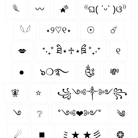
𓆰
〰
🌠
⁽⁽ଘ( ˊᵕˋ )ଓ⁾⁾
𓆩𓆪
⋆୨♡୧⋆
☉
☄️
💋
⁺‧₊˚ ཐི⋆♱⋆ཋྀ ˚₊‧⁺
୧
●
๖❍࿐
༃
💸
🧚‍
⭐
꧁༺༒༻꧂
࿓
❔
˚༺❤︎༻˚
༄
☄
⏹️
ミ★ ★彡
❂