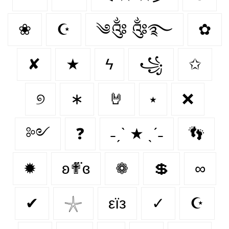
❀
☪
༄༂ ༂࿐
✿
✘
★
ϟ
꧁
✩
୭
∗
🤘
⭑
❌
༻
❓
˗ˏˋ ★ ˎˊ˗
👣
✹
ʚ✟⃛ɞ
❁
💲
∞
✔
𓇼
εїз
✓
☪️