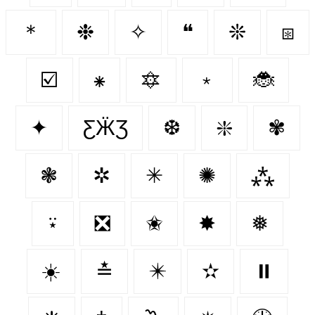
＊
❉
✧
❝
❊
⧆
☑️
⁕
🔯
﹡
🐞
✦
ƸӜƷ
❆
❇️
✾
❃
✲
✳
✺
⁂
⍣
❎
✬
✸
❅
☀️
≛
✴️
✫
⏸️